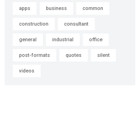
apps
business
common
construction
consultant
general
industrial
office
post-formats
quotes
silent
videos