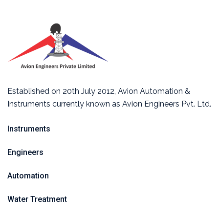
Established on 20th July 2012, Avion Automation &
Instruments currently known as Avion Engineers Pvt. Ltd.
Instruments
Engineers
Automation
Water Treatment