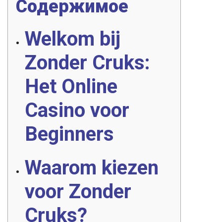
Содержимое
Welkom bij
Zonder Cruks:
Het Online
Casino voor
Beginners
Waarom kiezen
voor Zonder
Cruks?