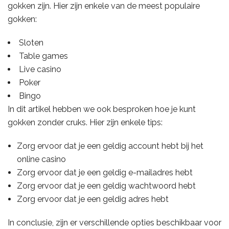
gokken zijn. Hier zijn enkele van de meest populaire
gokken:
Sloten
Table games
Live casino
Poker
Bingo
In dit artikel hebben we ook besproken hoe je kunt
gokken zonder cruks. Hier zijn enkele tips:
Zorg ervoor dat je een geldig account hebt bij het
online casino
Zorg ervoor dat je een geldig e-mailadres hebt
Zorg ervoor dat je een geldig wachtwoord hebt
Zorg ervoor dat je een geldig adres hebt
In conclusie, zijn er verschillende opties beschikbaar voor