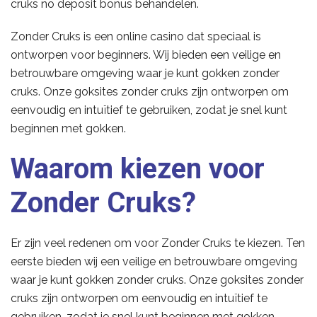
cruks no deposit bonus behandelen.
Zonder Cruks is een online casino dat speciaal is
ontworpen voor beginners. Wij bieden een veilige en
betrouwbare omgeving waar je kunt gokken zonder
cruks. Onze goksites zonder cruks zijn ontworpen om
eenvoudig en intuïtief te gebruiken, zodat je snel kunt
beginnen met gokken.
Waarom kiezen voor
Zonder Cruks?
Er zijn veel redenen om voor Zonder Cruks te kiezen. Ten
eerste bieden wij een veilige en betrouwbare omgeving
waar je kunt gokken zonder cruks. Onze goksites zonder
cruks zijn ontworpen om eenvoudig en intuïtief te
gebruiken, zodat je snel kunt beginnen met gokken.