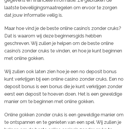
gegevens en financiële informatie. Ze gebruiken de
laatste beveiligingsmaatregelen om ervoor te zorgen
dat jouw informatie veilig is.
Maar hoe vind je de beste online casino’s zonder cruks?
Dat is waarom wij deze beginnersgids hebben
geschreven. Wij zullen je helpen om de beste online
casino’s zonder cruks te vinden, en hoe je kunt beginnen
met online gokken.
Wij zullen ook laten zien hoe je een no deposit bonus
kunt verkrijgen bij een online casino zonder cruks. Een no
deposit bonus is een bonus die je kunt verkrijgen zonder
eerst een deposit te hoeven doen. Het is een geweldige
manier om te beginnen met online gokken.
Online gokken zonder cruks is een geweldige manier om
te ontspannen en te genieten van een spel. Wij zullen je