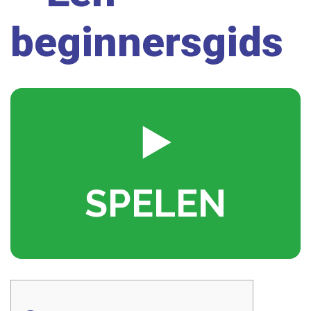
beginnersgids
▶️
SPELEN