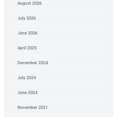
August 2026
July 2026
June 2026
April 2025
December 2024
July 2024
June 2024
November 2021