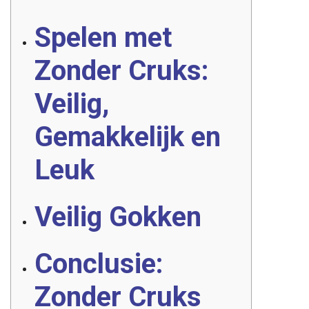
Spelen met
Zonder Cruks:
Veilig,
Gemakkelijk en
Leuk
Veilig Gokken
Conclusie:
Zonder Cruks