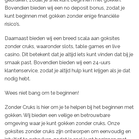
Bovendien bieden wij een no deposit bonus, zodat je
kunt beginnen met gokken zonder enige financiële
risico’s.
Daarnaast bieden wij een breed scala aan goksites
zonder cruks, waaronder slots, table games en live
casino. Dit betekent dat je altijd iets kunt vinden dat bij je
smaak past. Bovendien bieden wij een 24-uurs
klantenservice, zodat je altijd hulp kunt krijgen als je dat
nodig hebt.
Wees niet bang om te beginnen!
Zonder Cruks is hier om je te helpen bij het beginnen met
gokken. Wij bieden een veilige en betrouwbare
omgeving waar je kunt gokken zonder cruks. Onze
goksites zonder cruks zijn ontworpen om eenvoudig en