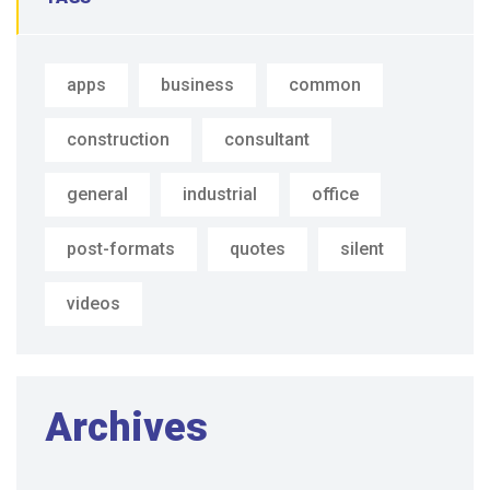
apps
business
common
construction
consultant
general
industrial
office
post-formats
quotes
silent
videos
Archives