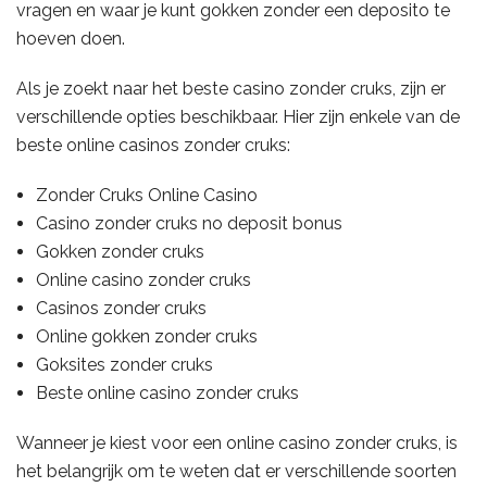
vragen en waar je kunt gokken zonder een deposito te
hoeven doen.
Als je zoekt naar het beste casino zonder cruks, zijn er
verschillende opties beschikbaar. Hier zijn enkele van de
beste online casinos zonder cruks:
Zonder Cruks Online Casino
Casino zonder cruks no deposit bonus
Gokken zonder cruks
Online casino zonder cruks
Casinos zonder cruks
Online gokken zonder cruks
Goksites zonder cruks
Beste online casino zonder cruks
Wanneer je kiest voor een online casino zonder cruks, is
het belangrijk om te weten dat er verschillende soorten