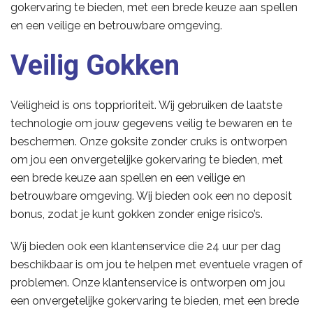
gokervaring te bieden, met een brede keuze aan spellen
en een veilige en betrouwbare omgeving.
Veilig Gokken
Veiligheid is ons topprioriteit. Wij gebruiken de laatste
technologie om jouw gegevens veilig te bewaren en te
beschermen. Onze goksite zonder cruks is ontworpen
om jou een onvergetelijke gokervaring te bieden, met
een brede keuze aan spellen en een veilige en
betrouwbare omgeving. Wij bieden ook een no deposit
bonus, zodat je kunt gokken zonder enige risico’s.
Wij bieden ook een klantenservice die 24 uur per dag
beschikbaar is om jou te helpen met eventuele vragen of
problemen. Onze klantenservice is ontworpen om jou
een onvergetelijke gokervaring te bieden, met een brede