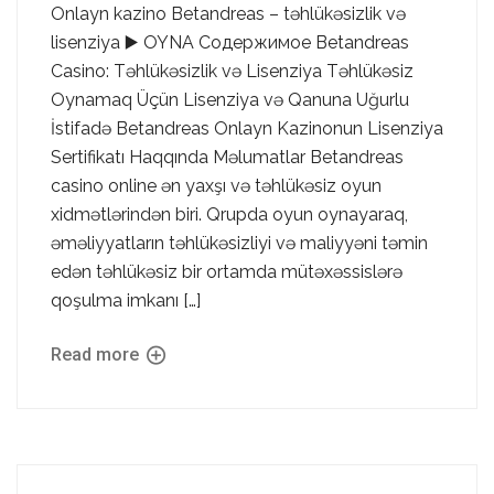
Onlayn kazino Betandreas – təhlükəsizlik və
lisenziya ▶️ OYNA Содержимое Betandreas
Casino: Təhlükəsizlik və Lisenziya Təhlükəsiz
Oynamaq Üçün Lisenziya və Qanuna Uğurlu
İstifadə Betandreas Onlayn Kazinonun Lisenziya
Sertifikatı Haqqında Məlumatlar Betandreas
casino online ən yaxşı və təhlükəsiz oyun
xidmətlərindən biri. Qrupda oyun oynayaraq,
əməliyyatların təhlükəsizliyi və maliyyəni təmin
edən təhlükəsiz bir ortamda mütəxəssislərə
qoşulma imkanı […]
Read more