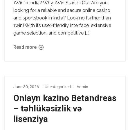
1Win in India? Why 1Win Stands Out Are you
looking for a reliable and secure online casino
and sportsbook in India? Look no further than
1win! With its user-friendly interface, extensive
game selection, and competitive […]
Read more
June 30, 2026
Uncategorized
Admin
Onlayn kazino Betandreas
– təhlükəsizlik və
lisenziya