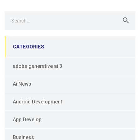
Search
for:
CATEGORIES
adobe generative ai 3
Ai News
Android Development
App Develop
Business