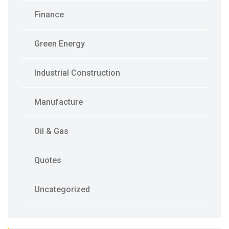
Finance
Green Energy
Industrial Construction
Manufacture
Oil & Gas
Quotes
Uncategorized