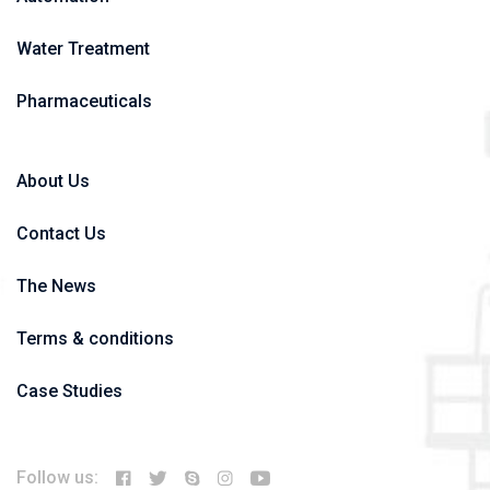
Water Treatment
Pharmaceuticals
About Us
Contact Us
The News
Terms & conditions
Case Studies
Follow us: