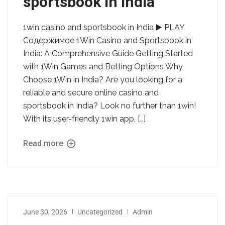
sportsbook in India
1win casino and sportsbook in India ▶️ PLAY
Содержимое 1Win Casino and Sportsbook in
India: A Comprehensive Guide Getting Started
with 1Win Games and Betting Options Why
Choose 1Win in India? Are you looking for a
reliable and secure online casino and
sportsbook in India? Look no further than 1win!
With its user-friendly 1win app, […]
Read more
June 30, 2026
Uncategorized
Admin