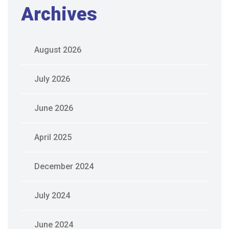
Archives
August 2026
July 2026
June 2026
April 2025
December 2024
July 2024
June 2024