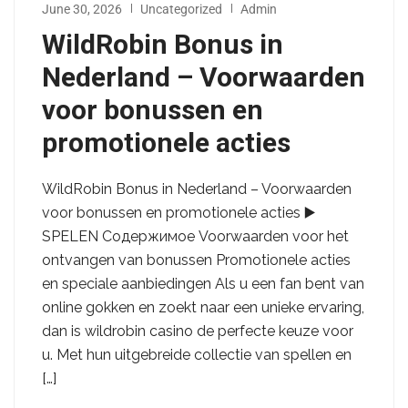
June 30, 2026
Uncategorized
Admin
WildRobin Bonus in
Nederland – Voorwaarden
voor bonussen en
promotionele acties
WildRobin Bonus in Nederland – Voorwaarden
voor bonussen en promotionele acties ▶️
SPELEN Содержимое Voorwaarden voor het
ontvangen van bonussen Promotionele acties
en speciale aanbiedingen Als u een fan bent van
online gokken en zoekt naar een unieke ervaring,
dan is wildrobin casino de perfecte keuze voor
u. Met hun uitgebreide collectie van spellen en
[…]