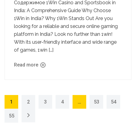
Содержимое 1Win Casino and Sportsbook in
India: A Comprehensive Guide Why Choose
1Win in India? Why 1Win Stands Out Are you
looking for a reliable and secure online gaming
platform in India? Look no further than 1win!
With its user-friendly interface and wide range
of games, 1win […]
Read more
1
2
3
4
…
53
54
55