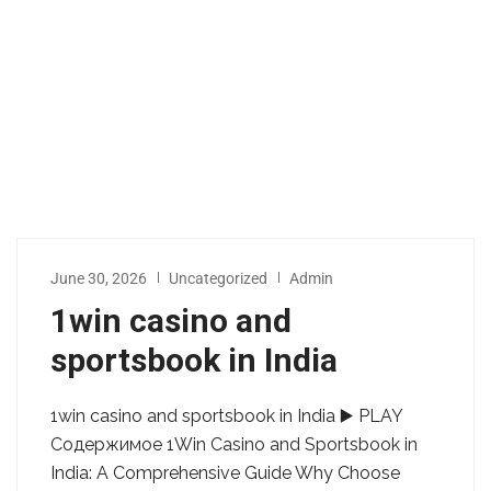
June 30, 2026
Uncategorized
Admin
1win casino and
sportsbook in India
1win casino and sportsbook in India ▶️ PLAY
Содержимое 1Win Casino and Sportsbook in
India: A Comprehensive Guide Why Choose