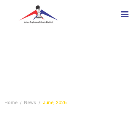
Month:
June 2026
Home
News
June, 2026