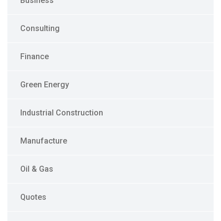
Business
Consulting
Finance
Green Energy
Industrial Construction
Manufacture
Oil & Gas
Quotes