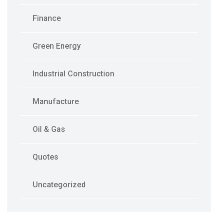
Finance
Green Energy
Industrial Construction
Manufacture
Oil & Gas
Quotes
Uncategorized