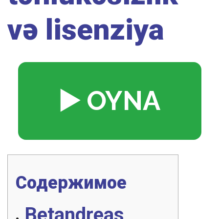
və lisenziya
▶️ OYNA
Содержимое
Betandreas