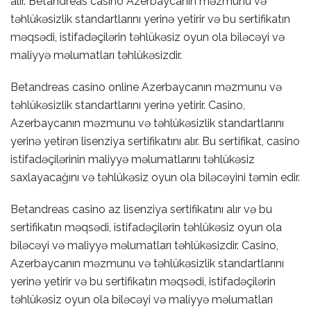
alır. Betandreas casino Azerbaycanın məzmunu və
təhlükəsizlik standartlarını yerinə yetirir və bu sertifikatın
məqsədi, istifadəçilərin təhlükəsiz oyun ola biləcəyi və
maliyyə məlumatları təhlükəsizdir.
Betandreas casino online Azerbaycanın məzmunu və
təhlükəsizlik standartlarını yerinə yetirir. Casino,
Azerbaycanın məzmunu və təhlükəsizlik standartlarını
yerinə yetirən lisenziya sertifikatını alır. Bu sertifikat, casino
istifadəçilərinin maliyyə məlumatlarını təhlükəsiz
saxlayacağını və təhlükəsiz oyun ola biləcəyini təmin edir.
Betandreas casino az lisenziya sertifikatını alır və bu
sertifikatın məqsədi, istifadəçilərin təhlükəsiz oyun ola
biləcəyi və maliyyə məlumatları təhlükəsizdir. Casino,
Azerbaycanın məzmunu və təhlükəsizlik standartlarını
yerinə yetirir və bu sertifikatın məqsədi, istifadəçilərin
təhlükəsiz oyun ola biləcəyi və maliyyə məlumatları