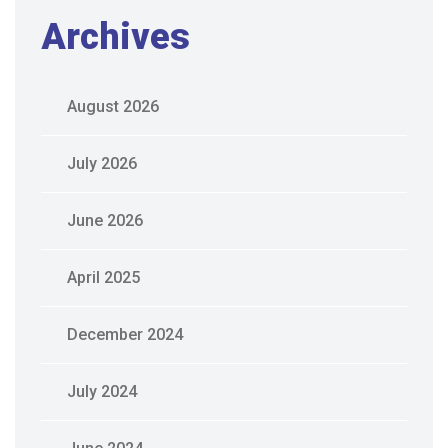
Archives
August 2026
July 2026
June 2026
April 2025
December 2024
July 2024