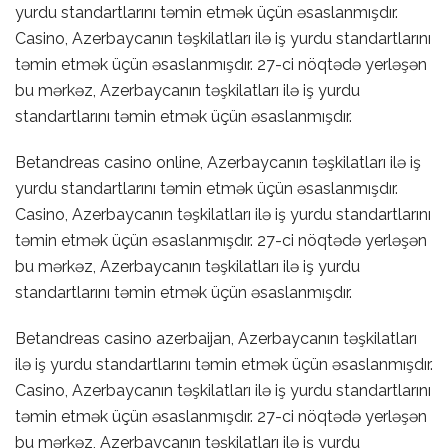
yurdu standartlarını təmin etmək üçün əsaslanmışdır.
Casino, Azerbaycanın təşkilatları ilə iş yurdu standartlarını
təmin etmək üçün əsaslanmışdır. 27-ci nöqtədə yerləşən
bu mərkəz, Azerbaycanın təşkilatları ilə iş yurdu
standartlarını təmin etmək üçün əsaslanmışdır.
Betandreas casino online, Azerbaycanın təşkilatları ilə iş
yurdu standartlarını təmin etmək üçün əsaslanmışdır.
Casino, Azerbaycanın təşkilatları ilə iş yurdu standartlarını
təmin etmək üçün əsaslanmışdır. 27-ci nöqtədə yerləşən
bu mərkəz, Azerbaycanın təşkilatları ilə iş yurdu
standartlarını təmin etmək üçün əsaslanmışdır.
Betandreas casino azerbaijan, Azerbaycanın təşkilatları
ilə iş yurdu standartlarını təmin etmək üçün əsaslanmışdır.
Casino, Azerbaycanın təşkilatları ilə iş yurdu standartlarını
təmin etmək üçün əsaslanmışdır. 27-ci nöqtədə yerləşən
bu mərkəz, Azerbaycanın təşkilatları ilə iş yurdu