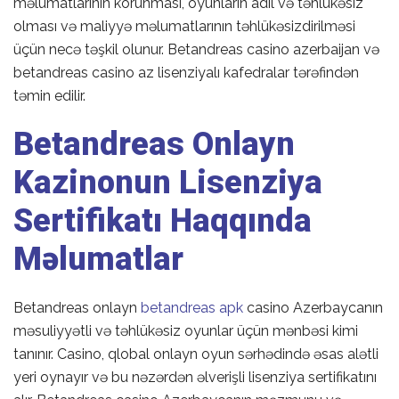
məlumatlarının korunması, oyunların adil və təhlükəsiz
olması və maliyyə məlumatlarının təhlükəsizdirilməsi
üçün necə təşkil olunur. Betandreas casino azerbaijan və
betandreas casino az lisenziyalı kafedralar tərəfindən
təmin edilir.
Betandreas Onlayn
Kazinonun Lisenziya
Sertifikatı Haqqında
Məlumatlar
Betandreas onlayn
betandreas apk
casino Azerbaycanın
məsuliyyətli və təhlükəsiz oyunlar üçün mənbəsi kimi
tanınır. Casino, qlobal onlayn oyun sərhədində əsas alətli
yeri oynayır və bu nəzərdən əlverişli lisenziya sertifikatını