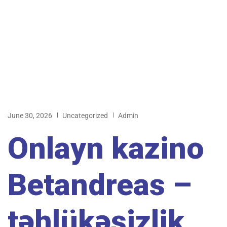
June 30, 2026
Uncategorized
Admin
Onlayn kazino
Betandreas –
təhlükəsizlik