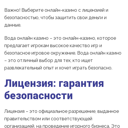
Важно! Выберите онлайн-казино с лицензией и
безопасностью, чтобы защитить свои деньги и
данные.
Вода онлайн казино – это онлайн-казино, которое
предлагает игрокам высокое качество игр и
безопасное игровое окружение. Вода онлайн казино
– это отличный выбор для тех, кто ищет
развлекательный опыт и хочет играть безопасно.
Лицензия: гарантия
безопасности
Лицензия – это официальное разрешение, выданное
правительством или соответствующей
организацией, на проведение игорного бизнеса. Это