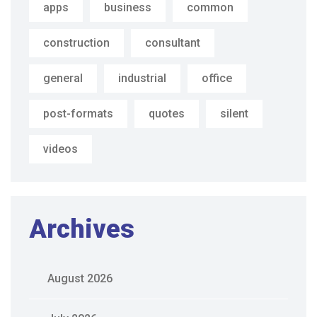
apps
business
common
construction
consultant
general
industrial
office
post-formats
quotes
silent
videos
Archives
August 2026