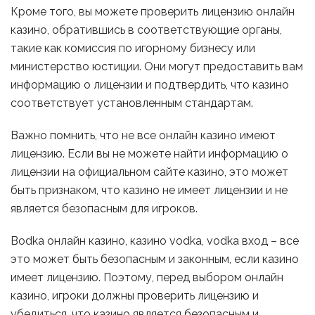
Кроме того, вы можете проверить лицензию онлайн
казино, обратившись в соответствующие органы,
такие как комиссия по игорному бизнесу или
министерство юстиции. Они могут предоставить вам
информацию о лицензии и подтвердить, что казино
соответствует установленным стандартам.
Важно помнить, что не все онлайн казино имеют
лицензию. Если вы не можете найти информацию о
лицензии на официальном сайте казино, это может
быть признаком, что казино не имеет лицензии и не
является безопасным для игроков.
Вodka онлайн казино, казино vodka, vodka вход – все
это может быть безопасным и законным, если казино
имеет лицензию. Поэтому, перед выбором онлайн
казино, игроки должны проверить лицензию и
убедиться, что казино является безопасным и