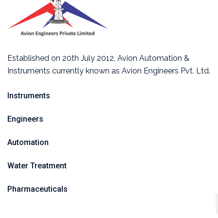
Established on 20th July 2012, Avion Automation &
Instruments currently known as Avion Engineers Pvt. Ltd.
Instruments
Engineers
Automation
Water Treatment
Pharmaceuticals