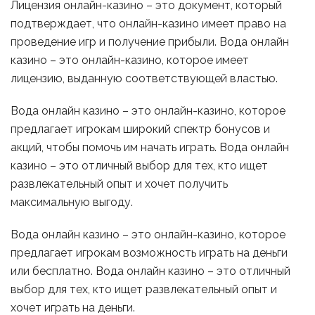
Лицензия онлайн-казино – это документ, который
подтверждает, что онлайн-казино имеет право на
проведение игр и получение прибыли. Вода онлайн
казино – это онлайн-казино, которое имеет
лицензию, выданную соответствующей властью.
Вода онлайн казино – это онлайн-казино, которое
предлагает игрокам широкий спектр бонусов и
акций, чтобы помочь им начать играть. Вода онлайн
казино – это отличный выбор для тех, кто ищет
развлекательный опыт и хочет получить
максимальную выгоду.
Вода онлайн казино – это онлайн-казино, которое
предлагает игрокам возможность играть на деньги
или бесплатно. Вода онлайн казино – это отличный
выбор для тех, кто ищет развлекательный опыт и
хочет играть на деньги.