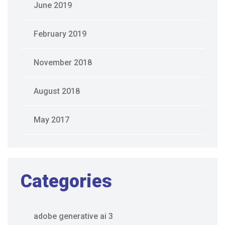
June 2019
February 2019
November 2018
August 2018
May 2017
Categories
adobe generative ai 3