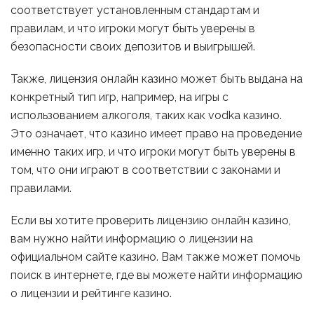
соответствует установленным стандартам и
правилам, и что игроки могут быть уверены в
безопасности своих депозитов и выигрышей.
Также, лицензия онлайн казино может быть выдана на
конкретный тип игр, например, на игры с
использованием алкоголя, таких как vodka казино.
Это означает, что казино имеет право на проведение
именно таких игр, и что игроки могут быть уверены в
том, что они играют в соответствии с законами и
правилами.
Если вы хотите проверить лицензию онлайн казино,
вам нужно найти информацию о лицензии на
официальном сайте казино. Вам также может помочь
поиск в интернете, где вы можете найти информацию
о лицензии и рейтинге казино.