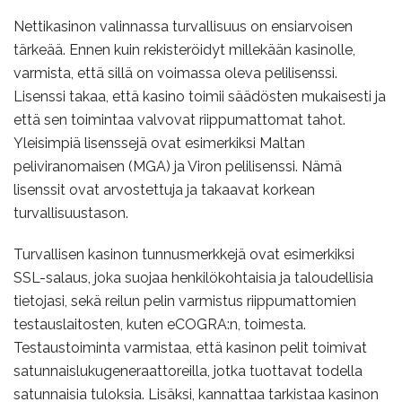
Nettikasinon valinnassa turvallisuus on ensiarvoisen
tärkeää. Ennen kuin rekisteröidyt millekään kasinolle,
varmista, että sillä on voimassa oleva pelilisenssi.
Lisenssi takaa, että kasino toimii säädösten mukaisesti ja
että sen toimintaa valvovat riippumattomat tahot.
Yleisimpiä lisenssejä ovat esimerkiksi Maltan
peliviranomaisen (MGA) ja Viron pelilisenssi. Nämä
lisenssit ovat arvostettuja ja takaavat korkean
turvallisuustason.
Turvallisen kasinon tunnusmerkkejä ovat esimerkiksi
SSL-salaus, joka suojaa henkilökohtaisia ja taloudellisia
tietojasi, sekä reilun pelin varmistus riippumattomien
testauslaitosten, kuten eCOGRA:n, toimesta.
Testaustoiminta varmistaa, että kasinon pelit toimivat
satunnaislukugeneraattoreilla, jotka tuottavat todella
satunnaisia tuloksia. Lisäksi, kannattaa tarkistaa kasinon