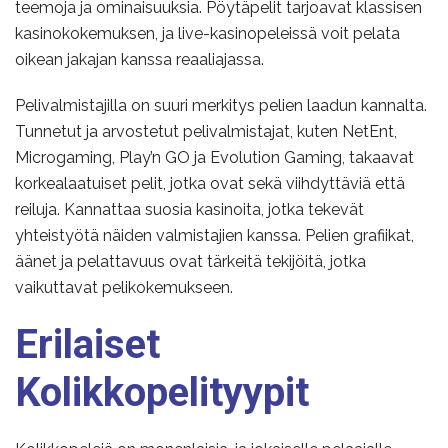
teemoja ja ominaisuuksia. Pöytäpelit tarjoavat klassisen
kasinokokemuksen, ja live-kasinopeleissä voit pelata
oikean jakajan kanssa reaaliajassa.
Pelivalmistajilla on suuri merkitys pelien laadun kannalta.
Tunnetut ja arvostetut pelivalmistajat, kuten NetEnt,
Microgaming, Play’n GO ja Evolution Gaming, takaavat
korkealaatuiset pelit, jotka ovat sekä viihdyttäviä että
reiluja. Kannattaa suosia kasinoita, jotka tekevät
yhteistyötä näiden valmistajien kanssa. Pelien grafiikat,
äänet ja pelattavuus ovat tärkeitä tekijöitä, jotka
vaikuttavat pelikokemukseen.
Erilaiset
Kolikkopelityypit