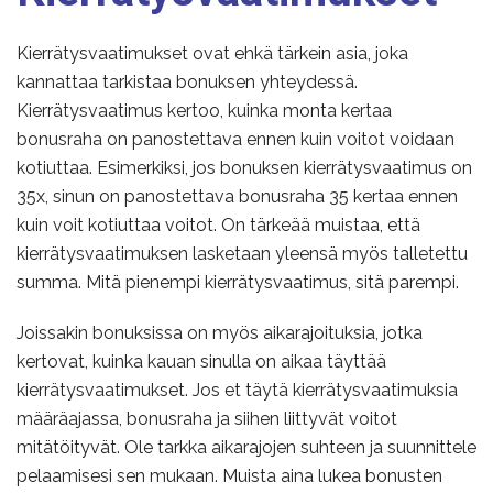
Kierrätysvaatimukset ovat ehkä tärkein asia, joka
kannattaa tarkistaa bonuksen yhteydessä.
Kierrätysvaatimus kertoo, kuinka monta kertaa
bonusraha on panostettava ennen kuin voitot voidaan
kotiuttaa. Esimerkiksi, jos bonuksen kierrätysvaatimus on
35x, sinun on panostettava bonusraha 35 kertaa ennen
kuin voit kotiuttaa voitot. On tärkeää muistaa, että
kierrätysvaatimuksen lasketaan yleensä myös talletettu
summa. Mitä pienempi kierrätysvaatimus, sitä parempi.
Joissakin bonuksissa on myös aikarajoituksia, jotka
kertovat, kuinka kauan sinulla on aikaa täyttää
kierrätysvaatimukset. Jos et täytä kierrätysvaatimuksia
määräajassa, bonusraha ja siihen liittyvät voitot
mitätöityvät. Ole tarkka aikarajojen suhteen ja suunnittele
pelaamisesi sen mukaan. Muista aina lukea bonusten