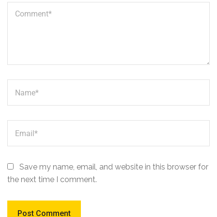
Save my name, email, and website in this browser for
the next time I comment.