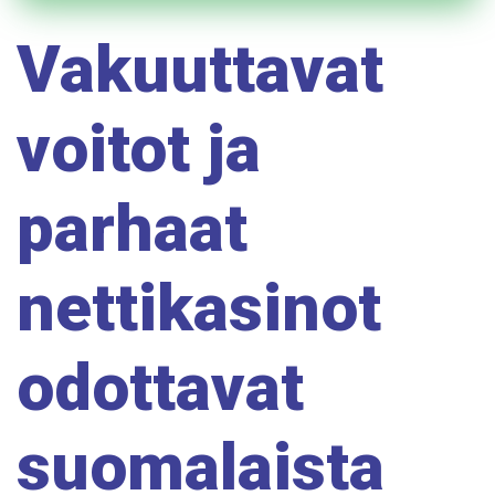
Vakuuttavat
voitot ja
parhaat
nettikasinot
odottavat
suomalaista