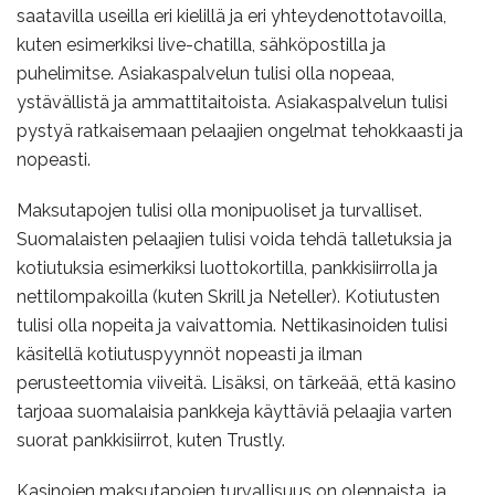
saatavilla useilla eri kielillä ja eri yhteydenottotavoilla,
kuten esimerkiksi live-chatilla, sähköpostilla ja
puhelimitse. Asiakaspalvelun tulisi olla nopeaa,
ystävällistä ja ammattitaitoista. Asiakaspalvelun tulisi
pystyä ratkaisemaan pelaajien ongelmat tehokkaasti ja
nopeasti.
Maksutapojen tulisi olla monipuoliset ja turvalliset.
Suomalaisten pelaajien tulisi voida tehdä talletuksia ja
kotiutuksia esimerkiksi luottokortilla, pankkisiirrolla ja
nettilompakoilla (kuten Skrill ja Neteller). Kotiutusten
tulisi olla nopeita ja vaivattomia. Nettikasinoiden tulisi
käsitellä kotiutuspyynnöt nopeasti ja ilman
perusteettomia viiveitä. Lisäksi, on tärkeää, että kasino
tarjoaa suomalaisia pankkeja käyttäviä pelaajia varten
suorat pankkisiirrot, kuten Trustly.
Kasinojen maksutapojen turvallisuus on olennaista, ja