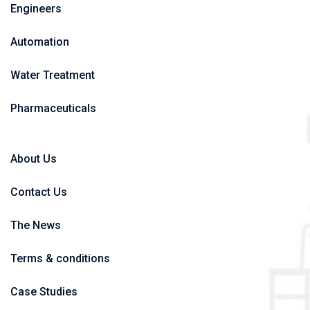
Engineers
Automation
Water Treatment
Pharmaceuticals
About Us
Contact Us
The News
Terms & conditions
Case Studies