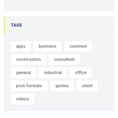
TAGS
apps
business
common
construction
consultant
general
industrial
office
post-formats
quotes
silent
videos