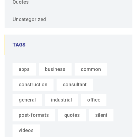
Quotes
Uncategorized
TAGS
apps
business
common
construction
consultant
general
industrial
office
post-formats
quotes
silent
videos