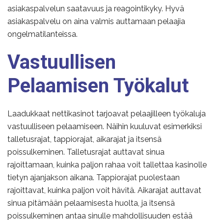
asiakaspalvelun saatavuus ja reagointikyky. Hyvä
asiakaspalvelu on aina valmis auttamaan pelaajia
ongelmatilanteissa.
Vastuullisen
Pelaamisen Työkalut
Laadukkaat nettikasinot tarjoavat pelaajilleen työkaluja
vastuulliseen pelaamiseen. Näihin kuuluvat esimerkiksi
talletusrajat, tappiorajat, aikarajat ja itsensä
poissulkeminen. Talletusrajat auttavat sinua
rajoittamaan, kuinka paljon rahaa voit tallettaa kasinolle
tietyn ajanjakson aikana. Tappiorajat puolestaan
rajoittavat, kuinka paljon voit hävitä. Aikarajat auttavat
sinua pitämään pelaamisesta huolta, ja itsensä
poissulkeminen antaa sinulle mahdollisuuden estää