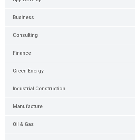
Business
Consulting
Finance
Green Energy
Industrial Construction
Manufacture
Oil & Gas