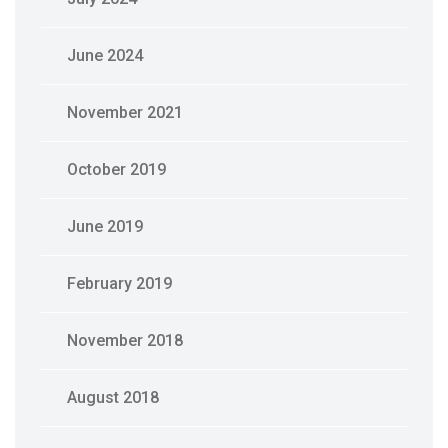
June 2024
November 2021
October 2019
June 2019
February 2019
November 2018
August 2018