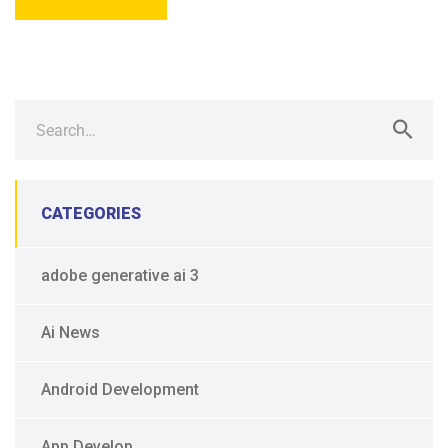
Search
for:
CATEGORIES
adobe generative ai 3
Ai News
Android Development
App Develop