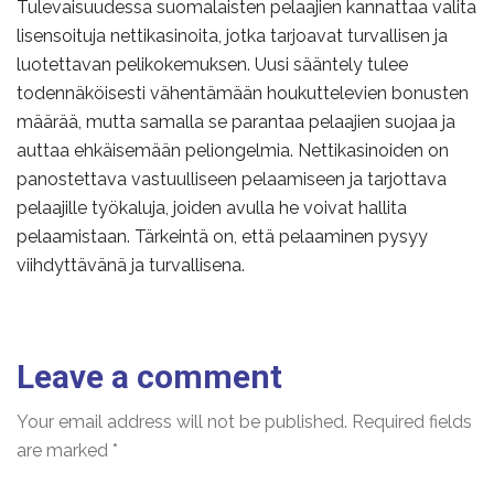
Tulevaisuudessa suomalaisten pelaajien kannattaa valita
lisensoituja nettikasinoita, jotka tarjoavat turvallisen ja
luotettavan pelikokemuksen. Uusi sääntely tulee
todennäköisesti vähentämään houkuttelevien bonusten
määrää, mutta samalla se parantaa pelaajien suojaa ja
auttaa ehkäisemään peliongelmia. Nettikasinoiden on
panostettava vastuulliseen pelaamiseen ja tarjottava
pelaajille työkaluja, joiden avulla he voivat hallita
pelaamistaan. Tärkeintä on, että pelaaminen pysyy
viihdyttävänä ja turvallisena.
Leave a comment
Your email address will not be published.
Required fields
are marked
*