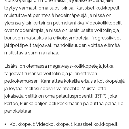
Kolikkopelejä on monenlaisia, ja jokaiselle pelaajalle
löytyy varmasti oma suosikkinsa. Klassiset kolikkopelit
muistuttavat perinteisiä hedelmäpelejä, ja niissä on
yleensä yksinkertainen pelimekaniikka. Videokolikkopelit
ovat modernimpia ja niissä on usein useita voittolinjoja,
bonusominaisuuksia ja erikoissymboleja. Progressiiviset
jättipottipelit tarjoavat mahdollisuuden voittaa elämää
mullistavia summia rahaa.
Lisäksi on olemassa megaways-kolikkopelejä, jotka
tarjoavat tuhansia voittolinjoja ja jännittävän
pelikokemuksen. Kannattaa kokeilla erilaisia kolikkopelejä
ja löytää itsellesi sopivin vaihtoehto. Muista, että
jokaisella pelillä on oma palautusprosentti (RTP), joka
kertoo, kuinka paljon peli keskimäärin palauttaa pelaajille
panoksistaan.
Kolikkopelit: Videokolikkopelit, klassiset kolikkopelit,