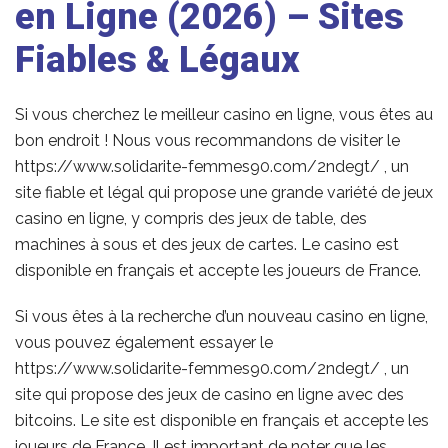
en Ligne (2026) – Sites
Fiables & Légaux
Si vous cherchez le meilleur casino en ligne, vous êtes au
bon endroit ! Nous vous recommandons de visiter le
https://www.solidarite-femmes90.com/2ndegt/ , un
site fiable et légal qui propose une grande variété de jeux
casino en ligne, y compris des jeux de table, des
machines à sous et des jeux de cartes. Le casino est
disponible en français et accepte les joueurs de France.
Si vous êtes à la recherche d’un nouveau casino en ligne,
vous pouvez également essayer le
https://www.solidarite-femmes90.com/2ndegt/ , un
site qui propose des jeux de casino en ligne avec des
bitcoins. Le site est disponible en français et accepte les
joueurs de France. Il est important de noter que les