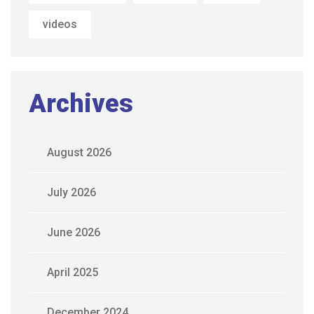
videos
Archives
August 2026
July 2026
June 2026
April 2025
December 2024