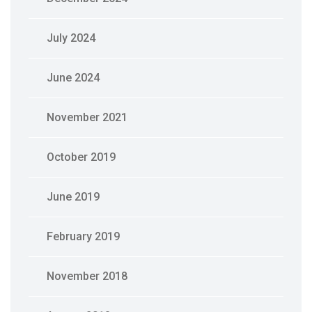
July 2024
June 2024
November 2021
October 2019
June 2019
February 2019
November 2018