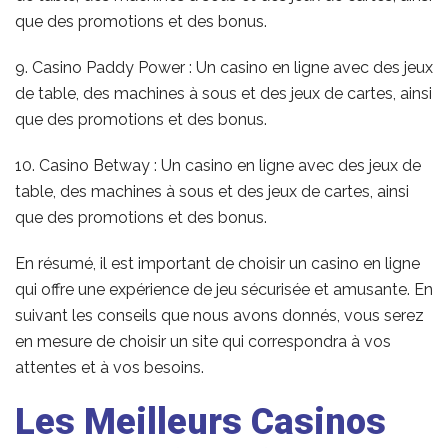
que des promotions et des bonus.
9. Casino Paddy Power : Un casino en ligne avec des jeux
de table, des machines à sous et des jeux de cartes, ainsi
que des promotions et des bonus.
10. Casino Betway : Un casino en ligne avec des jeux de
table, des machines à sous et des jeux de cartes, ainsi
que des promotions et des bonus.
En résumé, il est important de choisir un casino en ligne
qui offre une expérience de jeu sécurisée et amusante. En
suivant les conseils que nous avons donnés, vous serez
en mesure de choisir un site qui correspondra à vos
attentes et à vos besoins.
Les Meilleurs Casinos