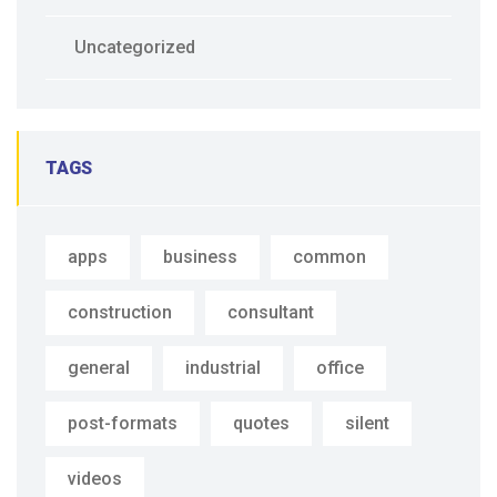
Uncategorized
TAGS
apps
business
common
construction
consultant
general
industrial
office
post-formats
quotes
silent
videos