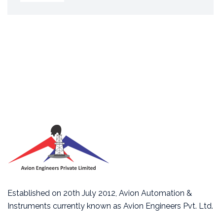
Established on 20th July 2012, Avion Automation &
Instruments currently known as Avion Engineers Pvt. Ltd.