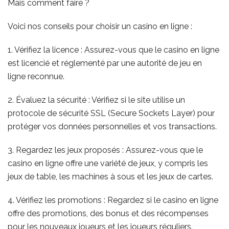
Mais comment faire ?
Voici nos conseils pour choisir un casino en ligne :
1. Vérifiez la licence : Assurez-vous que le casino en ligne
est licencié et réglementé par une autorité de jeu en
ligne reconnue.
2. Évaluez la sécurité : Vérifiez si le site utilise un
protocole de sécurité SSL (Secure Sockets Layer) pour
protéger vos données personnelles et vos transactions.
3. Regardez les jeux proposés : Assurez-vous que le
casino en ligne offre une variété de jeux, y compris les
jeux de table, les machines à sous et les jeux de cartes.
4. Vérifiez les promotions : Regardez si le casino en ligne
offre des promotions, des bonus et des récompenses
pour les nouveaux joueurs et les joueurs réguliers.