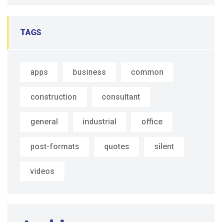
TAGS
apps
business
common
construction
consultant
general
industrial
office
post-formats
quotes
silent
videos