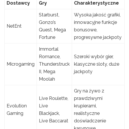
Dostawcy
Gry
Charakterystyczne
Starburst,
Wysoka jakość grafiki,
Gonzo’s
innowacyjne funkcje
NetEnt
Quest, Mega
bonusowe,
Fortune
progresywne jackpoty
Immortal
Romance,
Szeroki wybór gier,
Microgaming
Thunderstruck
klasyczne sloty, duże
II, Mega
jackpoty
Moolah
Gry na żywo z
Live Roulette,
prawdziwymi
Evolution
Live
krupierami,
Gaming
Blackjack,
realistyczne
Live Baccarat
doświadczenie
kasynowe