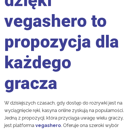
dzięki
vegashero to
propozycja dla
każdego
gracza
W dzisiejszych czasach, gdy dostęp do rozrywki jest na
wyciągnięcie ręki, kasyna online zyskują na popularności.
Jedną z propozycji, która przyciąga uwagę wielu graczy,
jest platforma
vegashero
. Oferuje ona szeroki wybór