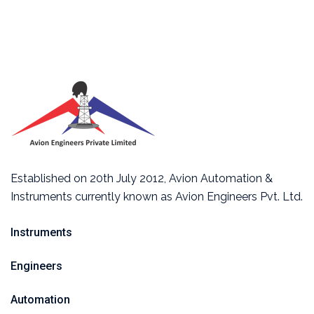
Established on 20th July 2012, Avion Automation &
Instruments currently known as Avion Engineers Pvt. Ltd.
Instruments
Engineers
Automation