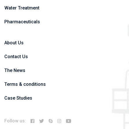
Water Treatment
Pharmaceuticals
About Us
Contact Us
The News
Terms & conditions
Case Studies
Follow us: