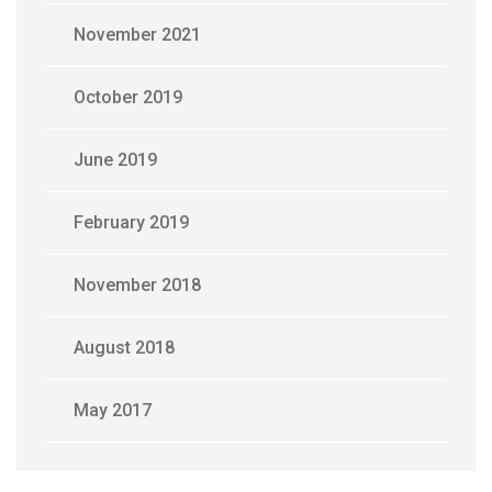
November 2021
October 2019
June 2019
February 2019
November 2018
August 2018
May 2017