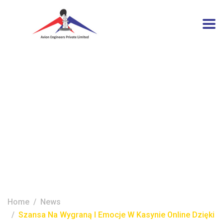
Szansa na wygraną i
emocje w kasynie online
dzięki vegashero to
propozycja dla każdego
gracza
Home
News
Szansa Na Wygraną I Emocje W Kasynie Online Dzięki