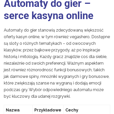
Automaty do gier –
serce kasyna online
Automaty do gier stanowią zdecydowaną większość
oferty kasyn online, w tym również vegashero. Dostępne
są sloty o różnych tematykach – od owocowych
klasyków, przez bajkowe przygody, aż po inspiracje
historią i mitologią. Każdy gracz znajdzie coś dla siebie,
niezależnie od swoich preferencji. Ważnym aspektem
jest również różnorodność funkcji bonusowych, takich
jak darmowe spiny, mnożniki wygranych i gry bonusowe,
które zwiększają szanse na wygraną i dodają emocji
podczas gry. Wybór odpowiedniego automatu może
być kluczowy dla udanej rozgrywki.
Nazwa
Przykładowe
Cechy