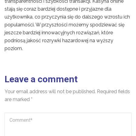
transparentności i szybkości transakcji. Kasyna online
stają się coraz bardziej dostępne i przyjazne dla
użytkownika, co przyczynia się do dalszego wzrostu ich
popularności. W przyszłości możemy spodziewać się
jeszcze bardziej innowacyjnych rozwiązań, które
podniosą jakość rozrywki hazardowej na wyższy
poziom.
Leave a comment
Your email address will not be published.
Required fields
are marked
*