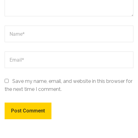
Save my name, email, and website in this browser for
the next time I comment.