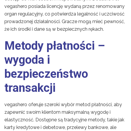
vegashero posiada licencję wydaną przez renomowany
organ regulacyjny, co potwierdza legalność i uczciwość
prowadzonej działalności. Gracze mogą mieć pewność,
że ich środki i dane są w bezpiecznych rękach.
Metody płatności –
wygoda i
bezpieczeństwo
transakcji
vegashero oferuje szeroki wybór metod płatności, aby
zapewnić swoim klientom maksymalną wygodę i
elastyczność. Dostępne są tradycyjne metody, takie jak
karty kredytowe i debetowe, przelewy bankowe, ale