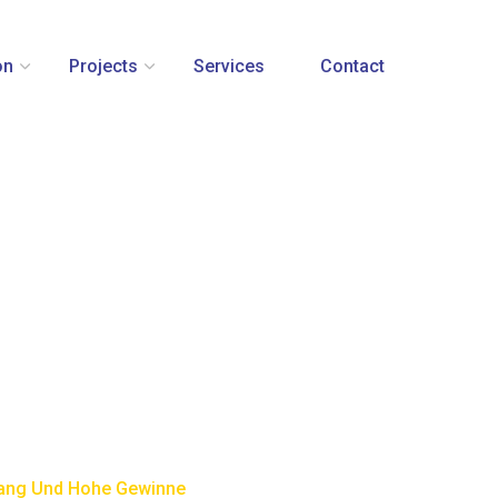
on
Projects
Services
Contact
casino echtgeld
 Umgang und
mgang Und Hohe Gewinne