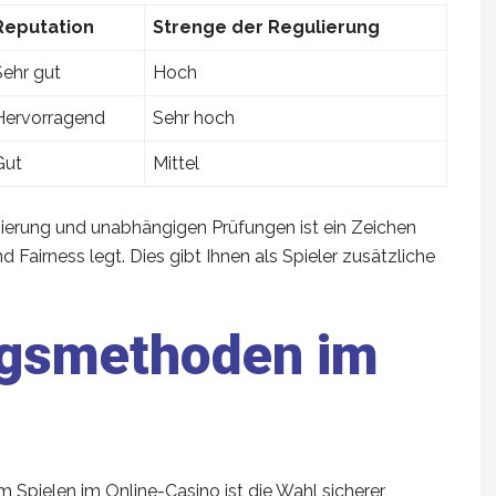
Reputation
Strenge der Regulierung
Sehr gut
Hoch
Hervorragend
Sehr hoch
Gut
Mittel
zierung und unabhängigen Prüfungen ist ein Zeichen
 Fairness legt. Dies gibt Ihnen als Spieler zusätzliche
ngsmethoden im
im Spielen im Online-Casino ist die Wahl sicherer