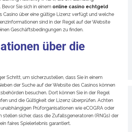
Bevor Sie sich in einem
online casino echtgeld
das Casino über eine gültige Lizenz verfügt und welche
zenzinformationen sind in der Regel auf der Website
einen Geschäftsbedingungen zu finden.
ationen über die
er Schritt, um sicherzustellen, dass Sie in einem
. Neben der Suche auf der Website des Casinos können
tsbehörden besuchen. Dort können Sie in der Regel
ufen und die Gültigkeit der Lizenz überprüfen. Achten
on unabhängigen Prüforganisationen wie eCOGRA oder
 stellen sicher, dass die Zufallsgeneratoren (RNGs) der
n faires Spielerlebnis garantiert.