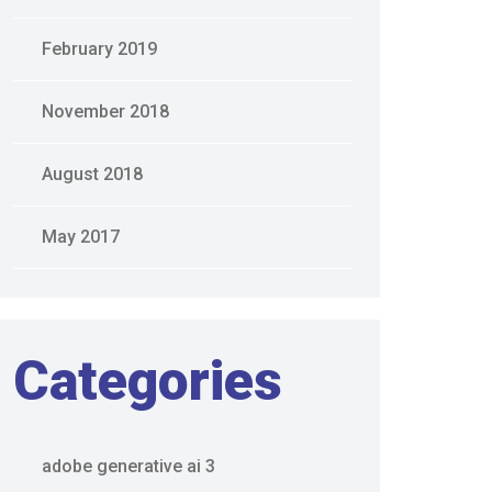
February 2019
November 2018
August 2018
May 2017
Categories
adobe generative ai 3