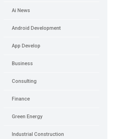
Ai News
Android Development
App Develop
Business
Consulting
Finance
Green Energy
Industrial Construction