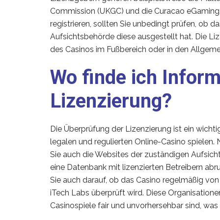
Commission (UKGC) und die Curacao eGaming. 
registrieren, sollten Sie unbedingt prüfen, ob 
Aufsichtsbehörde diese ausgestellt hat. Die Li
des Casinos im Fußbereich oder in den Allgem
Wo finde ich Inform
Lizenzierung?
Die Überprüfung der Lizenzierung ist ein wichtig
legalen und regulierten Online-Casino spielen
Sie auch die Websites der zuständigen Aufsich
eine Datenbank mit lizenzierten Betreibern abr
Sie auch darauf, ob das Casino regelmäßig v
iTech Labs überprüft wird. Diese Organisationen
Casinospiele fair und unvorhersehbar sind, was ei