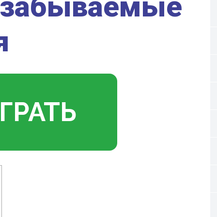
езабываемые
я
ИГРАТЬ