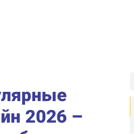
S
fo
улярные
йн 2026 –