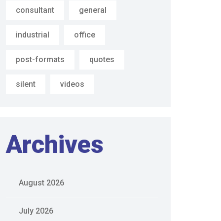
consultant
general
industrial
office
post-formats
quotes
silent
videos
Archives
August 2026
July 2026