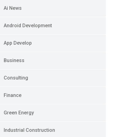
Ai News
Android Development
App Develop
Business
Consulting
Finance
Green Energy
Industrial Construction