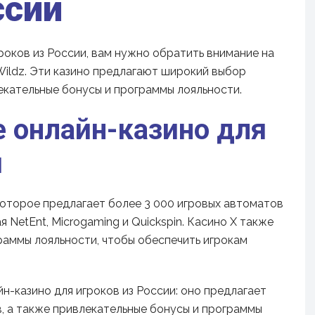
ссии
роков из России, вам нужно обратить внимание на
и Wildz. Эти казино предлагают широкий выбор
екательные бонусы и программы лояльности.
е онлайн-казино для
и
которое предлагает более 3 000 игровых автоматов
 NetEnt, Microgaming и Quickspin. Касино X также
раммы лояльности, чтобы обеспечить игрокам
н-казино для игроков из России: оно предлагает
, а также привлекательные бонусы и программы