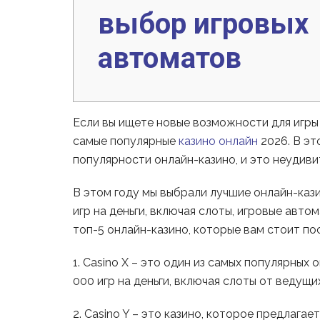
выбор игровых
автоматов
Если вы ищете новые возможности для игры 
самые популярные
казино онлайн
2026. В эт
популярности онлайн-казино, и это неудиви
В этом году мы выбрали лучшие онлайн-каз
игр на деньги, включая слоты, игровые авт
топ-5 онлайн-казино, которые вам стоит по
1. Casino X – это один из самых популярных
000 игр на деньги, включая слоты от ведущи
2. Casino Y – это казино, которое предлагае