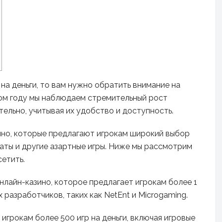
на деньги, то вам нужно обратить внимание на
ом году мы наблюдаем стремительный рост
тельно, учитывая их удобство и доступность.
ино, которые предлагают игрокам широкий выбор
оматы и другие азартные игры. Ниже мы рассмотрим
сетить.
 онлайн-казино, которое предлагает игрокам более 1
х разработчиков, таких как NetEnt и Microgaming.
т игрокам более 500 игр на деньги, включая игровые