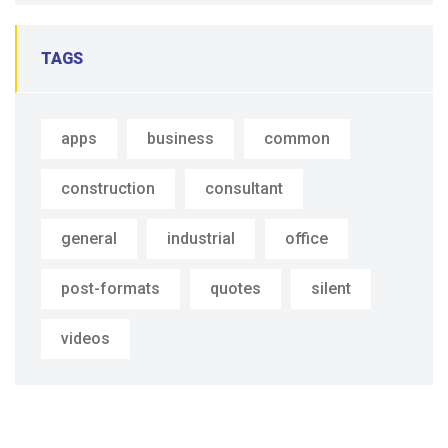
TAGS
apps
business
common
construction
consultant
general
industrial
office
post-formats
quotes
silent
videos