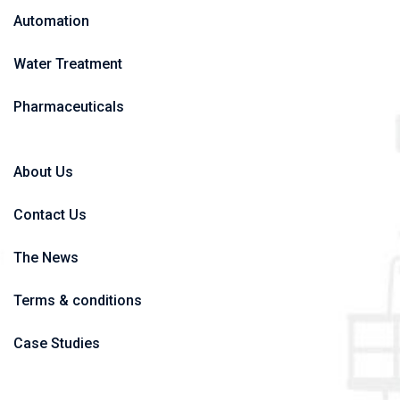
Automation
Water Treatment
Pharmaceuticals
About Us
Contact Us
The News
Terms & conditions
Case Studies