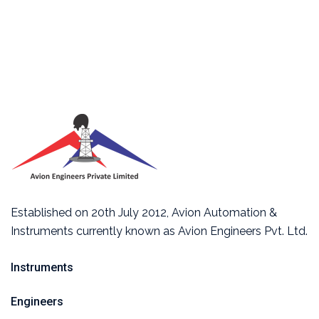
Established on 20th July 2012, Avion Automation &
Instruments currently known as Avion Engineers Pvt. Ltd.
Instruments
Engineers