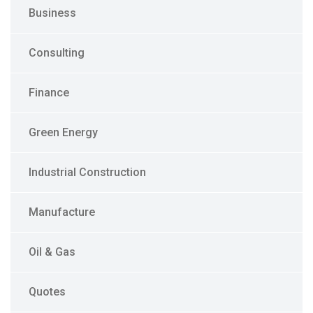
Business
Consulting
Finance
Green Energy
Industrial Construction
Manufacture
Oil & Gas
Quotes