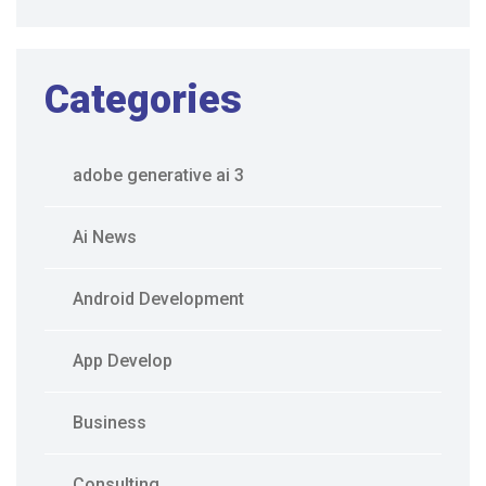
Categories
adobe generative ai 3
Ai News
Android Development
App Develop
Business
Consulting