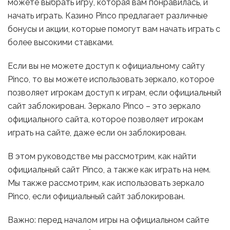
можете выбрать игру, которая вам понравилась, и
начать играть. Казино Pinco предлагает различные
бонусы и акции, которые помогут вам начать играть с
более высокими ставками.
Если вы не можете доступ к официальному сайту
Pinco, то вы можете использовать зеркало, которое
позволяет игрокам доступ к играм, если официальный
сайт заблокирован. Зеркало Pinco – это зеркало
официального сайта, которое позволяет игрокам
играть на сайте, даже если он заблокирован.
В этом руководстве мы рассмотрим, как найти
официальный сайт Pinco, а также как играть на нем.
Мы также рассмотрим, как использовать зеркало
Pinco, если официальный сайт заблокирован.
Важно: перед началом игры на официальном сайте