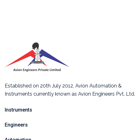
Established on 20th July 2012, Avion Automation &
Instruments currently known as Avion Engineers Pvt. Ltd.
Instruments
Engineers
Automation