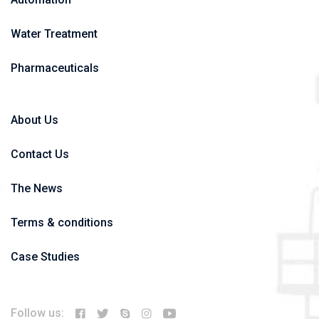
Water Treatment
Pharmaceuticals
About Us
Contact Us
The News
Terms & conditions
Case Studies
Follow us: