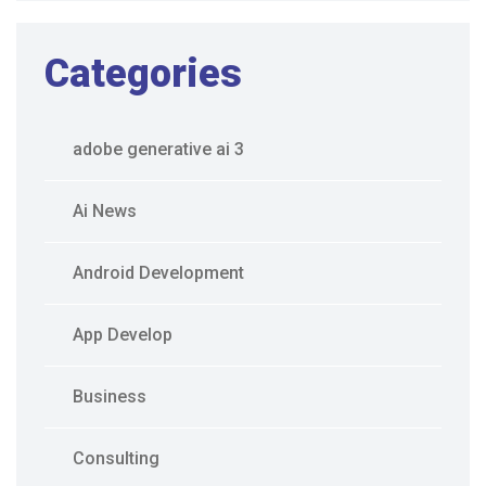
Categories
adobe generative ai 3
Ai News
Android Development
App Develop
Business
Consulting