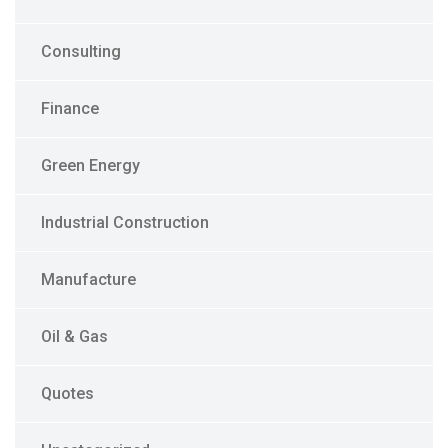
Consulting
Finance
Green Energy
Industrial Construction
Manufacture
Oil & Gas
Quotes