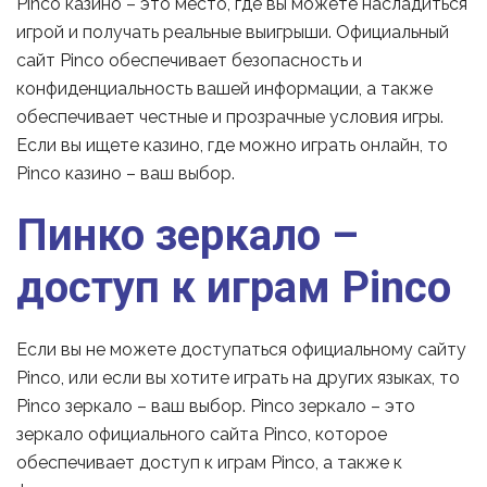
Pinco казино – это место, где вы можете насладиться
игрой и получать реальные выигрыши. Официальный
сайт Pinco обеспечивает безопасность и
конфиденциальность вашей информации, а также
обеспечивает честные и прозрачные условия игры.
Если вы ищете казино, где можно играть онлайн, то
Pinco казино – ваш выбор.
Пинко зеркало –
доступ к играм Pinco
Если вы не можете доступаться официальному сайту
Pinco, или если вы хотите играть на других языках, то
Pinco зеркало – ваш выбор. Pinco зеркало – это
зеркало официального сайта Pinco, которое
обеспечивает доступ к играм Pinco, а также к