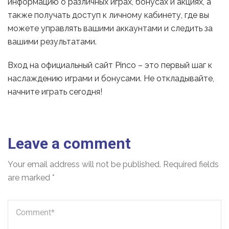
информацию о различных играх, бонусах и акциях, а
также получать доступ к личному кабинету, где вы
можете управлять вашими аккаунтами и следить за
вашими результатами.
Вход на официальный сайт Pinco – это первый шаг к
наслаждению играми и бонусами. Не откладывайте,
начните играть сегодня!
Leave a comment
Your email address will not be published.
Required fields
are marked
*