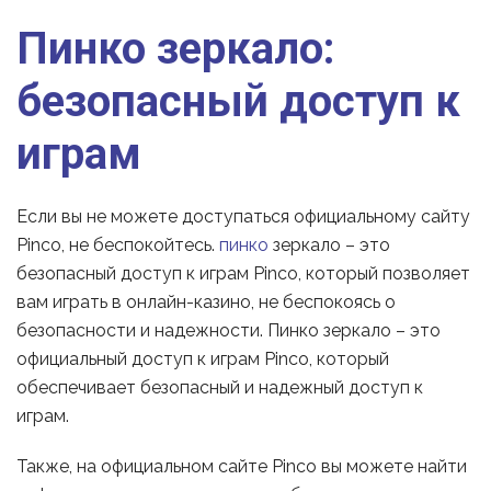
Пинко зеркало:
безопасный доступ к
играм
Если вы не можете доступаться официальному сайту
Pinco, не беспокойтесь.
пинко
зеркало – это
безопасный доступ к играм Pinco, который позволяет
вам играть в онлайн-казино, не беспокоясь о
безопасности и надежности. Пинко зеркало – это
официальный доступ к играм Pinco, который
обеспечивает безопасный и надежный доступ к
играм.
Также, на официальном сайте Pinco вы можете найти