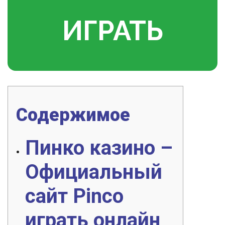
ИГРАТЬ
Содержимое
Пинко казино –
Официальный
сайт Pinco
играть онлайн