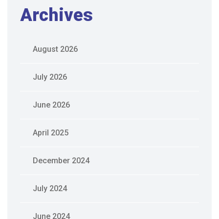
Archives
August 2026
July 2026
June 2026
April 2025
December 2024
July 2024
June 2024