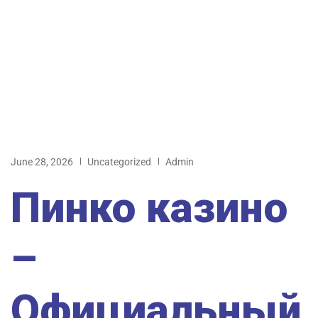
June 28, 2026
Uncategorized
Admin
Пинко казино
–
Официальный