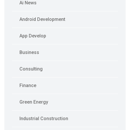
Ai News
Android Development
App Develop
Business
Consulting
Finance
Green Energy
Industrial Construction