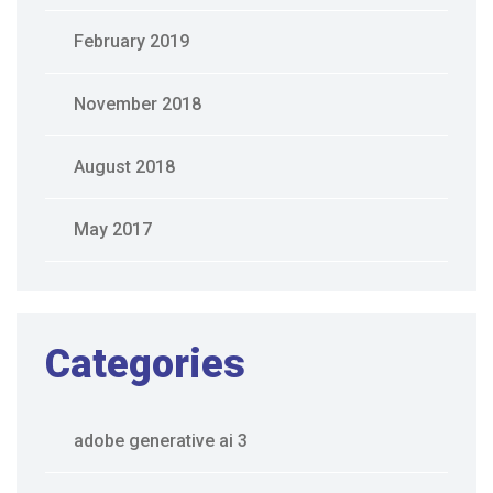
February 2019
November 2018
August 2018
May 2017
Categories
adobe generative ai 3