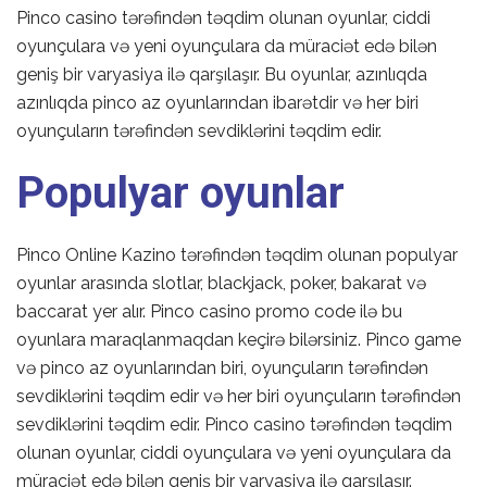
Pinco casino tərəfindən təqdim olunan oyunlar, ciddi
oyunçulara və yeni oyunçulara da müraciət edə bilən
geniş bir varyasiya ilə qarşılaşır. Bu oyunlar, azınlıqda
azınlıqda pinco az oyunlarından ibarətdir və her biri
oyunçuların tərəfindən sevdiklərini təqdim edir.
Populyar oyunlar
Pinco Online Kazino tərəfindən təqdim olunan populyar
oyunlar arasında slotlar, blackjack, poker, bakarat və
baccarat yer alır. Pinco casino promo code ilə bu
oyunlara maraqlanmaqdan keçirə bilərsiniz. Pinco game
və pinco az oyunlarından biri, oyunçuların tərəfindən
sevdiklərini təqdim edir və her biri oyunçuların tərəfindən
sevdiklərini təqdim edir. Pinco casino tərəfindən təqdim
olunan oyunlar, ciddi oyunçulara və yeni oyunçulara da
müraciət edə bilən geniş bir varyasiya ilə qarşılaşır.