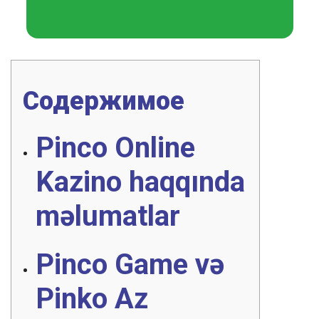
Содержимое
Pinco Online
Kazino haqqında
məlumatlar
Pinco Game və
Pinko Az