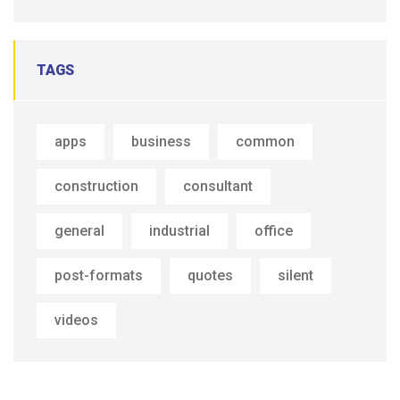
TAGS
apps
business
common
construction
consultant
general
industrial
office
post-formats
quotes
silent
videos