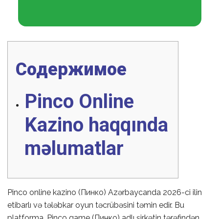
Содержимое
Pinco Online
Kazino haqqında
məlumatlar
Pinco online kazino (Пинко) Azərbaycanda 2026-ci ilin
etibarlı və tələbkar oyun təcrübəsini təmin edir. Bu
platforma, Pinco game (Пинко) adlı şirkətin tərəfindən