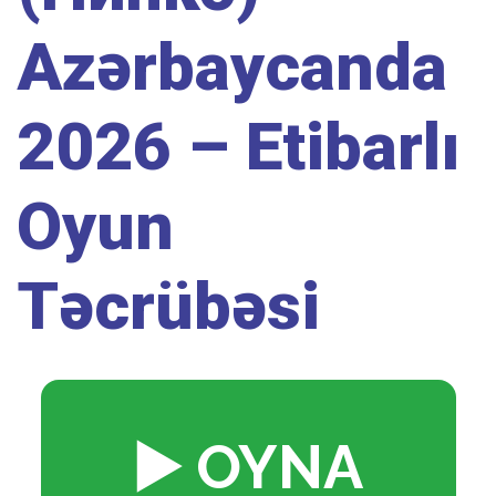
Azərbaycanda
2026 – Etibarlı
Oyun
Təcrübəsi
▶️ OYNA