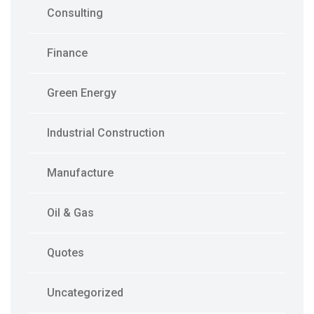
Consulting
Finance
Green Energy
Industrial Construction
Manufacture
Oil & Gas
Quotes
Uncategorized