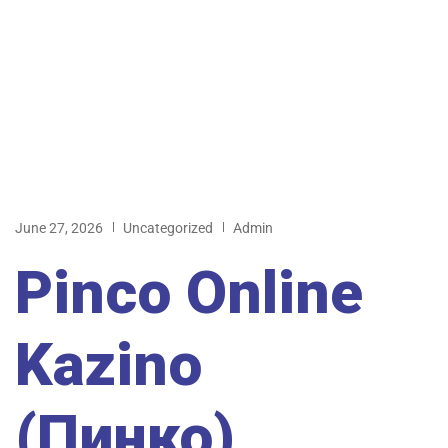
June 27, 2026
Uncategorized
Admin
Pinco Online
Kazino
(Пинко)