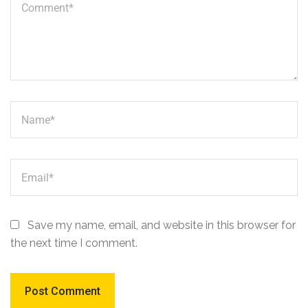
Save my name, email, and website in this browser for
the next time I comment.