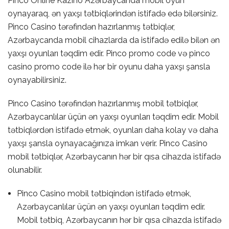
Pinco Online Kazino Azərbaycanda mobil oyun
oynayaraq, ən yaxşı tətbiqlərindən istifadə edə bilərsiniz.
Pinco Casino tərəfindən hazırlanmış tətbiqlər,
Azərbaycanda mobil cihazlarda da istifadə edilə bilən ən
yaxşı oyunları təqdim edir. Pinco promo code və pinco
casino promo code ilə hər bir oyunu daha yaxşı şansla
oynayabilirsiniz.
Pinco Casino tərəfindən hazırlanmış mobil tətbiqlər,
Azərbaycanlılar üçün ən yaxşı oyunları təqdim edir. Mobil
tətbiqlərdən istifadə etmək, oyunları daha kolay və daha
yaxşı şansla oynayacağınıza imkan verir. Pinco Casino
mobil tətbiqlər, Azərbaycanın hər bir qısa cihazda istifadə
olunabilir.
Pinco Casino mobil tətbiqindən istifadə etmək,
Azərbaycanlılar üçün ən yaxşı oyunları təqdim edir.
Mobil tətbiq, Azərbaycanın hər bir qısa cihazda istifadə