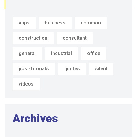
apps
business
common
construction
consultant
general
industrial
office
post-formats
quotes
silent
videos
Archives