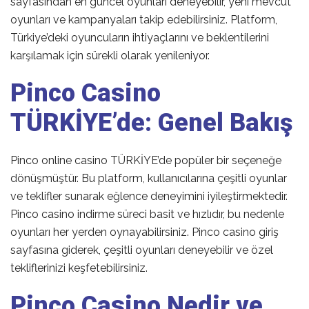
sayfasından en güncel oyunları deneyebilir, yeni mevcut
oyunları ve kampanyaları takip edebilirsiniz. Platform,
Türkiye’deki oyuncuların ihtiyaçlarını ve beklentilerini
karşılamak için sürekli olarak yenileniyor.
Pinco Casino
TÜRKİYE’de: Genel Bakış
Pinco online casino TÜRKİYE’de popüler bir seçeneğe
dönüşmüştür. Bu platform, kullanıcılarına çeşitli oyunlar
ve teklifler sunarak eğlence deneyimini iyileştirmektedir.
Pinco casino indirme süreci basit ve hızlıdır, bu nedenle
oyunları her yerden oynayabilirsiniz. Pinco casino giriş
sayfasına giderek, çeşitli oyunları deneyebilir ve özel
tekliflerinizi keşfetebilirsiniz.
Pinco Casino Nedir ve