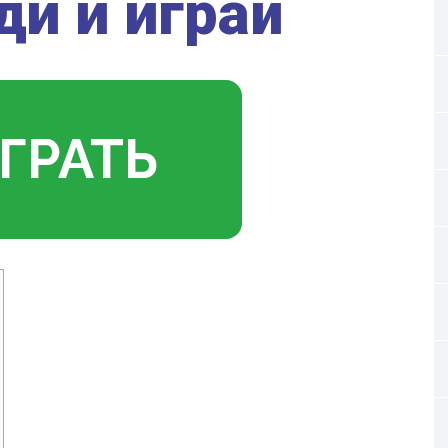
ди и играй
ИГРАТЬ