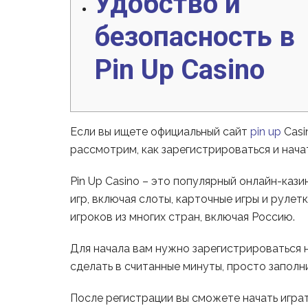
Удобство и
безопасность в
Pin Up Casino
Если вы ищете официальный сайт
pin up
Casi
рассмотрим, как зарегистрироваться и начат
Pin Up Casino – это популярный онлайн-каз
игр, включая слоты, карточные игры и рулет
игроков из многих стран, включая Россию.
Для начала вам нужно зарегистрироваться н
сделать в считанные минуты, просто заполн
После регистрации вы сможете начать играт