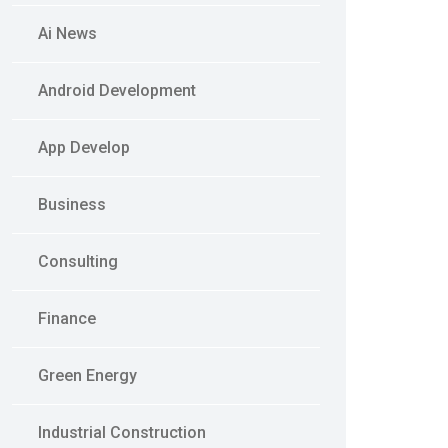
Ai News
Android Development
App Develop
Business
Consulting
Finance
Green Energy
Industrial Construction