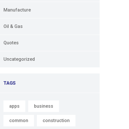
Manufacture
Oil & Gas
Quotes
Uncategorized
TAGS
apps
business
common
construction