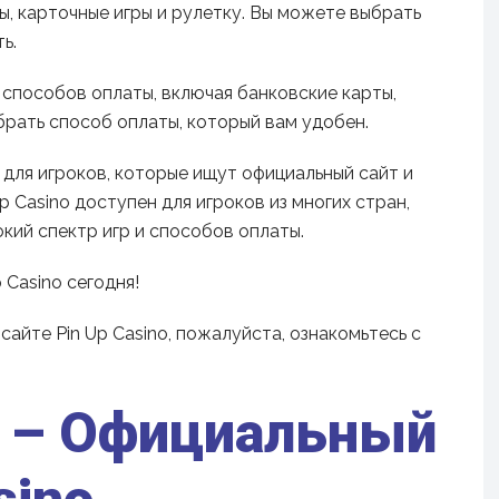
ы, карточные игры и рулетку. Вы можете выбрать
ь.
о способов оплаты, включая банковские карты,
брать способ оплаты, который вам удобен.
о для игроков, которые ищут официальный сайт и
p Casino доступен для игроков из многих стран,
кий спектр игр и способов оплаты.
 Casino сегодня!
айте Pin Up Casino, пожалуйста, ознакомьтесь с
о – Официальный