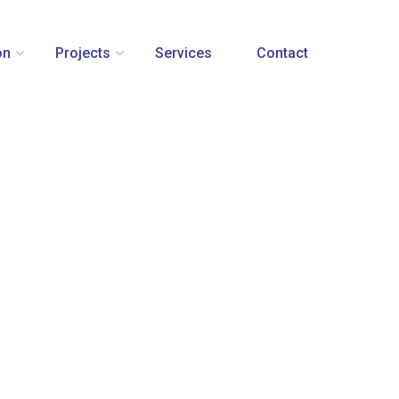
on
Projects
Services
Contact
йт Pin Up