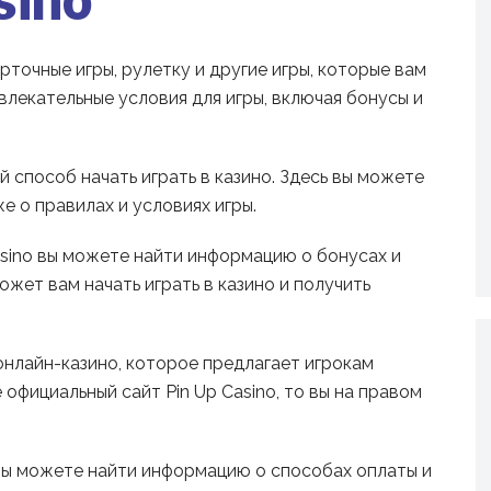
sino
арточные игры, рулетку и другие игры, которые вам
влекательные условия для игры, включая бонусы и
й способ начать играть в казино. Здесь вы можете
е о правилах и условиях игры.
asino вы можете найти информацию о бонусах и
ожет вам начать играть в казино и получить
 онлайн-казино, которое предлагает игрокам
 официальный сайт Pin Up Casino, то вы на правом
 вы можете найти информацию о способах оплаты и