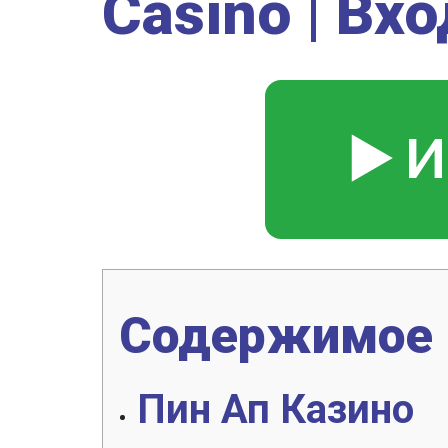
Casino | Вхо
▶️ 
Содержимое
Пин Ап Казино