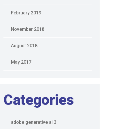
February 2019
November 2018
August 2018
May 2017
Categories
adobe generative ai 3