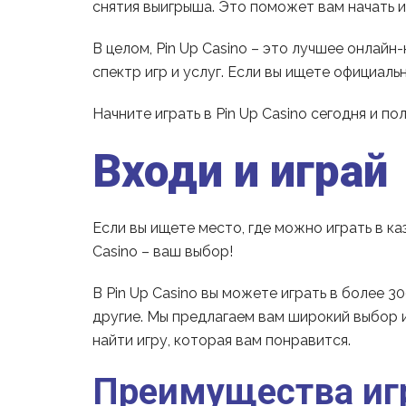
снятия выигрыша. Это поможет вам начать иг
В целом, Pin Up Casino – это лучшее онлайн
спектр игр и услуг. Если вы ищете официальн
Начните играть в Pin Up Casino сегодня и п
Входи и играй
Если вы ищете место, где можно играть в ка
Casino – ваш выбор!
В Pin Up Casino вы можете играть в более 30
другие. Мы предлагаем вам широкий выбор и
найти игру, которая вам понравится.
Преимущества игр