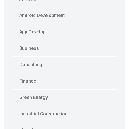
Android Development
App Develop
Business
Consulting
Finance
Green Energy
Industrial Construction