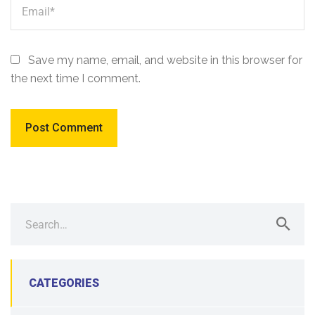
Save my name, email, and website in this browser for
the next time I comment.
Search
for:
CATEGORIES