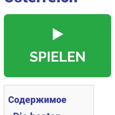
▶️
SPIELEN
Содержимое