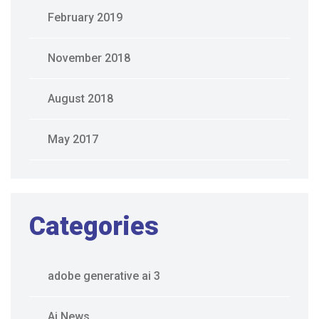
February 2019
November 2018
August 2018
May 2017
Categories
adobe generative ai 3
Ai News