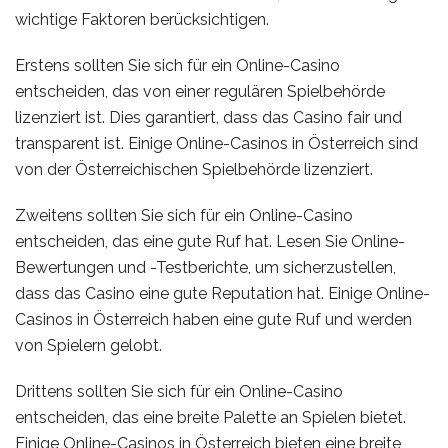
wichtige Faktoren berücksichtigen.
Erstens sollten Sie sich für ein Online-Casino
entscheiden, das von einer regulären Spielbehörde
lizenziert ist. Dies garantiert, dass das Casino fair und
transparent ist. Einige Online-Casinos in Österreich sind
von der Österreichischen Spielbehörde lizenziert.
Zweitens sollten Sie sich für ein Online-Casino
entscheiden, das eine gute Ruf hat. Lesen Sie Online-
Bewertungen und -Testberichte, um sicherzustellen,
dass das Casino eine gute Reputation hat. Einige Online-
Casinos in Österreich haben eine gute Ruf und werden
von Spielern gelobt.
Drittens sollten Sie sich für ein Online-Casino
entscheiden, das eine breite Palette an Spielen bietet.
Einige Online-Casinos in Österreich bieten eine breite