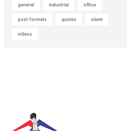
general
industrial
office
post-formats
quotes
silent
videos