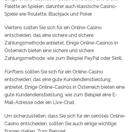
Palette an Spielen, darunter auch klassische Casino-
Spiele wie Roulette, Blackjack und Poker.
Viertens sollten Sie sich für ein Online-Casino
entscheiden, das eine sichere und sichere
Zahlungsmethode anbietet. Einige Online-Casinos in
Österreich bieten eine sichere und sichere
Zahlungsmethode, wie zum Beispiel PayPal oder Skrill.
Fünftens sollten Sie sich für ein Online-Casino
entscheiden, das eine gute Kundendienstleistung
anbietet. Einige Online-Casinos in Österreich bieten eine
gute Kundendienstleistung, wie zum Beispiel eine E-
Mail-Adresse oder ein Live-Chat.
Um sicherzustellen, dass Sie sich für ein seriöses Online-
Casino entscheiden, sollten Sie auch einige wichtige
Fragen stellen. Zum Beispiel: