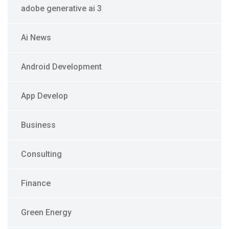
adobe generative ai 3
Ai News
Android Development
App Develop
Business
Consulting
Finance
Green Energy