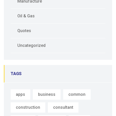
Manufacture
Oil & Gas
Quotes
Uncategorized
TAGS
apps
business
common
construction
consultant