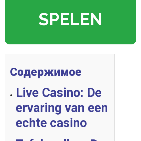
SPELEN
Содержимое
Live Casino: De
ervaring van een
echte casino