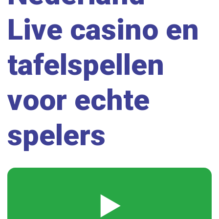
Live casino en
tafelspellen
voor echte
spelers
▶️