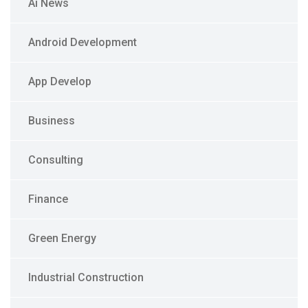
Ai News
Android Development
App Develop
Business
Consulting
Finance
Green Energy
Industrial Construction