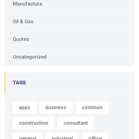
Manufacture
Oil & Gas
Quotes
Uncategorized
TAGS
apps
business
common
construction
consultant
general
industrial
office