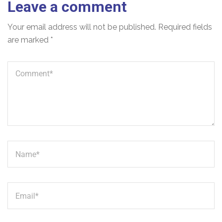
Leave a comment
Your email address will not be published.
Required fields
are marked
*