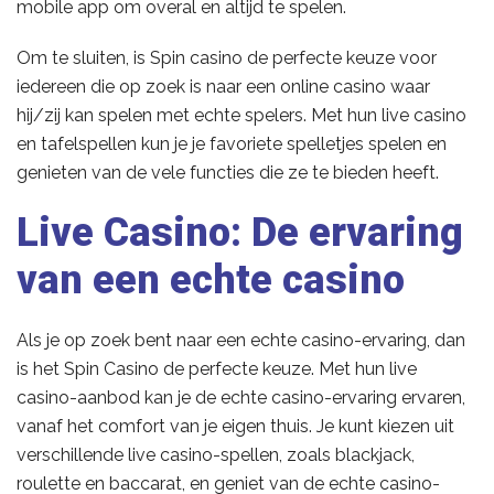
mobile app om overal en altijd te spelen.
Om te sluiten, is Spin casino de perfecte keuze voor
iedereen die op zoek is naar een online casino waar
hij/zij kan spelen met echte spelers. Met hun live casino
en tafelspellen kun je je favoriete spelletjes spelen en
genieten van de vele functies die ze te bieden heeft.
Live Casino: De ervaring
van een echte casino
Als je op zoek bent naar een echte casino-ervaring, dan
is het Spin Casino de perfecte keuze. Met hun live
casino-aanbod kan je de echte casino-ervaring ervaren,
vanaf het comfort van je eigen thuis. Je kunt kiezen uit
verschillende live casino-spellen, zoals blackjack,
roulette en baccarat, en geniet van de echte casino-