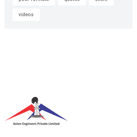
videos