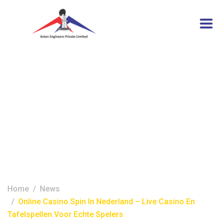
Online casino Spin in
Nederland – Live casino
en tafelspellen voor
echte spelers
Home
News
Online Casino Spin In Nederland – Live Casino En
Tafelspellen Voor Echte Spelers