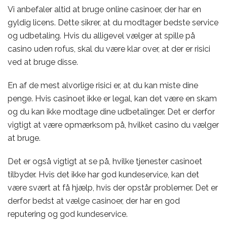
Vi anbefaler altid at bruge online casinoer, der har en
gyldig licens. Dette sikrer, at du modtager bedste service
og udbetaling. Hvis du alligevel vælger at spille på
casino uden rofus, skal du være klar over, at der er risici
ved at bruge disse.
En af de mest alvorlige risici er, at du kan miste dine
penge. Hvis casinoet ikke er legal, kan det være en skam
og du kan ikke modtage dine udbetalinger. Det er derfor
vigtigt at være opmærksom på, hvilket casino du vælger
at bruge.
Det er også vigtigt at se på, hvilke tjenester casinoet
tilbyder. Hvis det ikke har god kundeservice, kan det
være svært at få hjælp, hvis der opstår problemer. Det er
derfor bedst at vælge casinoer, der har en god
reputering og god kundeservice.