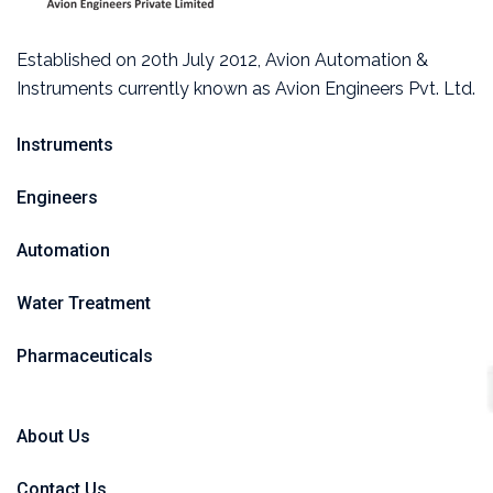
Established on 20th July 2012, Avion Automation &
Instruments currently known as Avion Engineers Pvt. Ltd.
Instruments
Engineers
Automation
Water Treatment
Pharmaceuticals
About Us
Contact Us