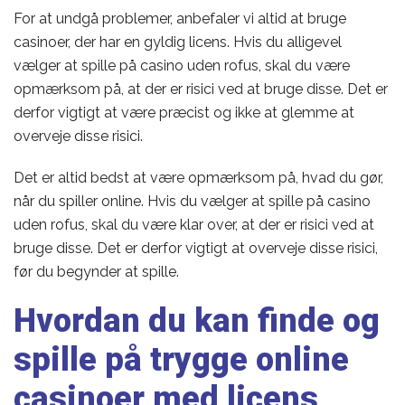
For at undgå problemer, anbefaler vi altid at bruge
casinoer, der har en gyldig licens. Hvis du alligevel
vælger at spille på casino uden rofus, skal du være
opmærksom på, at der er risici ved at bruge disse. Det er
derfor vigtigt at være præcist og ikke at glemme at
overveje disse risici.
Det er altid bedst at være opmærksom på, hvad du gør,
når du spiller online. Hvis du vælger at spille på casino
uden rofus, skal du være klar over, at der er risici ved at
bruge disse. Det er derfor vigtigt at overveje disse risici,
før du begynder at spille.
Hvordan du kan finde og
spille på trygge online
casinoer med licens