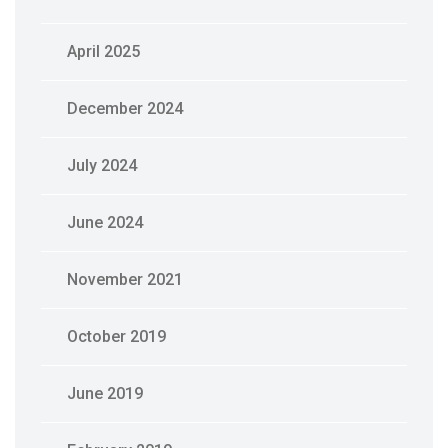
April 2025
December 2024
July 2024
June 2024
November 2021
October 2019
June 2019