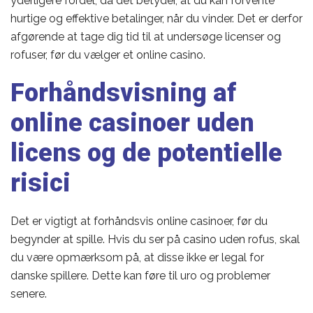
yderligere fordel, da det betyder, at du kan forvente
hurtige og effektive betalinger, når du vinder. Det er derfor
afgørende at tage dig tid til at undersøge licenser og
rofuser, før du vælger et online casino.
Forhåndsvisning af
online casinoer uden
licens og de potentielle
risici
Det er vigtigt at forhåndsvis online casinoer, før du
begynder at spille. Hvis du ser på casino uden rofus, skal
du være opmærksom på, at disse ikke er legal for
danske spillere. Dette kan føre til uro og problemer
senere.