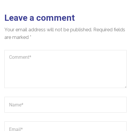
Leave a comment
Your email address will not be published.
Required fields
are marked
*