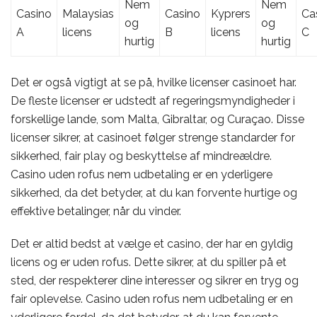
Nem
Nem
Casino
Malaysias
Casino
Kyprers
Ca
og
og
A
licens
B
licens
C
hurtig
hurtig
Det er også vigtigt at se på, hvilke licenser casinoet har.
De fleste licenser er udstedt af regeringsmyndigheder i
forskellige lande, som Malta, Gibraltar, og Curaçao. Disse
licenser sikrer, at casinoet følger strenge standarder for
sikkerhed, fair play og beskyttelse af mindreældre.
Casino uden rofus nem udbetaling er en yderligere
sikkerhed, da det betyder, at du kan forvente hurtige og
effektive betalinger, når du vinder.
Det er altid bedst at vælge et casino, der har en gyldig
licens og er uden rofus. Dette sikrer, at du spiller på et
sted, der respekterer dine interesser og sikrer en tryg og
fair oplevelse. Casino uden rofus nem udbetaling er en