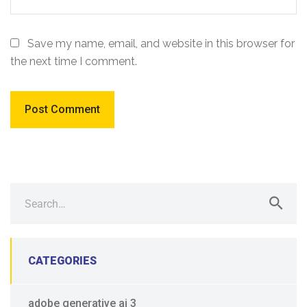
Save my name, email, and website in this browser for
the next time I comment.
Search
for:
CATEGORIES
adobe generative ai 3