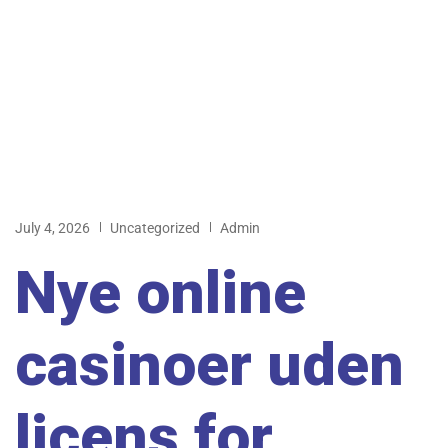
July 4, 2026
Uncategorized
Admin
Nye online
casinoer uden
licens for