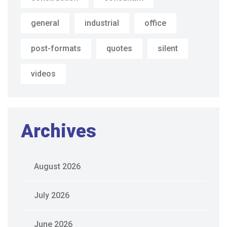
general
industrial
office
post-formats
quotes
silent
videos
Archives
August 2026
July 2026
June 2026