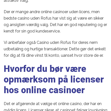
attraktiv valg.
Der er mange andre online casinoer uden licens, men
bedste casino uden Rofus har vist sig at være en sikker
og ansigten værdig valg. Det har en god reputering og er
kendt for sin god kundeservice.
Vi anbefaler også Casino uden Rofus for deres nem
udbetaling og hurtige transaktioner. Dette gør det enkelt
for dig at få dine vinst til konto, uanset hvor store de er.
Hvorfor du bør være
opmærksom på licenser
hos online casinoer
Det er afgørende at vælge et online casino, der har en
gyldig licens. Licenser sikrer, at casinoet følger lovgivning