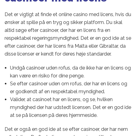
Det er vigtigt at finde et online casino med licens, hvis du
ønsker at spille på en tryg og sikker platform. Du skal
altid søge efter casinoer, der har en licens fra en
respektabel regeringsmyndighed. Det er en god ide at se
efter casinoer, der har licens fra Malta eller Gibraltar, da
disse licenser er kendt for deres høje standarder.
Undgå casinoer uden rofus, da de ikke har en licens og
kan være en risiko for dine penge.
Se efter casinoer uden om rofus, der har en licens og
er godkendt af en respektabel myndighed.
Valider, at casinoet har en licens, og se, hvilken
myndighed der har udstedt licensen. Det er en god ide
at se på licensen på deres hjemmeside.
Det er også en god ide at se efter casinoer, der har nem