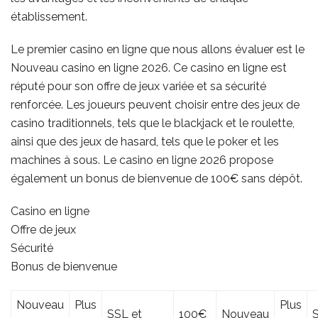
établissement.
Le premier casino en ligne que nous allons évaluer est le
Nouveau casino en ligne 2026. Ce casino en ligne est
réputé pour son offre de jeux variée et sa sécurité
renforcée. Les joueurs peuvent choisir entre des jeux de
casino traditionnels, tels que le blackjack et le roulette,
ainsi que des jeux de hasard, tels que le poker et les
machines à sous. Le casino en ligne 2026 propose
également un bonus de bienvenue de 100€ sans dépôt.
Casino en ligne
Offre de jeux
Sécurité
Bonus de bienvenue
Nouveau
Plus
Plus
SSL et
100€
Nouveau