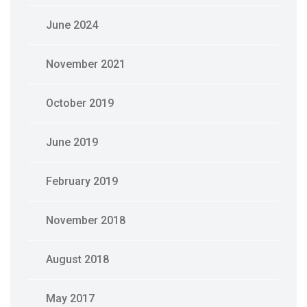
June 2024
November 2021
October 2019
June 2019
February 2019
November 2018
August 2018
May 2017