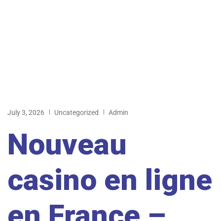
July 3, 2026
Uncategorized
Admin
Nouveau
casino en ligne
en France –