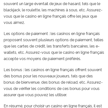
souvent un large éventail de jeux de hasard, tels que le
blackjack, le roulette, les machines à sous, etc. Assurez-
vous que le casino en ligne français offre les jeux que
vous aimez.
Les options de paiement : les casinos en ligne français
proposent souvent plusieurs options de paiement, telles
que les cartes de crédit, les transferts bancaires, les e-
wallets, etc. Assurez-vous que le casino en ligne français
accepte vos moyens de paiement préférés.
Les bonus : les casinos en ligne français offrent souvent
des bonus pour les nouveaux joueurs, tels que des
bonus de bienvenue, des bonus de reload, etc. Assurez-
vous de vérifier les conditions de ces bonus pour vous
assurer que vous pouvez les utiliser.
En résumé, pour choisir un casino en ligne français, il est