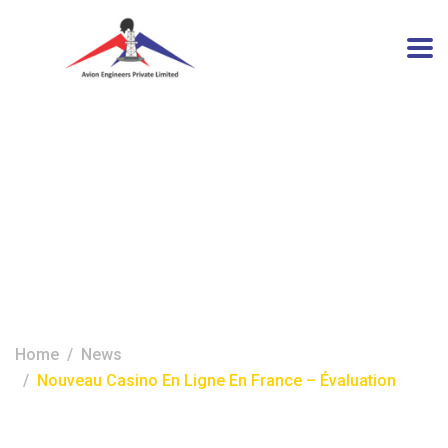
Nouveau casino en ligne
en France – évaluation
Home
News
Nouveau Casino En Ligne En France – Évaluation