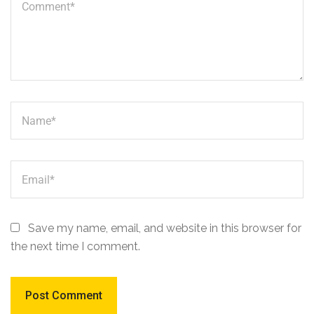
Save my name, email, and website in this browser for
the next time I comment.