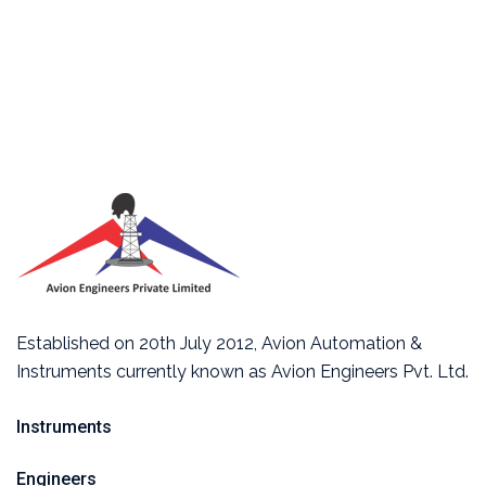
Established on 20th July 2012, Avion Automation &
Instruments currently known as Avion Engineers Pvt. Ltd.
Instruments
Engineers