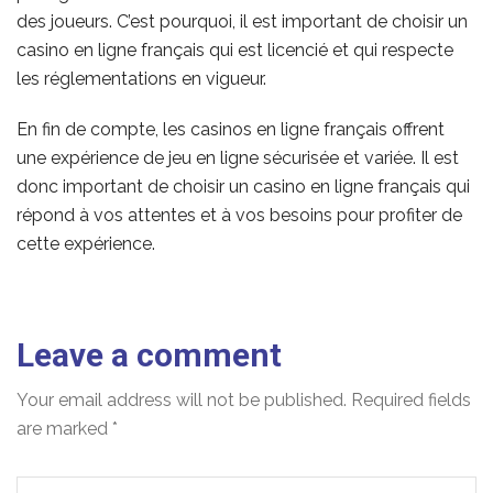
des joueurs. C’est pourquoi, il est important de choisir un
casino en ligne français qui est licencié et qui respecte
les réglementations en vigueur.
En fin de compte, les casinos en ligne français offrent
une expérience de jeu en ligne sécurisée et variée. Il est
donc important de choisir un casino en ligne français qui
répond à vos attentes et à vos besoins pour profiter de
cette expérience.
Leave a comment
Your email address will not be published.
Required fields
are marked
*