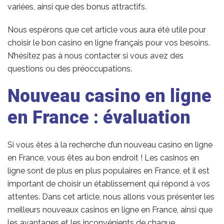
variées, ainsi que des bonus attractifs.
Nous espérons que cet article vous aura été utile pour
choisir le bon casino en ligne français pour vos besoins.
N’hésitez pas à nous contacter si vous avez des
questions ou des préoccupations.
Nouveau casino en ligne
en France : évaluation
Si vous êtes à la recherche d’un nouveau casino en ligne
en France, vous êtes au bon endroit ! Les casinos en
ligne sont de plus en plus populaires en France, et il est
important de choisir un établissement qui répond à vos
attentes. Dans cet article, nous allons vous présenter les
meilleurs nouveaux casinos en ligne en France, ainsi que
les avantages et les inconvénients de chaque