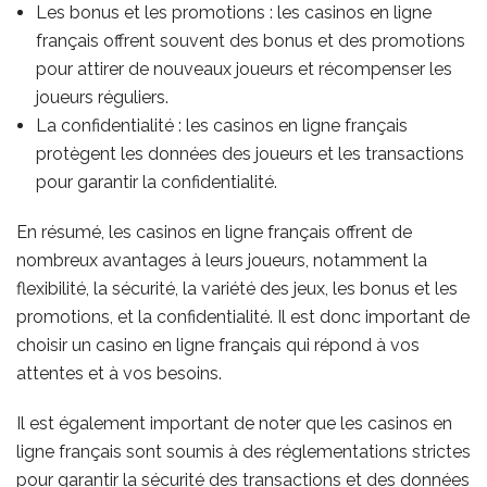
Les bonus et les promotions : les casinos en ligne
français offrent souvent des bonus et des promotions
pour attirer de nouveaux joueurs et récompenser les
joueurs réguliers.
La confidentialité : les casinos en ligne français
protègent les données des joueurs et les transactions
pour garantir la confidentialité.
En résumé, les casinos en ligne français offrent de
nombreux avantages à leurs joueurs, notamment la
flexibilité, la sécurité, la variété des jeux, les bonus et les
promotions, et la confidentialité. Il est donc important de
choisir un casino en ligne français qui répond à vos
attentes et à vos besoins.
Il est également important de noter que les casinos en
ligne français sont soumis à des réglementations strictes
pour garantir la sécurité des transactions et des données