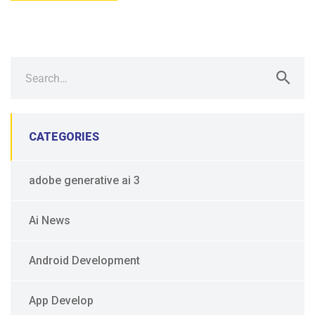
Search
for:
CATEGORIES
adobe generative ai 3
Ai News
Android Development
App Develop