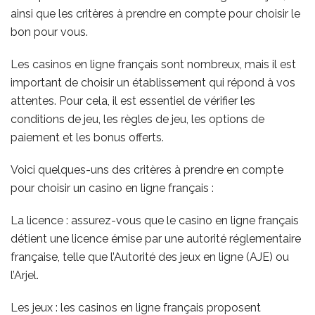
ainsi que les critères à prendre en compte pour choisir le
bon pour vous.
Les casinos en ligne français sont nombreux, mais il est
important de choisir un établissement qui répond à vos
attentes. Pour cela, il est essentiel de vérifier les
conditions de jeu, les règles de jeu, les options de
paiement et les bonus offerts.
Voici quelques-uns des critères à prendre en compte
pour choisir un casino en ligne français :
La licence : assurez-vous que le casino en ligne français
détient une licence émise par une autorité réglementaire
française, telle que l’Autorité des jeux en ligne (AJE) ou
l’Arjel.
Les jeux : les casinos en ligne français proposent