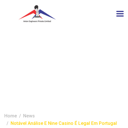
Notável análise e nine
casino é legal em
portugal para
apostadores experientes
em 2024
Home
News
Notável Análise E Nine Casino É Legal Em Portugal