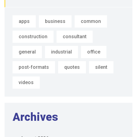
apps
business
common
construction
consultant
general
industrial
office
post-formats
quotes
silent
videos
Archives