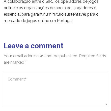
A colaboração entre o SIRJ, os operadores de jogos
online e as organizações de apoio aos jogadores é
essencial para garantir um futuro sustentável para o
mercado de jogos online em Portugal.
Leave a comment
Your email address will not be published.
Required fields
are marked
*