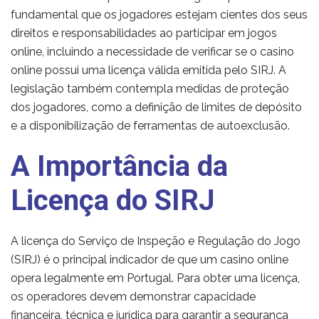
fundamental que os jogadores estejam cientes dos seus
direitos e responsabilidades ao participar em jogos
online, incluindo a necessidade de verificar se o casino
online possui uma licença válida emitida pelo SIRJ. A
legislação também contempla medidas de proteção
dos jogadores, como a definição de limites de depósito
e a disponibilização de ferramentas de autoexclusão.
A Importância da
Licença do SIRJ
A licença do Serviço de Inspeção e Regulação do Jogo
(SIRJ) é o principal indicador de que um casino online
opera legalmente em Portugal. Para obter uma licença,
os operadores devem demonstrar capacidade
financeira, técnica e jurídica para garantir a segurança