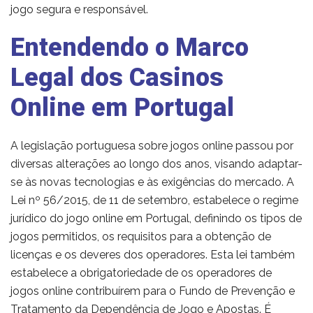
jogo segura e responsável.
Entendendo o Marco
Legal dos Casinos
Online em Portugal
A legislação portuguesa sobre jogos online passou por
diversas alterações ao longo dos anos, visando adaptar-
se às novas tecnologias e às exigências do mercado. A
Lei nº 56/2015, de 11 de setembro, estabelece o regime
jurídico do jogo online em Portugal, definindo os tipos de
jogos permitidos, os requisitos para a obtenção de
licenças e os deveres dos operadores. Esta lei também
estabelece a obrigatoriedade de os operadores de
jogos online contribuírem para o Fundo de Prevenção e
Tratamento da Dependência de Jogo e Apostas. É