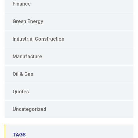
Finance
Green Energy
Industrial Construction
Manufacture
Oil & Gas
Quotes
Uncategorized
TAGS