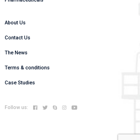
About Us
Contact Us
The News
Terms & conditions
Case Studies
Follow us: