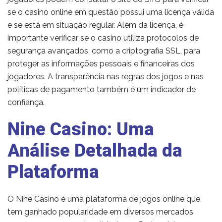
se o casino online em questão possui uma licença válida
e se está em situação regular. Além da licença, é
importante verificar se o casino utiliza protocolos de
segurança avançados, como a criptografia SSL, para
proteger as informações pessoais e financeiras dos
jogadores. A transparência nas regras dos jogos e nas
políticas de pagamento também é um indicador de
confiança.
Nine Casino: Uma
Análise Detalhada da
Plataforma
O Nine Casino é uma plataforma de jogos online que
tem ganhado popularidade em diversos mercados