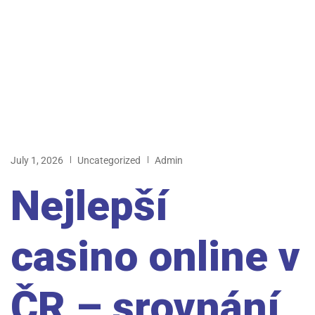
July 1, 2026
Uncategorized
Admin
Nejlepší
casino online v
ČR – srovnání