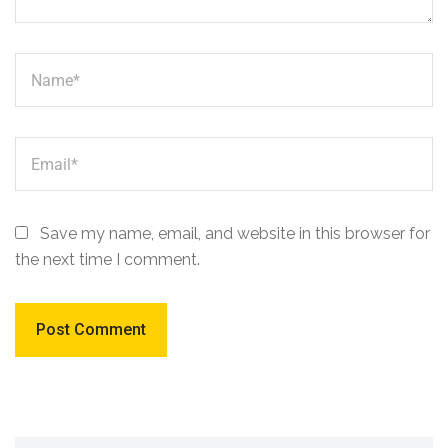
Save my name, email, and website in this browser for
the next time I comment.