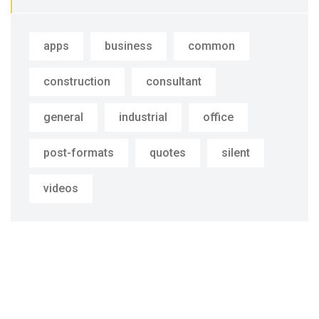
apps
business
common
construction
consultant
general
industrial
office
post-formats
quotes
silent
videos