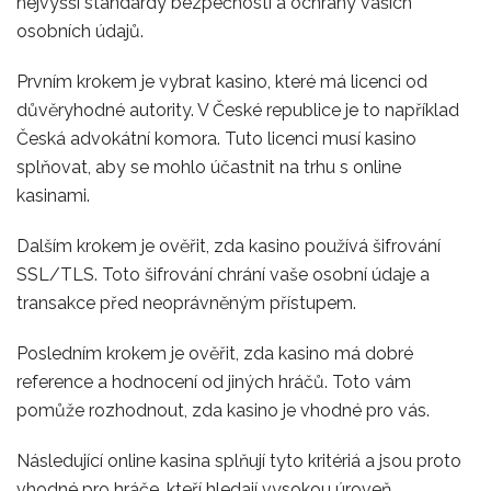
nejvyšší standardy bezpečnosti a ochrany vašich
osobních údajů.
Prvním krokem je vybrat kasino, které má licenci od
důvěryhodné autority. V České republice je to například
Česká advokátní komora. Tuto licenci musí kasino
splňovat, aby se mohlo účastnit na trhu s online
kasinami.
Dalším krokem je ověřit, zda kasino používá šifrování
SSL/TLS. Toto šifrování chrání vaše osobní údaje a
transakce před neoprávněným přístupem.
Posledním krokem je ověřit, zda kasino má dobré
reference a hodnocení od jiných hráčů. Toto vám
pomůže rozhodnout, zda kasino je vhodné pro vás.
Následující online kasina splňují tyto kritériá a jsou proto
vhodné pro hráče, kteří hledají vysokou úroveň