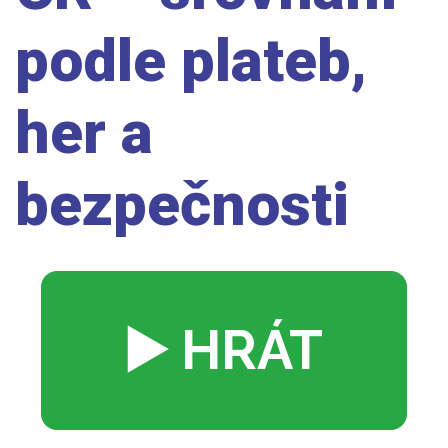
podle plateb,
her a
bezpečnosti
▶️ HRÁT