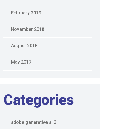
February 2019
November 2018
August 2018
May 2017
Categories
adobe generative ai 3