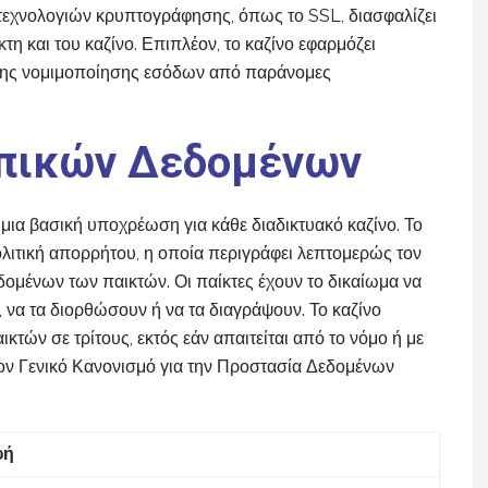
εχνολογιών κρυπτογράφησης, όπως το SSL, διασφαλίζει
η και του καζίνο. Επιπλέον, το καζίνο εφαρμόζει
 της νομιμοποίησης εσόδων από παράνομες
πικών Δεδομένων
ια βασική υποχρέωση για κάθε διαδικτυακό καζίνο. Το
ιτική απορρήτου, η οποία περιγράφει λεπτομερώς τον
ομένων των παικτών. Οι παίκτες έχουν το δικαίωμα να
να τα διορθώσουν ή να τα διαγράψουν. Το καζίνο
κτών σε τρίτους, εκτός εάν απαιτείται από το νόμο ή με
ον Γενικό Κανονισμό για την Προστασία Δεδομένων
φή