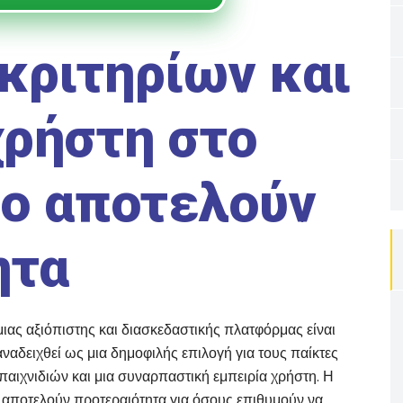
κριτηρίων και
χρήστη στο
no αποτελούν
ητα
μιας αξιόπιστης και διασκεδαστικής πλατφόρμας είναι
αναδειχθεί ως μια δημοφιλής επιλογή για τους παίκτες
αιχνιδιών και μια συναρπαστική εμπειρία χρήστη. Η
η αποτελούν προτεραιότητα για όσους επιθυμούν να