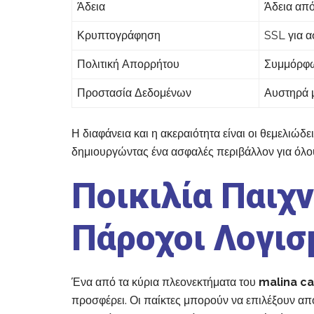
Άδεια
Άδεια απ
Κρυπτογράφηση
SSL για 
Πολιτική Απορρήτου
Συμμόρφω
Προστασία Δεδομένων
Αυστηρά μ
Η διαφάνεια και η ακεραιότητα είναι οι θεμελιώδε
δημιουργώντας ένα ασφαλές περιβάλλον για όλου
Ποικιλία Παιχν
Πάροχοι Λογισ
Ένα από τα κύρια πλεονεκτήματα του
malina ca
προσφέρει. Οι παίκτες μπορούν να επιλέξουν απ