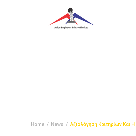
Αξιολόγηση κρ
στο Malina ca
Home
News
Αξιολόγηση Κριτηρίων Και Η