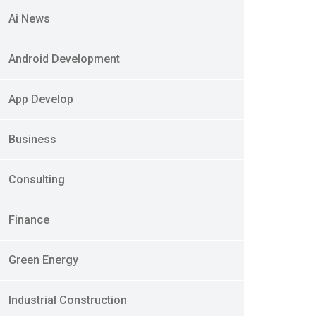
Ai News
Android Development
App Develop
Business
Consulting
Finance
Green Energy
Industrial Construction