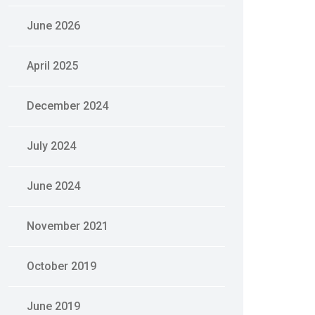
June 2026
April 2025
December 2024
July 2024
June 2024
November 2021
October 2019
June 2019