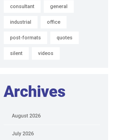
consultant
general
industrial
office
post-formats
quotes
silent
videos
Archives
August 2026
July 2026