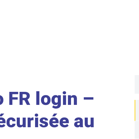
S
fo
 FR login –
écurisée au