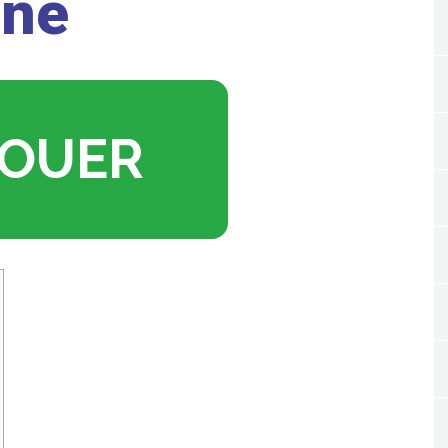
gne
 JOUER