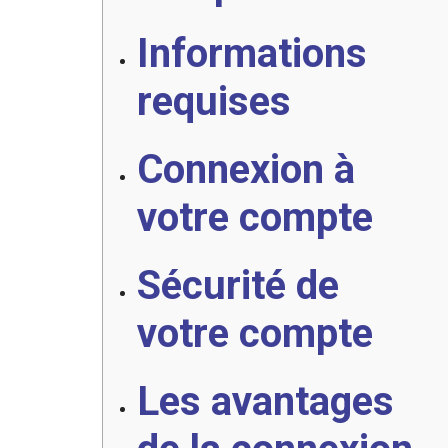
Informations
requises
Connexion à
votre compte
Sécurité de
votre compte
Les avantages