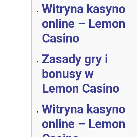
Witryna
kasyno
online – Lemon
Casino
Zasady
gry i
bonusy w
Lemon Casino
Witryna kasyno
online – Lemon