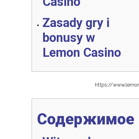
Casino
Zasady gry i
bonusy w
Lemon Casino
https://www.lemon
Содержимое