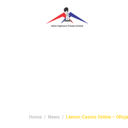
Lemon Casino On
fs)
Home
News
Lemon Casino Online – Oficja