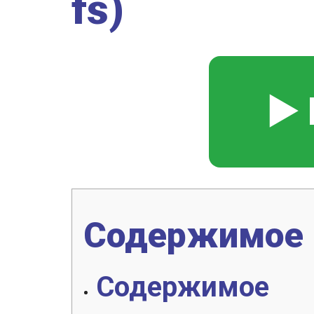
fs)
▶️
Содержимое
Содержимое