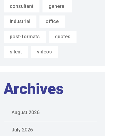
consultant
general
industrial
office
post-formats
quotes
silent
videos
Archives
August 2026
July 2026