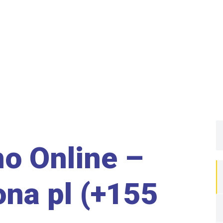
S
fo
o Online –
ona pl (+155