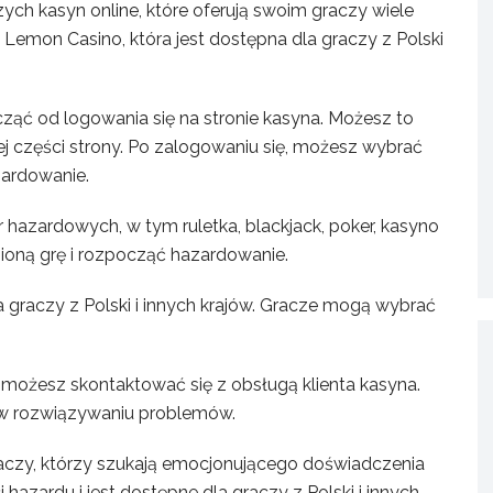
zych kasyn online, które oferują swoim graczy wiele
 Lemon Casino, która jest dostępna dla graczy z Polski
ząć od logowania się na stronie kasyna. Możesz to
rnej części strony. Po zalogowaniu się, możesz wybrać
zardowanie.
r hazardowych, w tym ruletka, blackjack, poker, kasyno
bioną grę i rozpocząć hazardowanie.
 graczy z Polski i innych krajów. Gracze mogą wybrać
o możesz skontaktować się z obsługą klienta kasyna.
 w rozwiązywaniu problemów.
raczy, którzy szukają emocjonującego doświadczenia
azardu i jest dostępne dla graczy z Polski i innych