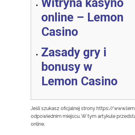
Witryna
kasyno
online – Lemon
Casino
Zasady
gry i
bonusy w
Lemon Casino
Jeśli szukasz oficjalnej strony https://www.lem
odpowiednim miejscu. W tym artykule przedst
online.