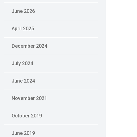
June 2026
April 2025
December 2024
July 2024
June 2024
November 2021
October 2019
June 2019