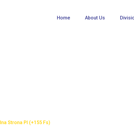
Home
About Us
Divisi
line – oficjalna st
lna Strona Pl (+155 Fs)