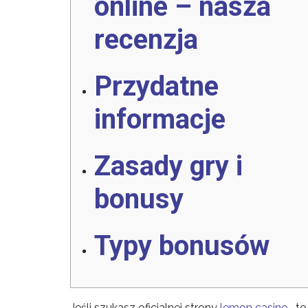
online – nasza
recenzja
Przydatne
informacje
Zasady gry i
bonusy
Typy bonusów
Jeśli szukasz oficjalnej strony
lemon casino
, t