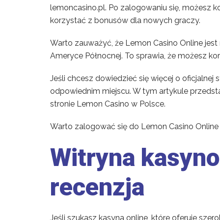
lemoncasino.pl. Po zalogowaniu się, możesz k
korzystać z bonusów dla nowych graczy.
Warto zauważyć, że Lemon Casino Online jest 
Ameryce Północnej. To sprawia, że możesz korz
Jeśli chcesz dowiedzieć się więcej o oficjalnej
odpowiednim miejscu. W tym artykule przedst
stronie Lemon Casino w Polsce.
Warto zalogować się do Lemon Casino Online 
Witryna kasyno
recenzja
Jeśli szukasz kasyna online, które oferuje szer