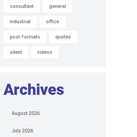
consultant
general
industrial
office
post-formats
quotes
silent
videos
Archives
August 2026
July 2026