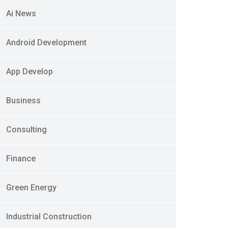
Ai News
Android Development
App Develop
Business
Consulting
Finance
Green Energy
Industrial Construction