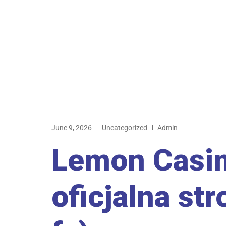
June 9, 2026
Uncategorized
Admin
Lemon Casin
oficjalna str