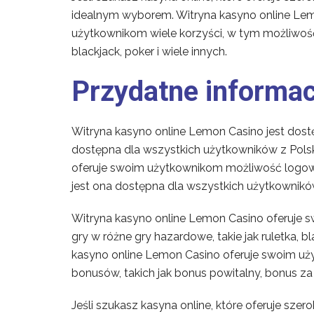
idealnym wyborem. Witryna kasyno online Lemon
użytkownikom wiele korzyści, w tym możliwość 
blackjack, poker i wiele innych.
Przydatne informac
Witryna kasyno online Lemon Casino jest dostę
dostępna dla wszystkich użytkowników z Pols
oferuje swoim użytkownikom możliwość logowa
jest ona dostępna dla wszystkich użytkowników
Witryna kasyno online Lemon Casino oferuje 
gry w różne gry hazardowe, takie jak ruletka, b
kasyno online Lemon Casino oferuje swoim uż
bonusów, takich jak bonus powitalny, bonus za 
Jeśli szukasz kasyna online, które oferuje szer