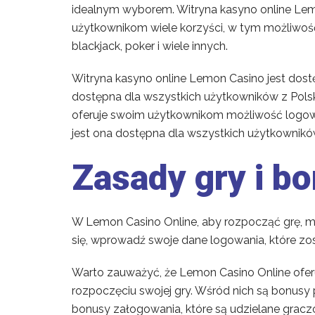
idealnym wyborem. Witryna kasyno online Lemon
użytkownikom wiele korzyści, w tym możliwość 
blackjack, poker i wiele innych.
Witryna kasyno online Lemon Casino jest dostę
dostępna dla wszystkich użytkowników z Pols
oferuje swoim użytkownikom możliwość logowa
jest ona dostępna dla wszystkich użytkowników
Zasady gry i b
W Lemon Casino Online, aby rozpocząć grę, m
się, wprowadź swoje dane logowania, które zo
Warto zauważyć, że Lemon Casino Online ofer
rozpoczęciu swojej gry. Wśród nich są bonusy 
bonusy załogowania, które są udzielane graczo