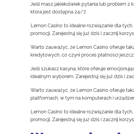
Jeśli masz jakiekolwiek pytania lub problem z
która jest dostępna 24/7.
Lemon Casino to idealne rozwiązanie dla tych,
promocji. Zarejestruj się już dziś i zacznij korzy
Warto zauważyć, że Lemon Casino oferuje tak
kredytowych, co czyni proces płatności jeszc
Jeśli szukasz kasyna, które oferuje emocjonują
idealnym wyborem. Zarejestruj się już dziś i zac
Warto zauważyć, że Lemon Casino oferuje takż
platformach, w tym na komputerach i urządze
Lemon Casino to idealne rozwiązanie dla tych,
promocji. Zarejestruj się już dziś i zacznij korzy