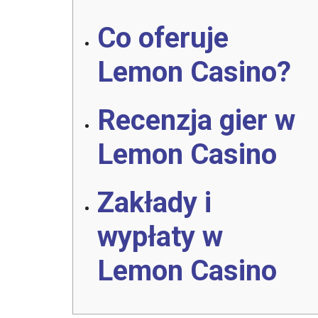
Co oferuje
Lemon Casino?
Recenzja gier w
Lemon Casino
Zakłady i
wypłaty w
Lemon Casino