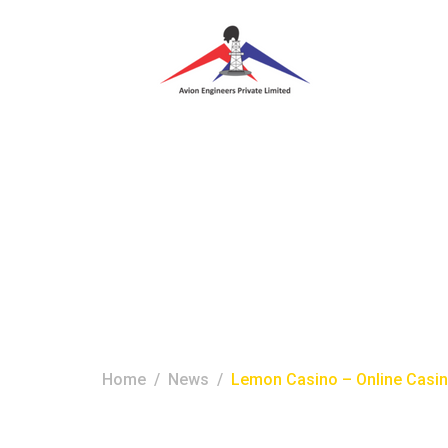
Lemon Casino –
Home
News
Lemon Casino – Online Casi