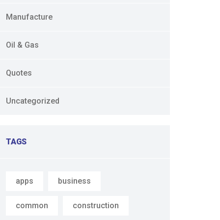
Manufacture
Oil & Gas
Quotes
Uncategorized
TAGS
apps
business
common
construction