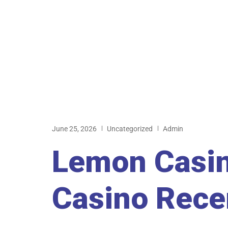
June 25, 2026
Uncategorized
Admin
Lemon Casin
Casino Rece