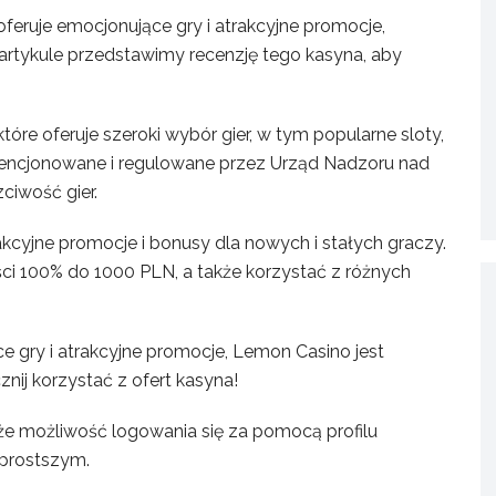
 oferuje emocjonujące gry i atrakcyjne promocje,
rtykule przedstawimy recenzję tego kasyna, aby
które oferuje szeroki wybór gier, w tym popularne sloty,
t licencjonowane i regulowane przez Urząd Nadzoru nad
ciwość gier.
kcyjne promocje i bonusy dla nowych i stałych graczy.
i 100% do 1000 PLN, a także korzystać z różnych
ce gry i atrakcyjne promocje, Lemon Casino jest
znij korzystać z ofert kasyna!
że możliwość logowania się za pomocą profilu
 prostszym.