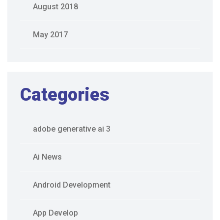
August 2018
May 2017
Categories
adobe generative ai 3
Ai News
Android Development
App Develop