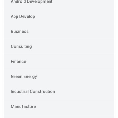
Android Development
App Develop
Business
Consulting
Finance
Green Energy
Industrial Construction
Manufacture