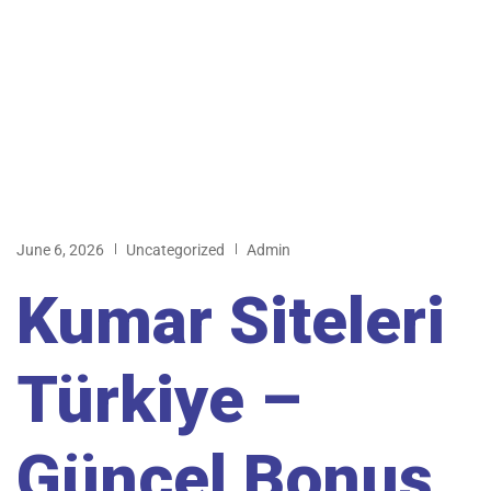
June 6, 2026
Uncategorized
Admin
Kumar Siteleri
Türkiye –
Güncel Bonus