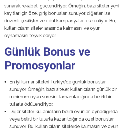
sunarak rekabeti güçlendiriyor. Örneğin, bazı siteler yeni
kayıtlar için özel giriş bonusları sunuyor, diğerleri ise
düzenli çekilişler ve ödül kampanyaları düzenliyor. Bu,
kullanıcıların siteler arasında kalmasını ve oyun
oynamasını teşvik ediyor.
Günlük Bonus ve
Promosyonlar
En iyi kumar siteleri Türkiye’de günlük bonuslar
sunuyor. Örneğin, bazı siteler, kullanıcıların günlük bir
minimum oyun süresini tamamladığında belirli bir
tutarla ödüllendiriyor.
Diğer siteler, kullanıcıların belirli oyunları oynadığında
veya belirli bir tutarla kazanıldığında özel bonuslar
sunuyor. Bu, kullanıcıların sitelerde kalmasını ve oyun