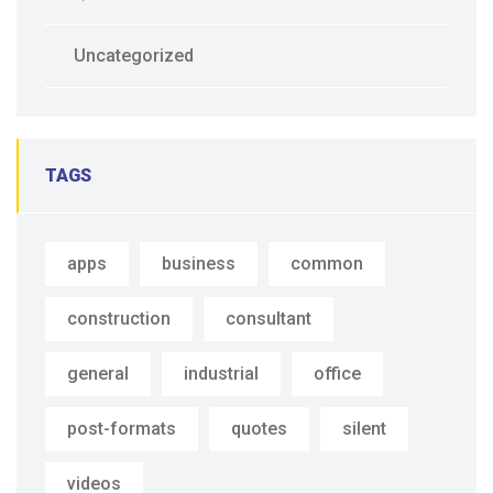
Uncategorized
TAGS
apps
business
common
construction
consultant
general
industrial
office
post-formats
quotes
silent
videos