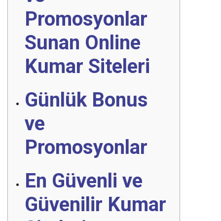
Promosyonlar
Sunan Online
Kumar Siteleri
Günlük Bonus
ve
Promosyonlar
En Güvenli ve
Güvenilir Kumar