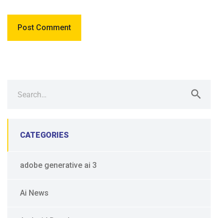
Search
for:
CATEGORIES
adobe generative ai 3
Ai News