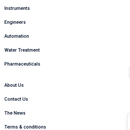
Instruments
Engineers
Automation
Water Treatment
Pharmaceuticals
About Us
Contact Us
The News
Terms & conditions