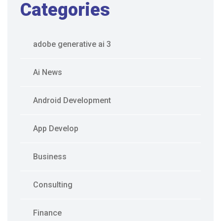
Categories
adobe generative ai 3
Ai News
Android Development
App Develop
Business
Consulting
Finance