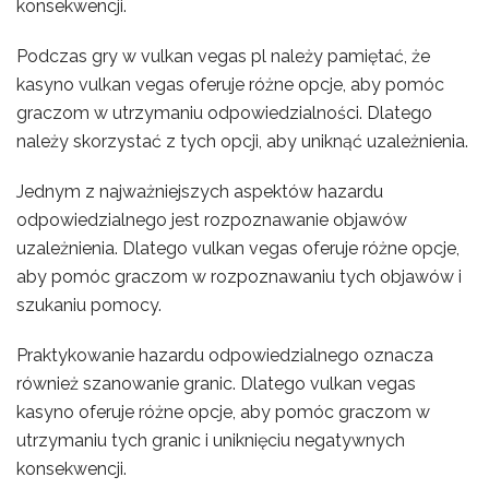
konsekwencji.
Podczas gry w vulkan vegas pl należy pamiętać, że
kasyno vulkan vegas oferuje różne opcje, aby pomóc
graczom w utrzymaniu odpowiedzialności. Dlatego
należy skorzystać z tych opcji, aby uniknąć uzależnienia.
Jednym z najważniejszych aspektów hazardu
odpowiedzialnego jest rozpoznawanie objawów
uzależnienia. Dlatego vulkan vegas oferuje różne opcje,
aby pomóc graczom w rozpoznawaniu tych objawów i
szukaniu pomocy.
Praktykowanie hazardu odpowiedzialnego oznacza
również szanowanie granic. Dlatego vulkan vegas
kasyno oferuje różne opcje, aby pomóc graczom w
utrzymaniu tych granic i uniknięciu negatywnych
konsekwencji.