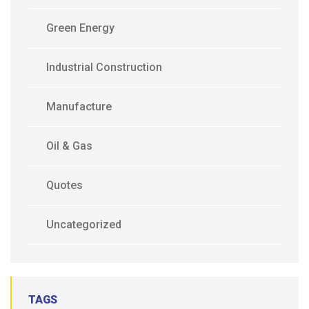
Green Energy
Industrial Construction
Manufacture
Oil & Gas
Quotes
Uncategorized
TAGS