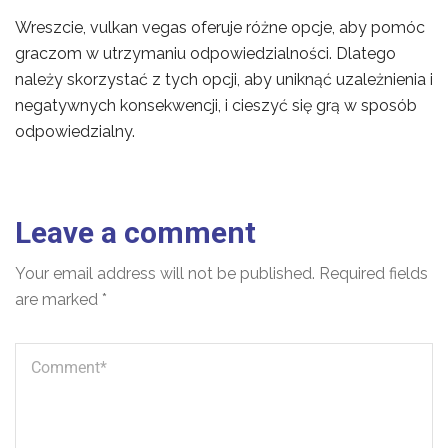
Wreszcie, vulkan vegas oferuje różne opcje, aby pomóc
graczom w utrzymaniu odpowiedzialności. Dlatego
należy skorzystać z tych opcji, aby uniknąć uzależnienia i
negatywnych konsekwencji, i cieszyć się grą w sposób
odpowiedzialny.
Leave a comment
Your email address will not be published.
Required fields
are marked
*