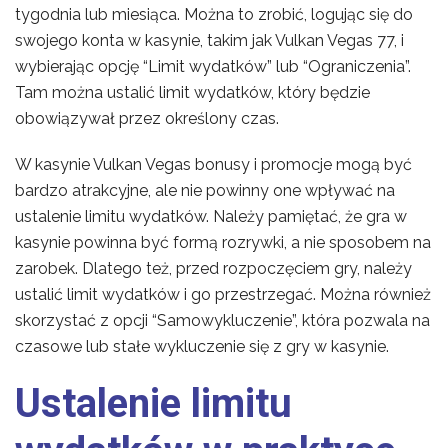
tygodnia lub miesiąca. Można to zrobić, logując się do
swojego konta w kasynie, takim jak Vulkan Vegas 77, i
wybierając opcję “Limit wydatków” lub “Ograniczenia”.
Tam można ustalić limit wydatków, który będzie
obowiązywał przez określony czas.
W kasynie Vulkan Vegas bonusy i promocje mogą być
bardzo atrakcyjne, ale nie powinny one wpływać na
ustalenie limitu wydatków. Należy pamiętać, że gra w
kasynie powinna być formą rozrywki, a nie sposobem na
zarobek. Dlatego też, przed rozpoczęciem gry, należy
ustalić limit wydatków i go przestrzegać. Można również
skorzystać z opcji “Samowykluczenie”, która pozwala na
czasowe lub stałe wykluczenie się z gry w kasynie.
Ustalenie limitu