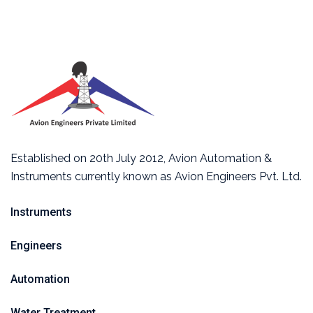
Established on 20th July 2012, Avion Automation &
Instruments currently known as Avion Engineers Pvt. Ltd.
Instruments
Engineers
Automation
Water Treatment