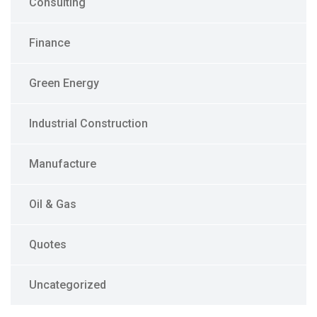
Consulting
Finance
Green Energy
Industrial Construction
Manufacture
Oil & Gas
Quotes
Uncategorized