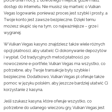
porze dnia i nocy, z dowolnego miejsca, gdzie masz
dostęp do internetu. Nie musisz się martwić o Vulkan
Vegas logowanie, ponieważ proces jest szybki i prosty, a
Twoje konto jest zawsze bezpieczne. Dzięki temu
możesz skupić się na tym, co najważniejsze – grze i
wygranej.
W Vulkan Vegas kasyno znajdziesz także wiele różnych
opcji płatności, aby ułatwić Ci dokonywanie depozytów
i wypłat. Od tradycyjnych metod płatności, po
nowoczesne e-portfele, Vulkan Vegas ma wszystko, co
potrzebne, aby Twoje transakcje były szybkie i
bezpieczne. Dodatkowo, Vulkan Vegas pl oferuje także
pomoc w języku polskim, aby jeszcze bardziej ułatwić Ci
korzystanie z kasyna.
Jeśli szukasz kasyna, które oferuje wszystko, co
potrzebne do udanego wieczoru gry, Vulkan Vegas jest