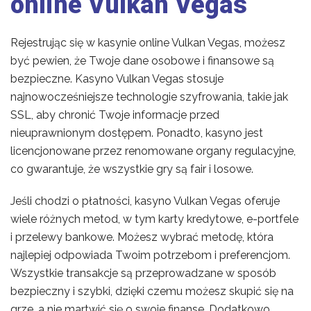
online Vulkan Vegas
Rejestrując się w kasynie online Vulkan Vegas, możesz
być pewien, że Twoje dane osobowe i finansowe są
bezpieczne. Kasyno Vulkan Vegas stosuje
najnowocześniejsze technologie szyfrowania, takie jak
SSL, aby chronić Twoje informacje przed
nieuprawnionym dostępem. Ponadto, kasyno jest
licencjonowane przez renomowane organy regulacyjne,
co gwarantuje, że wszystkie gry są fair i losowe.
Jeśli chodzi o płatności, kasyno Vulkan Vegas oferuje
wiele różnych metod, w tym karty kredytowe, e-portfele
i przelewy bankowe. Możesz wybrać metodę, która
najlepiej odpowiada Twoim potrzebom i preferencjom.
Wszystkie transakcje są przeprowadzane w sposób
bezpieczny i szybki, dzięki czemu możesz skupić się na
grze, a nie martwić się o swoje finanse. Dodatkowo,