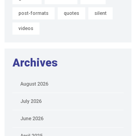
post-formats
quotes
silent
videos
Archives
August 2026
July 2026
June 2026
April 2025