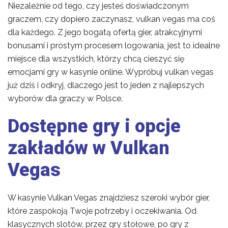
Niezależnie od tego, czy jesteś doświadczonym
graczem, czy dopiero zaczynasz, vulkan vegas ma coś
dla każdego. Z jego bogatą ofertą gier, atrakcyjnymi
bonusami i prostym procesem logowania, jest to idealne
miejsce dla wszystkich, którzy chcą cieszyć się
emocjami gry w kasynie online. Wypróbuj vulkan vegas
już dziś i odkryj, dlaczego jest to jeden z najlepszych
wyborów dla graczy w Polsce.
Dostępne gry i opcje
zakładów w Vulkan
Vegas
W kasynie Vulkan Vegas znajdziesz szeroki wybór gier,
które zaspokoją Twoje potrzeby i oczekiwania. Od
klasycznych slotów, przez gry stołowe, po gry z