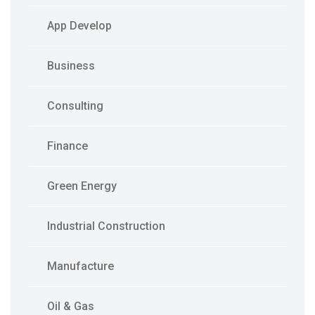
App Develop
Business
Consulting
Finance
Green Energy
Industrial Construction
Manufacture
Oil & Gas