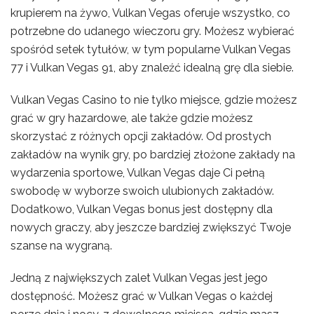
krupierem na żywo, Vulkan Vegas oferuje wszystko, co
potrzebne do udanego wieczoru gry. Możesz wybierać
spośród setek tytułów, w tym popularne Vulkan Vegas
77 i Vulkan Vegas 91, aby znaleźć idealną grę dla siebie.
Vulkan Vegas Casino to nie tylko miejsce, gdzie możesz
grać w gry hazardowe, ale także gdzie możesz
skorzystać z różnych opcji zakładów. Od prostych
zakładów na wynik gry, po bardziej złożone zakłady na
wydarzenia sportowe, Vulkan Vegas daje Ci pełną
swobodę w wyborze swoich ulubionych zakładów.
Dodatkowo, Vulkan Vegas bonus jest dostępny dla
nowych graczy, aby jeszcze bardziej zwiększyć Twoje
szanse na wygraną.
Jedną z największych zalet Vulkan Vegas jest jego
dostępność. Możesz grać w Vulkan Vegas o każdej