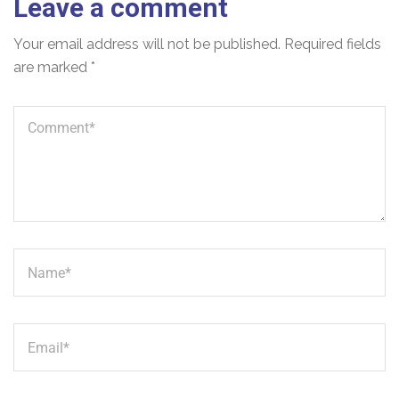
Leave a comment
Your email address will not be published.
Required fields
are marked
*