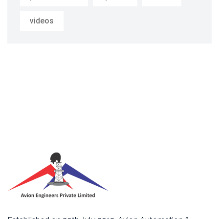
videos