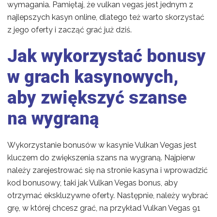
wymagania. Pamiętaj, że vulkan vegas jest jednym z
najlepszych kasyn online, dlatego też warto skorzystać
z jego oferty i zacząć grać już dziś.
Jak wykorzystać bonusy
w grach kasynowych,
aby zwiększyć szanse
na wygraną
Wykorzystanie bonusów w kasynie Vulkan Vegas jest
kluczem do zwiększenia szans na wygraną. Najpierw
należy zarejestrować się na stronie kasyna i wprowadzić
kod bonusowy, taki jak Vulkan Vegas bonus, aby
otrzymać ekskluzywne oferty. Następnie, należy wybrać
grę, w której chcesz grać, na przykład Vulkan Vegas 91