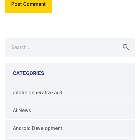
Search
for:
CATEGORIES
adobe generative ai 3
Ai News
Android Development