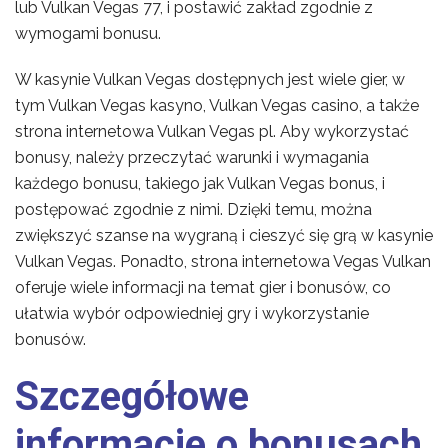
lub Vulkan Vegas 77, i postawić zakład zgodnie z
wymogami bonusu.
W kasynie Vulkan Vegas dostępnych jest wiele gier, w
tym Vulkan Vegas kasyno, Vulkan Vegas casino, a także
strona internetowa Vulkan Vegas pl. Aby wykorzystać
bonusy, należy przeczytać warunki i wymagania
każdego bonusu, takiego jak Vulkan Vegas bonus, i
postępować zgodnie z nimi. Dzięki temu, można
zwiększyć szanse na wygraną i cieszyć się grą w kasynie
Vulkan Vegas. Ponadto, strona internetowa Vegas Vulkan
oferuje wiele informacji na temat gier i bonusów, co
ułatwia wybór odpowiedniej gry i wykorzystanie
bonusów.
Szczegółowe
informacje o bonusach