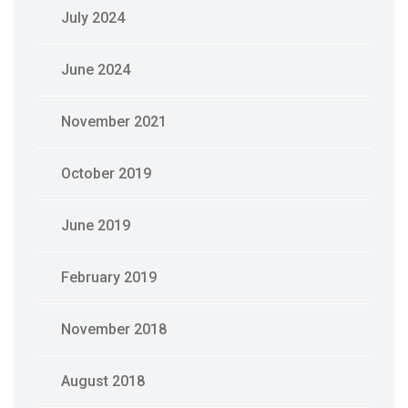
July 2024
June 2024
November 2021
October 2019
June 2019
February 2019
November 2018
August 2018