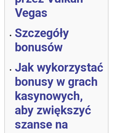
Vegas
Szczegóły
bonusów
Jak wykorzystać
bonusy w grach
kasynowych,
aby zwiększyć
szanse na