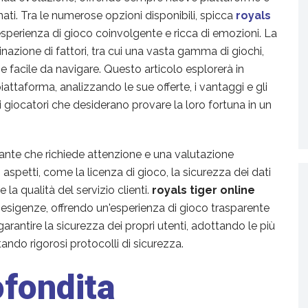
ati. Tra le numerose opzioni disponibili, spicca
royals
esperienza di gioco coinvolgente e ricca di emozioni. La
azione di fattori, tra cui una vasta gamma di giochi,
a e facile da navigare. Questo articolo esplorerà in
piattaforma, analizzando le sue offerte, i vantaggi e gli
giocatori che desiderano provare la loro fortuna in un
tante che richiede attenzione e una valutazione
aspetti, come la licenza di gioco, la sicurezza dei dati
 e la qualità del servizio clienti.
royals tiger online
 esigenze, offrendo un'esperienza di gioco trasparente
rantire la sicurezza dei propri utenti, adottando le più
ndo rigorosi protocolli di sicurezza.
ofondita