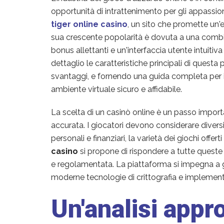
opportunità di intrattenimento per gli appassion
tiger online casino
, un sito che promette un'
sua crescente popolarità è dovuta a una combin
bonus allettanti e un'interfaccia utente intuitiv
dettaglio le caratteristiche principali di questa 
svantaggi, e fornendo una guida completa per i 
ambiente virtuale sicuro e affidabile.
La scelta di un casinò online è un passo impor
accurata. I giocatori devono considerare diversi 
personali e finanziari, la varietà dei giochi offerti
casino
si propone di rispondere a tutte queste
e regolamentata. La piattaforma si impegna a ga
moderne tecnologie di crittografia e implementa
Un'analisi appr