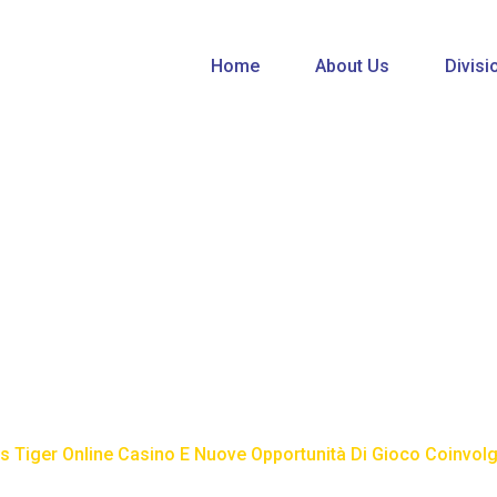
Home
About Us
Divisi
tro con royals tiger
tà di gioco coinvol
s Tiger Online Casino E Nuove Opportunità Di Gioco Coinvolg