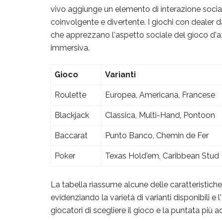
vivo aggiunge un elemento di interazione socia
coinvolgente e divertente. I giochi con dealer d
che apprezzano l'aspetto sociale del gioco d'a
immersiva.
Gioco
Varianti
Roulette
Europea, Americana, Francese
Blackjack
Classica, Multi-Hand, Pontoon
Baccarat
Punto Banco, Chemin de Fer
Poker
Texas Hold'em, Caribbean Stud
La tabella riassume alcune delle caratteristiche p
evidenziando la varietà di varianti disponibili e
giocatori di scegliere il gioco e la puntata più a