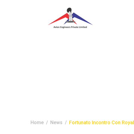
Fortunato incon
nuove opportuni
Home
News
Fortunato Incontro Con Royal