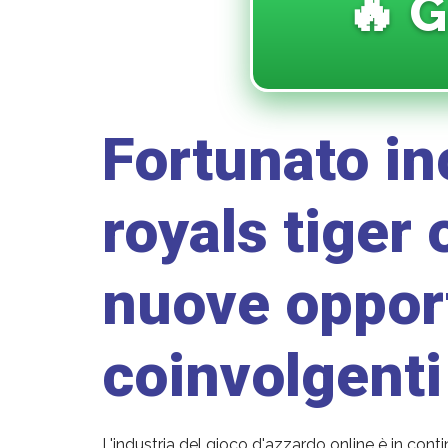
🔥 G
Fortunato in
royals tiger 
nuove opport
coinvolgenti
L'industria del gioco d'azzardo online è in co