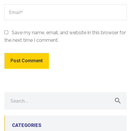
Save my name, email, and website in this browser for
the next time I comment.
Search
for:
CATEGORIES