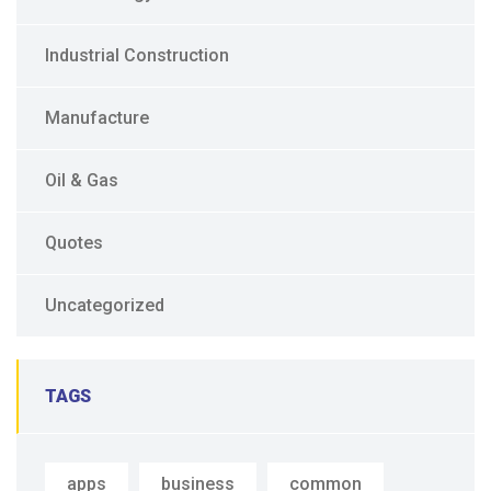
Industrial Construction
Manufacture
Oil & Gas
Quotes
Uncategorized
TAGS
apps
business
common