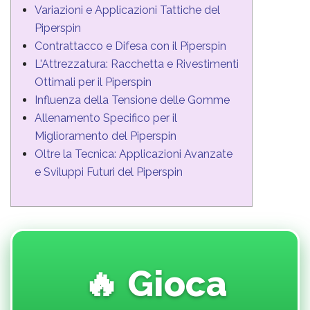
Variazioni e Applicazioni Tattiche del
Piperspin
Contrattacco e Difesa con il Piperspin
L'Attrezzatura: Racchetta e Rivestimenti
Ottimali per il Piperspin
Influenza della Tensione delle Gomme
Allenamento Specifico per il
Miglioramento del Piperspin
Oltre la Tecnica: Applicazioni Avanzate
e Sviluppi Futuri del Piperspin
🔥 Gioca