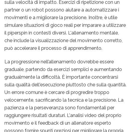
sulla velocità di impatto. Esercizi di ripetizione con un
partner o un robot possono aiutare a automatizzare i
movimenti e a migliorare la precisione. Inoltre, è utile
simulare situazioni di gioco reali per imparare a utilizzare
il piperspin in contesti diversi. L'allenamento mentale,
che include la visualizzazione del movimento corretto,
può accelerare il processo di apprendimento.
La progressione nell’allenamento dovrebbe essere
graduale, partendo da esercizi semplici e aumentando
gradualmente la difficoltà. È importante concentrarsi
sulla qualità dell'esecuzione piuttosto che sulla quantità.
Un errore comune è cercare di progredire troppo
velocemente, sacrificando la tecnica e la precisione. La
pazienza e la perseveranza sono fondamentali per
raggiungere risultati duraturi. L'analisi video del proprio
movimento e il feedback di un allenatore esperto
possono fornire spunti preziosi per migliorare la propria