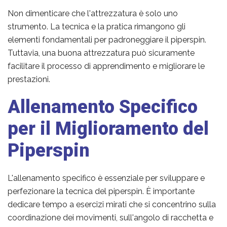
Non dimenticare che l'attrezzatura è solo uno
strumento. La tecnica e la pratica rimangono gli
elementi fondamentali per padroneggiare il piperspin.
Tuttavia, una buona attrezzatura può sicuramente
facilitare il processo di apprendimento e migliorare le
prestazioni.
Allenamento Specifico
per il Miglioramento del
Piperspin
L'allenamento specifico è essenziale per sviluppare e
perfezionare la tecnica del piperspin. È importante
dedicare tempo a esercizi mirati che si concentrino sulla
coordinazione dei movimenti, sull'angolo di racchetta e