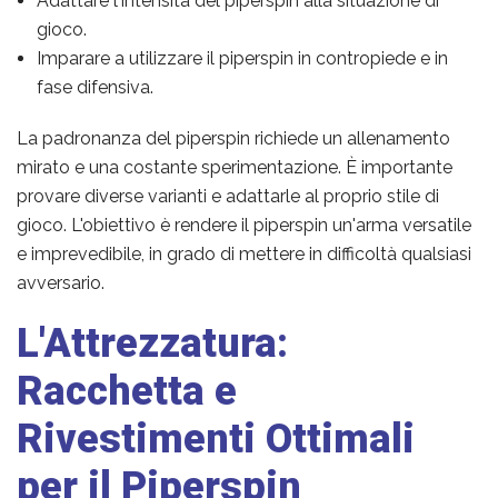
Adattare l'intensità del piperspin alla situazione di
gioco.
Imparare a utilizzare il piperspin in contropiede e in
fase difensiva.
La padronanza del piperspin richiede un allenamento
mirato e una costante sperimentazione. È importante
provare diverse varianti e adattarle al proprio stile di
gioco. L'obiettivo è rendere il piperspin un'arma versatile
e imprevedibile, in grado di mettere in difficoltà qualsiasi
avversario.
L'Attrezzatura:
Racchetta e
Rivestimenti Ottimali
per il Piperspin