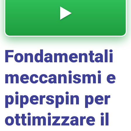
▶️
Fondamentali
meccanismi e
piperspin per
ottimizzare il