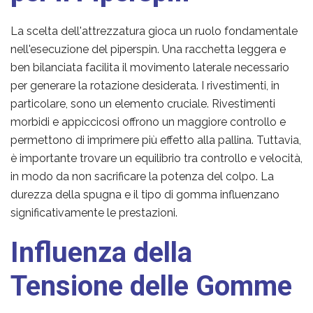
La scelta dell'attrezzatura gioca un ruolo fondamentale
nell'esecuzione del piperspin. Una racchetta leggera e
ben bilanciata facilita il movimento laterale necessario
per generare la rotazione desiderata. I rivestimenti, in
particolare, sono un elemento cruciale. Rivestimenti
morbidi e appiccicosi offrono un maggiore controllo e
permettono di imprimere più effetto alla pallina. Tuttavia,
è importante trovare un equilibrio tra controllo e velocità,
in modo da non sacrificare la potenza del colpo. La
durezza della spugna e il tipo di gomma influenzano
significativamente le prestazioni.
Influenza della
Tensione delle Gomme