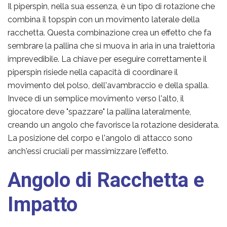
Il piperspin, nella sua essenza, è un tipo di rotazione che
combina il topspin con un movimento laterale della
racchetta. Questa combinazione crea un effetto che fa
sembrare la pallina che si muova in aria in una traiettoria
imprevedibile. La chiave per eseguire correttamente il
piperspin risiede nella capacità di coordinare il
movimento del polso, dell'avambraccio e della spalla.
Invece di un semplice movimento verso l'alto, il
giocatore deve "spazzare" la pallina lateralmente,
creando un angolo che favorisce la rotazione desiderata.
La posizione del corpo e l'angolo di attacco sono
anch'essi cruciali per massimizzare l'effetto.
Angolo di Racchetta e
Impatto