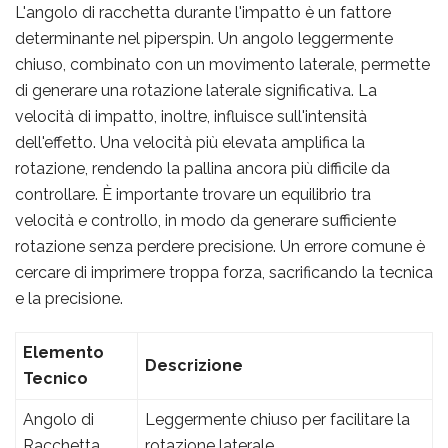
L'angolo di racchetta durante l'impatto è un fattore
determinante nel piperspin. Un angolo leggermente
chiuso, combinato con un movimento laterale, permette
di generare una rotazione laterale significativa. La
velocità di impatto, inoltre, influisce sull'intensità
dell'effetto. Una velocità più elevata amplifica la
rotazione, rendendo la pallina ancora più difficile da
controllare. È importante trovare un equilibrio tra
velocità e controllo, in modo da generare sufficiente
rotazione senza perdere precisione. Un errore comune è
cercare di imprimere troppa forza, sacrificando la tecnica
e la precisione.
Elemento
Descrizione
Tecnico
Angolo di
Leggermente chiuso per facilitare la
Racchetta
rotazione laterale.