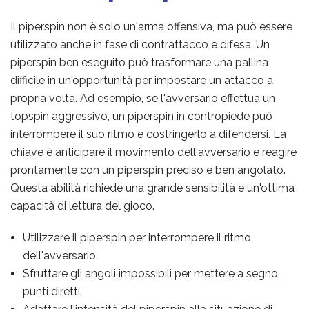
Il piperspin non è solo un'arma offensiva, ma può essere
utilizzato anche in fase di contrattacco e difesa. Un
piperspin ben eseguito può trasformare una pallina
difficile in un'opportunità per impostare un attacco a
propria volta. Ad esempio, se l'avversario effettua un
topspin aggressivo, un piperspin in contropiede può
interrompere il suo ritmo e costringerlo a difendersi. La
chiave è anticipare il movimento dell'avversario e reagire
prontamente con un piperspin preciso e ben angolato.
Questa abilità richiede una grande sensibilità e un'ottima
capacità di lettura del gioco.
Utilizzare il piperspin per interrompere il ritmo
dell'avversario.
Sfruttare gli angoli impossibili per mettere a segno
punti diretti.