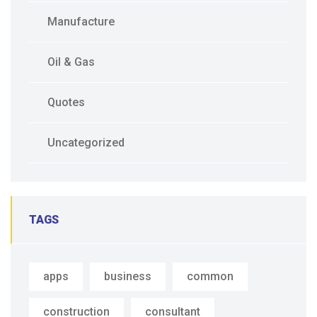
Manufacture
Oil & Gas
Quotes
Uncategorized
TAGS
apps
business
common
construction
consultant