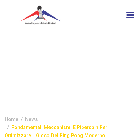
Fondamentali
meccanismi e piperspin
per ottimizzare il gioco
del ping pong moderno
Home
News
Fondamentali Meccanismi E Piperspin Per
Ottimizzare Il Gioco Del Ping Pong Moderno