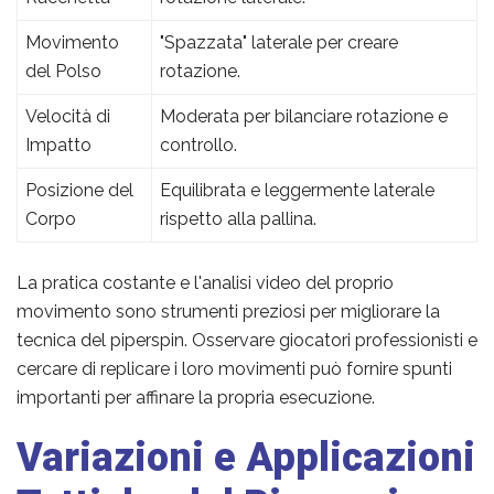
Movimento
"Spazzata" laterale per creare
del Polso
rotazione.
Velocità di
Moderata per bilanciare rotazione e
Impatto
controllo.
Posizione del
Equilibrata e leggermente laterale
Corpo
rispetto alla pallina.
La pratica costante e l'analisi video del proprio
movimento sono strumenti preziosi per migliorare la
tecnica del piperspin. Osservare giocatori professionisti e
cercare di replicare i loro movimenti può fornire spunti
importanti per affinare la propria esecuzione.
Variazioni e Applicazioni