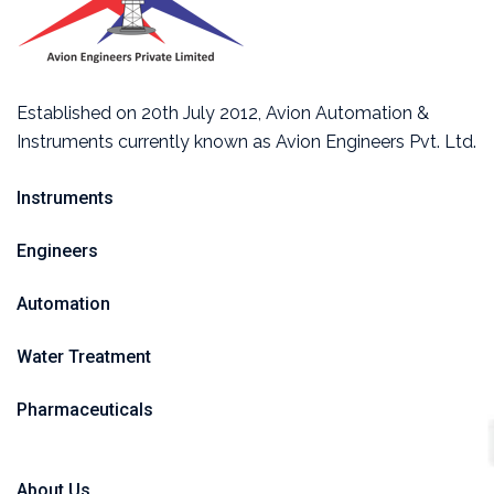
Established on 20th July 2012, Avion Automation &
Instruments currently known as Avion Engineers Pvt. Ltd.
Instruments
Engineers
Automation
Water Treatment
Pharmaceuticals
About Us