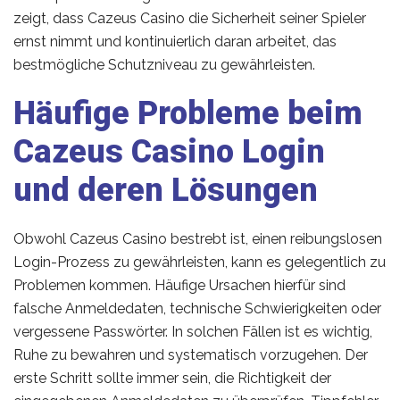
zeigt, dass Cazeus Casino die Sicherheit seiner Spieler
ernst nimmt und kontinuierlich daran arbeitet, das
bestmögliche Schutzniveau zu gewährleisten.
Häufige Probleme beim
Cazeus Casino Login
und deren Lösungen
Obwohl Cazeus Casino bestrebt ist, einen reibungslosen
Login-Prozess zu gewährleisten, kann es gelegentlich zu
Problemen kommen. Häufige Ursachen hierfür sind
falsche Anmeldedaten, technische Schwierigkeiten oder
vergessene Passwörter. In solchen Fällen ist es wichtig,
Ruhe zu bewahren und systematisch vorzugehen. Der
erste Schritt sollte immer sein, die Richtigkeit der