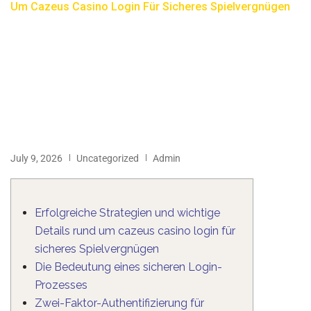
Um Cazeus Casino Login Für Sicheres Spielvergnügen
July 9, 2026
Uncategorized
Admin
Erfolgreiche Strategien und wichtige
Details rund um cazeus casino login für
sicheres Spielvergnügen
Die Bedeutung eines sicheren Login-
Prozesses
Zwei-Faktor-Authentifizierung für