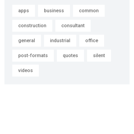
apps
business
common
construction
consultant
general
industrial
office
post-formats
quotes
silent
videos