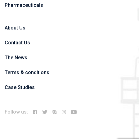
Pharmaceuticals
About Us
Contact Us
The News
Terms & conditions
Case Studies
Follow us: