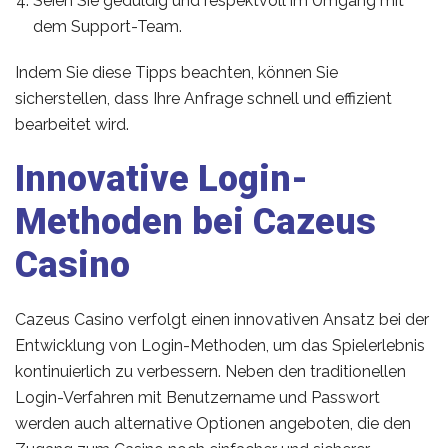
Seien Sie geduldig und respektvoll im Umgang mit
dem Support-Team.
Indem Sie diese Tipps beachten, können Sie
sicherstellen, dass Ihre Anfrage schnell und effizient
bearbeitet wird.
Innovative Login-
Methoden bei Cazeus
Casino
Cazeus Casino verfolgt einen innovativen Ansatz bei der
Entwicklung von Login-Methoden, um das Spielerlebnis
kontinuierlich zu verbessern. Neben den traditionellen
Login-Verfahren mit Benutzername und Passwort
werden auch alternative Optionen angeboten, die den