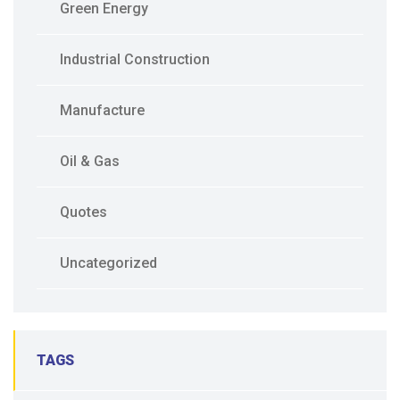
Green Energy
Industrial Construction
Manufacture
Oil & Gas
Quotes
Uncategorized
TAGS