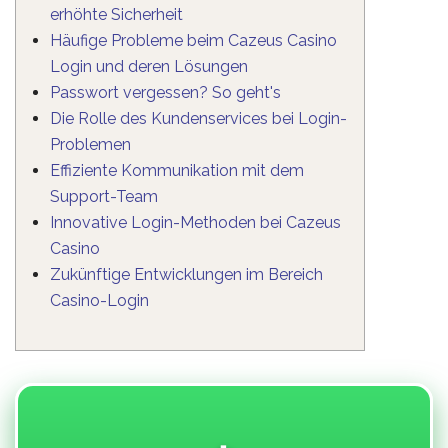
erhöhte Sicherheit
Häufige Probleme beim Cazeus Casino
Login und deren Lösungen
Passwort vergessen? So geht's
Die Rolle des Kundenservices bei Login-
Problemen
Effiziente Kommunikation mit dem
Support-Team
Innovative Login-Methoden bei Cazeus
Casino
Zukünftige Entwicklungen im Bereich
Casino-Login