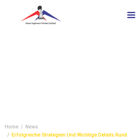
Erfolgreiche Strategien
und wichtige Details
rund um cazeus casino
login für sicheres
Spielvergnügen
Home
News
Erfolgreiche Strategien Und Wichtige Details Rund