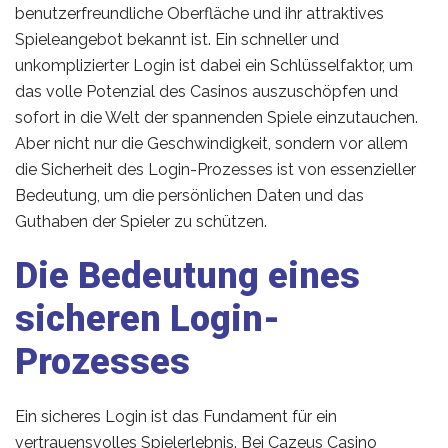
benutzerfreundliche Oberfläche und ihr attraktives
Spieleangebot bekannt ist. Ein schneller und
unkomplizierter Login ist dabei ein Schlüsselfaktor, um
das volle Potenzial des Casinos auszuschöpfen und
sofort in die Welt der spannenden Spiele einzutauchen.
Aber nicht nur die Geschwindigkeit, sondern vor allem
die Sicherheit des Login-Prozesses ist von essenzieller
Bedeutung, um die persönlichen Daten und das
Guthaben der Spieler zu schützen.
Die Bedeutung eines
sicheren Login-
Prozesses
Ein sicheres Login ist das Fundament für ein
vertrauensvolles Spielerlebnis. Bei Cazeus Casino