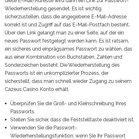
diese E-Mail-Adresse wird dann ein Link zur Passwort-
Wiederherstellung gesendet. Es ist wichtig
sicherzustellen, dass die angegebene E-Mail-Adresse
korrekt ist und Zugriff auf das E-Mail-Postfach besteht.
Über den Link gelangt man zu einer Seite, auf der ein
neues Passwort festgelegt werden kann. Es ist ratsam,
ein sicheres und einprägsames Passwort zu wählen, das
aus einer Kombination von Buchstaben, Zahlen und
Sonderzeichen besteht. Die Wiederherstellung des
Passworts ist ein unkomplizierter Prozess, der
sicherstellt, dass man schnell wieder Zugang zu seinem
Cazeus Casino Konto erhält.
Überprüfen Sie die Groß- und Kleinschreibung Ihres
Passworts.
Stellen Sie sicher, dass die Feststelltaste deaktiviert ist.
Verwenden Sie die Passwort-
Wiederherstellungsfunktion, wenn Sie Ihr Passwort