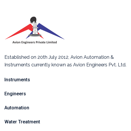
Established on 20th July 2012, Avion Automation &
Instruments currently known as Avion Engineers Pvt. Ltd.
Instruments
Engineers
Automation
Water Treatment