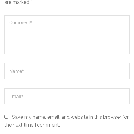
are marked
*
Save my name, email, and website in this browser for
the next time I comment.