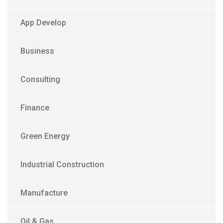
App Develop
Business
Consulting
Finance
Green Energy
Industrial Construction
Manufacture
Oil & Gas