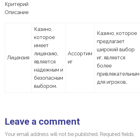
Критерий
Описание
Казино,
Казино, которое
которое
предлагает
имеет
широкий выбор
лицензию,
Ассортим
Лицензия
иг, является
является
иг
более
надежным и
привлекательным
безопасным
для игроков.
выбором.
Leave a comment
Your email address will not be published.
Required fields