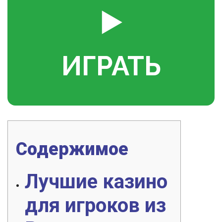
▶️
ИГРАТЬ
Содержимое
Лучшие казино
для игроков из