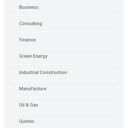
Business
Consulting
Finance
Green Energy
Industrial Construction
Manufacture
Oil & Gas
Quotes