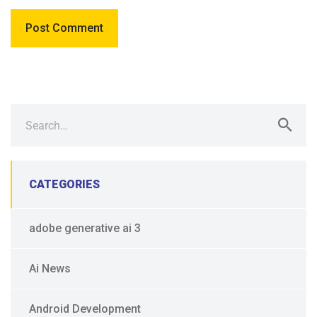
Search
for:
CATEGORIES
adobe generative ai 3
Ai News
Android Development