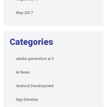
May 2017
Categories
adobe generative ai 3
Ai News
Android Development
App Develop