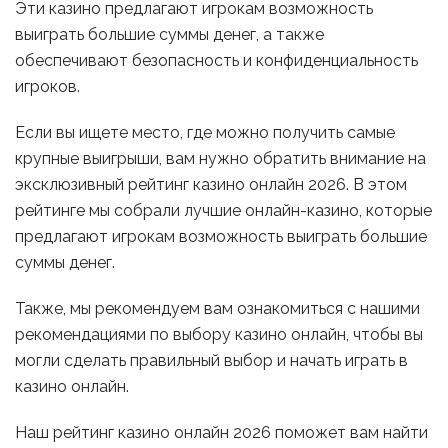
Эти казино предлагают игрокам возможность
выиграть большие суммы денег, а также
обеспечивают безопасность и конфиденциальность
игроков.
Если вы ищете место, где можно получить самые
крупные выигрыши, вам нужно обратить внимание на
эксклюзивный рейтинг казино онлайн 2026. В этом
рейтинге мы собрали лучшие онлайн-казино, которые
предлагают игрокам возможность выиграть большие
суммы денег.
Также, мы рекомендуем вам ознакомиться с нашими
рекомендациями по выбору казино онлайн, чтобы вы
могли сделать правильный выбор и начать играть в
казино онлайн.
Наш рейтинг казино онлайн 2026 поможет вам найти