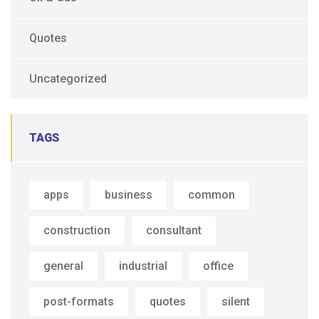
Quotes
Uncategorized
TAGS
apps
business
common
construction
consultant
general
industrial
office
post-formats
quotes
silent