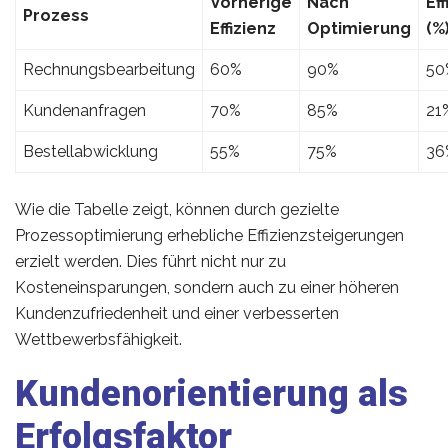
Vorherige
Nach
Ef
Prozess
Effizienz
Optimierung
(%
Rechnungsbearbeitung
60%
90%
50
Kundenanfragen
70%
85%
21
Bestellabwicklung
55%
75%
36
Wie die Tabelle zeigt, können durch gezielte
Prozessoptimierung erhebliche Effizienzsteigerungen
erzielt werden. Dies führt nicht nur zu
Kosteneinsparungen, sondern auch zu einer höheren
Kundenzufriedenheit und einer verbesserten
Wettbewerbsfähigkeit.
Kundenorientierung als
Erfolgsfaktor