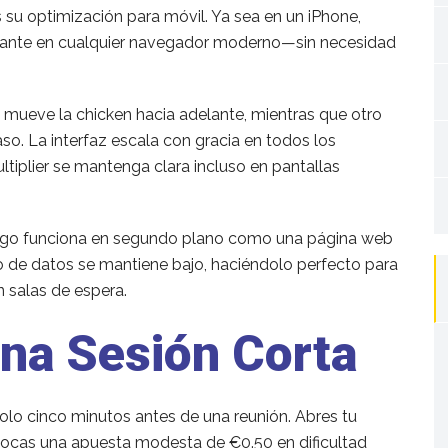
s su optimización para móvil. Ya sea en un iPhone,
instante en cualquier navegador moderno—sin necesidad
e mueve la chicken hacia adelante, mientras que otro
so. La interfaz escala con gracia en todos los
ltiplier se mantenga clara incluso en pantallas
uego funciona en segundo plano como una página web
so de datos se mantiene bajo, haciéndolo perfecto para
 salas de espera.
una Sesión Corta
olo cinco minutos antes de una reunión. Abres tu
olocas una apuesta modesta de €0.50 en dificultad