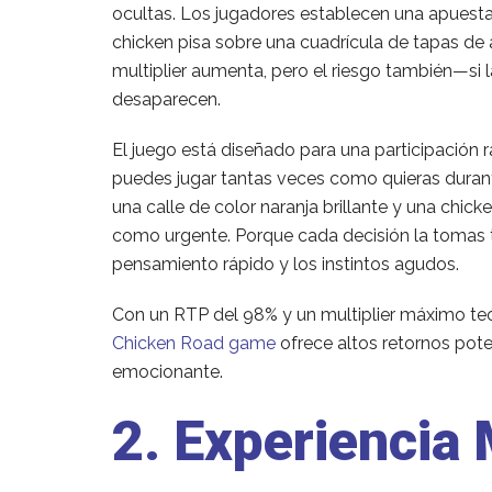
ocultas. Los jugadores establecen una apuesta,
chicken pisa sobre una cuadrícula de tapas de 
multiplier aumenta, pero el riesgo también—si 
desaparecen.
El juego está diseñado para una participación 
puedes jugar tantas veces como quieras durante
una calle de color naranja brillante y una chic
como urgente. Porque cada decisión la toma
pensamiento rápido y los instintos agudos.
Con un RTP del 98% y un multiplier máximo teó
Chicken Road game
ofrece altos retornos pote
emocionante.
2. Experiencia 