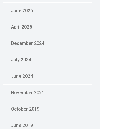
June 2026
April 2025
December 2024
July 2024
June 2024
November 2021
October 2019
June 2019