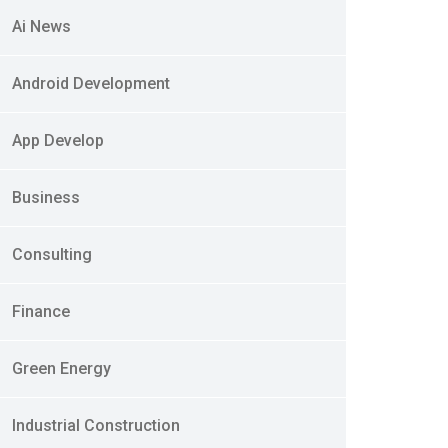
Ai News
Android Development
App Develop
Business
Consulting
Finance
Green Energy
Industrial Construction