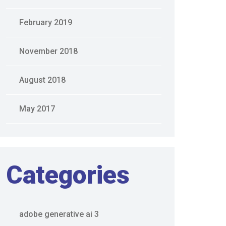
February 2019
November 2018
August 2018
May 2017
Categories
adobe generative ai 3