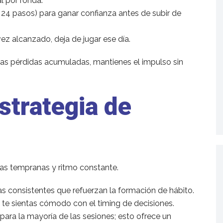
l por ronda.
 24 pasos) para ganar confianza antes de subir de
ez alcanzado, deja de jugar ese día.
 las pérdidas acumuladas, mantienes el impulso sin
strategia de
das tempranas y ritmo constante.
 consistentes que refuerzan la formación de hábito.
e sientas cómodo con el timing de decisiones.
× para la mayoría de las sesiones; esto ofrece un