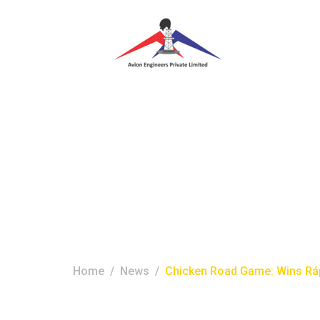
Chicken Road G
Home
News
Chicken Road Game: Wins Ráp