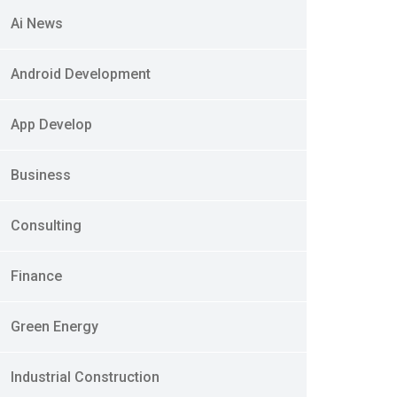
Ai News
Android Development
App Develop
Business
Consulting
Finance
Green Energy
Industrial Construction