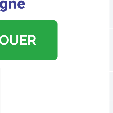
igne
 JOUER