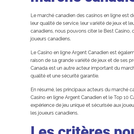
Le marché canadien des casinos en ligne est do
leur qualité de service, leur variété de jeux et l
canadiens, nous pouvons citer le Best Casino, q
joueurs canadiens.
Le Casino en ligne Argent Canadien est égaleme
raison de sa grande variété de jeux et de ses pr
Canada est un autre acteur important du marché
qualité et une sécurité garantie.
En résumé, les principaux acteurs du marché ca
Casino en ligne Argent Canadien et le Top 10 C
expérience de jeu unique et sécurisée aux joueu
les joueurs canadiens.
Les critères pou