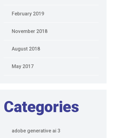
February 2019
November 2018
August 2018
May 2017
Categories
adobe generative ai 3