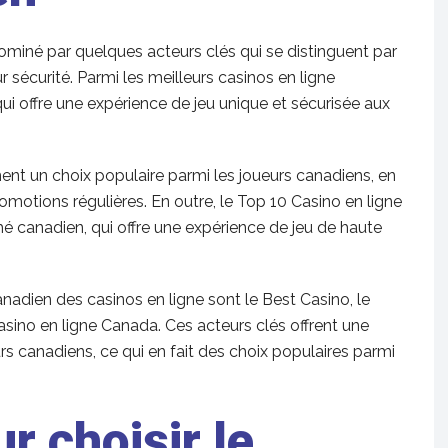
miné par quelques acteurs clés qui se distinguent par
eur sécurité. Parmi les meilleurs casinos en ligne
ui offre une expérience de jeu unique et sécurisée aux
nt un choix populaire parmi les joueurs canadiens, en
omotions régulières. En outre, le Top 10 Casino en ligne
 canadien, qui offre une expérience de jeu de haute
nadien des casinos en ligne sont le Best Casino, le
asino en ligne Canada. Ces acteurs clés offrent une
rs canadiens, ce qui en fait des choix populaires parmi
r choisir le