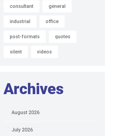
consultant
general
industrial
office
post-formats
quotes
silent
videos
Archives
August 2026
July 2026