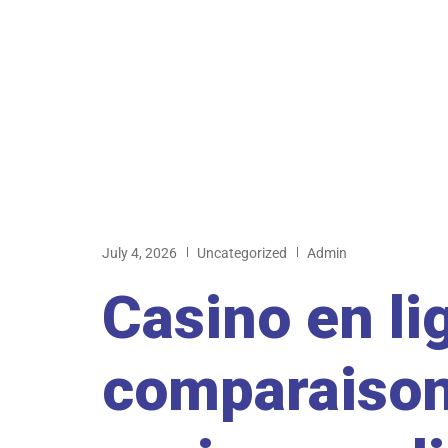
July 4, 2026
Uncategorized
Admin
Casino en li
comparaison