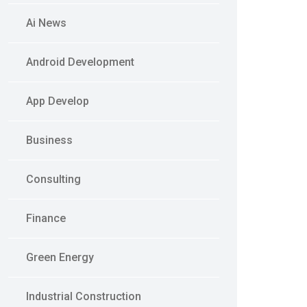
Ai News
Android Development
App Develop
Business
Consulting
Finance
Green Energy
Industrial Construction