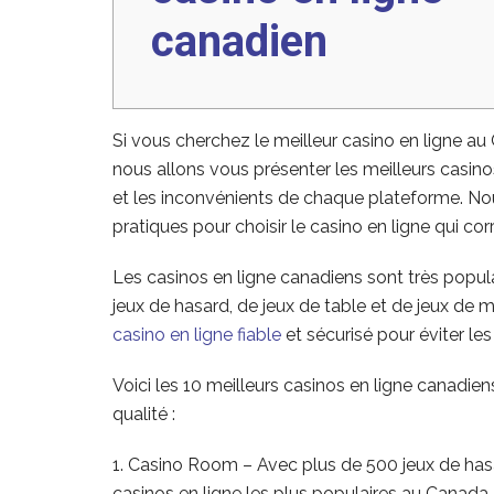
canadien
Si vous cherchez le meilleur casino en ligne au 
nous allons vous présenter les meilleurs casin
et les inconvénients de chaque plateforme. No
pratiques pour choisir le casino en ligne qui co
Les casinos en ligne canadiens sont très popula
jeux de hasard, de jeux de table et de jeux de 
casino en ligne fiable
et sécurisé pour éviter l
Voici les 10 meilleurs casinos en ligne canadien
qualité :
1. Casino Room – Avec plus de 500 jeux de hasa
casinos en ligne les plus populaires au Canada.