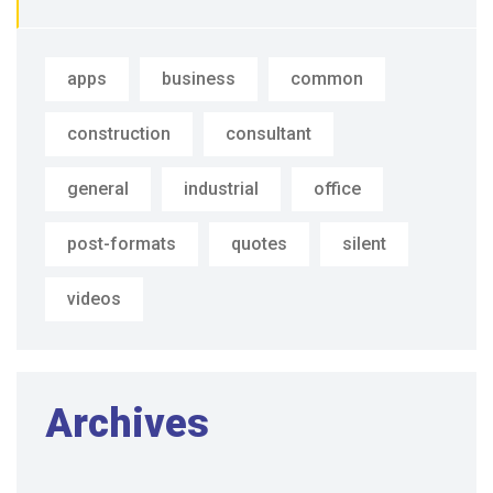
apps
business
common
construction
consultant
general
industrial
office
post-formats
quotes
silent
videos
Archives