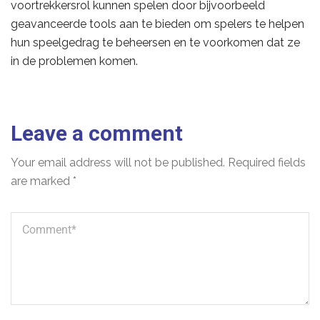
voortrekkersrol kunnen spelen door bijvoorbeeld
geavanceerde tools aan te bieden om spelers te helpen
hun speelgedrag te beheersen en te voorkomen dat ze
in de problemen komen.
Leave a comment
Your email address will not be published.
Required fields
are marked
*