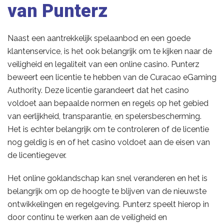
van Punterz
Naast een aantrekkelijk spelaanbod en een goede
klantenservice, is het ook belangrijk om te kijken naar de
veiligheid en legaliteit van een online casino. Punterz
beweert een licentie te hebben van de Curacao eGaming
Authority. Deze licentie garandeert dat het casino
voldoet aan bepaalde normen en regels op het gebied
van eerlijkheid, transparantie, en spelersbescherming.
Het is echter belangrijk om te controleren of de licentie
nog geldig is en of het casino voldoet aan de eisen van
de licentiegever.
Het online goklandschap kan snel veranderen en het is
belangrijk om op de hoogte te blijven van de nieuwste
ontwikkelingen en regelgeving. Punterz speelt hierop in
door continu te werken aan de veiligheid en