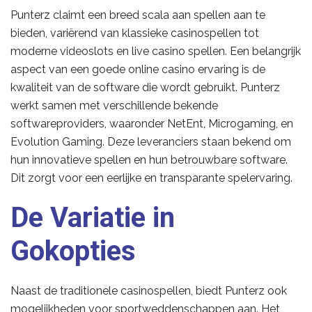
Punterz claimt een breed scala aan spellen aan te
bieden, variërend van klassieke casinospellen tot
moderne videoslots en live casino spellen. Een belangrijk
aspect van een goede online casino ervaring is de
kwaliteit van de software die wordt gebruikt. Punterz
werkt samen met verschillende bekende
softwareproviders, waaronder NetEnt, Microgaming, en
Evolution Gaming. Deze leveranciers staan bekend om
hun innovatieve spellen en hun betrouwbare software.
Dit zorgt voor een eerlijke en transparante spelervaring.
De Variatie in
Gokopties
Naast de traditionele casinospellen, biedt Punterz ook
mogelijkheden voor sportweddenschappen aan. Het