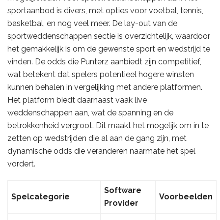
sportaanbod is divers, met opties voor voetbal, tennis,
basketbal, en nog veel meer. De lay-out van de
sportweddenschappen sectie is overzichtelijk, waardoor
het gemakkelijk is om de gewenste sport en wedstrijd te
vinden. De odds die Punterz aanbiedt zijn competitief,
wat betekent dat spelers potentieel hogere winsten
kunnen behalen in vergelijking met andere platformen.
Het platform biedt daarnaast vaak live
weddenschappen aan, wat de spanning en de
betrokkenheid vergroot. Dit maakt het mogelijk om in te
zetten op wedstrijden die al aan de gang zijn, met
dynamische odds die veranderen naarmate het spel
vordert.
Software
Spelcategorie
Voorbeelden
Provider