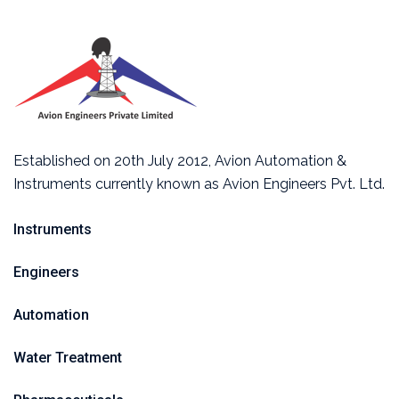
Established on 20th July 2012, Avion Automation &
Instruments currently known as Avion Engineers Pvt. Ltd.
Instruments
Engineers
Automation
Water Treatment