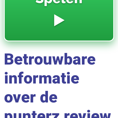
▶️
Betrouwbare
informatie
over de
punterz review