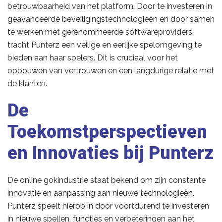
betrouwbaarheid van het platform. Door te investeren in
geavanceerde beveiligingstechnologieën en door samen
te werken met gerenommeerde softwareproviders,
tracht Punterz een veilige en eerlijke spelomgeving te
bieden aan haar spelers. Dit is cruciaal voor het
opbouwen van vertrouwen en een langdurige relatie met
de klanten.
De
Toekomstperspectieven
en Innovaties bij Punterz
De online gokindustrie staat bekend om zijn constante
innovatie en aanpassing aan nieuwe technologieën.
Punterz speelt hierop in door voortdurend te investeren
in nieuwe spellen, functies en verbeteringen aan het