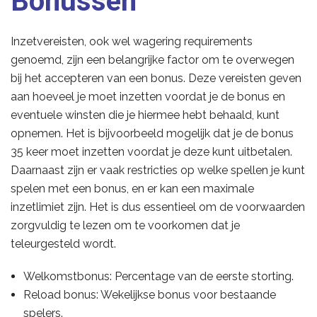
Bonussen
Inzetvereisten, ook wel wagering requirements
genoemd, zijn een belangrijke factor om te overwegen
bij het accepteren van een bonus. Deze vereisten geven
aan hoeveel je moet inzetten voordat je de bonus en
eventuele winsten die je hiermee hebt behaald, kunt
opnemen. Het is bijvoorbeeld mogelijk dat je de bonus
35 keer moet inzetten voordat je deze kunt uitbetalen.
Daarnaast zijn er vaak restricties op welke spellen je kunt
spelen met een bonus, en er kan een maximale
inzetlimiet zijn. Het is dus essentieel om de voorwaarden
zorgvuldig te lezen om te voorkomen dat je
teleurgesteld wordt.
Welkomstbonus: Percentage van de eerste storting.
Reload bonus: Wekelijkse bonus voor bestaande
spelers.