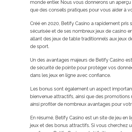
monde entier. Nous vous donnerons un aperçu dé
que des conseils pratiques pour vous aider à v
Créé en 2020, Betify Casino a rapidement pris s
sécurisée et de ses nombreux jeux de casino en 
allant des jeux de table traditionnels aux jeux d
de sport.
Un des avantages majeurs de Betify Casino est 
de sécurité de pointe pour protéger vos donnée
dans les jeux en ligne avec confiance.
Les bonus sont également un aspect important
bienvenue attractifs, ainsi que des promotions 
ainsi profiter de nombreux avantages pour votre
En résumé, Betify Casino est un site de jeu en li
jeux et des bonus attractifs. Si vous cherchez 