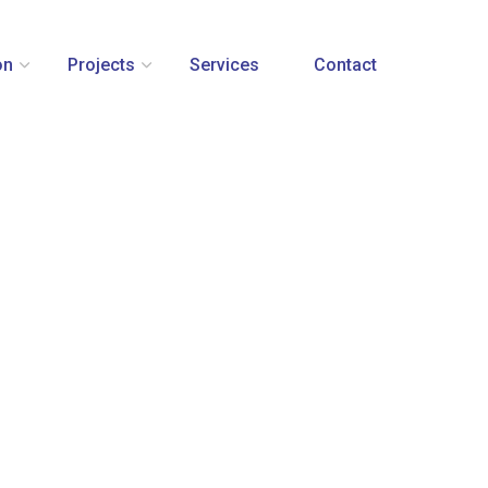
on
Projects
Services
Contact
sif (2026)