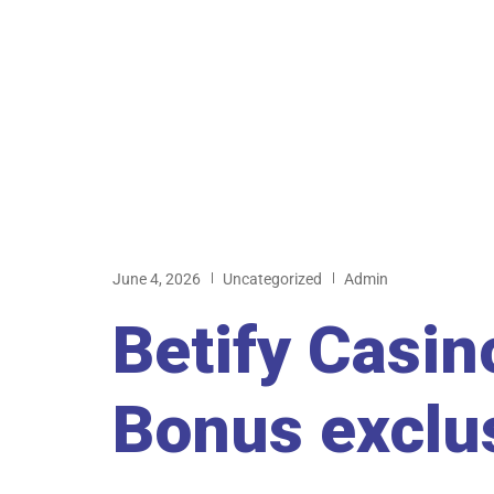
June 4, 2026
Uncategorized
Admin
Betify Casin
Bonus exclus