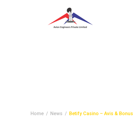
Betify Casino –
Home
News
Betify Casino – Avis & Bonus 