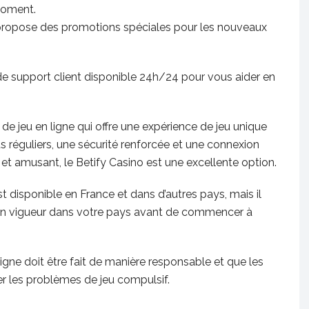
moment.
 propose des promotions spéciales pour les nouveaux
de support client disponible 24h/24 pour vous aider en
de jeu en ligne qui offre une expérience de jeu unique
us réguliers, une sécurité renforcée et une connexion
é et amusant, le Betify Casino est une excellente option.
st disponible en France et dans d’autres pays, mais il
eu en vigueur dans votre pays avant de commencer à
 ligne doit être fait de manière responsable et que les
r les problèmes de jeu compulsif.