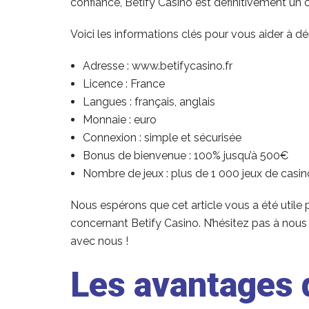
confiance, Betify Casino est définitivement un c
Voici les informations clés pour vous aider à dé
Adresse : www.betifycasino.fr
Licence : France
Langues : français, anglais
Monnaie : euro
Connexion : simple et sécurisée
Bonus de bienvenue : 100% jusqu’à 500€
Nombre de jeux : plus de 1 000 jeux de casin
Nous espérons que cet article vous a été utile 
concernant Betify Casino. N’hésitez pas à nous
avec nous !
Les avantages d