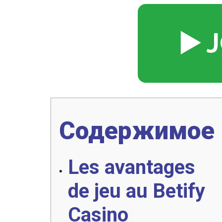
▶️
Содержимое
Les avantages
de jeu au Betify
Casino