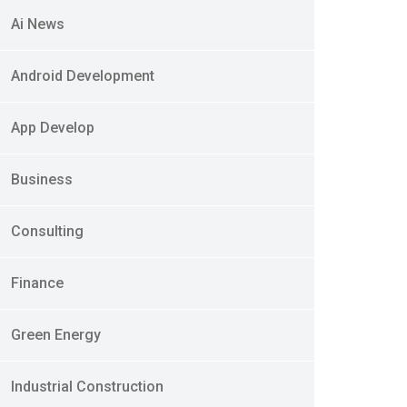
Ai News
Android Development
App Develop
Business
Consulting
Finance
Green Energy
Industrial Construction