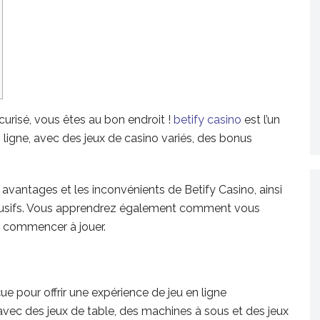
curisé, vous êtes au bon endroit !
betify casino
est l’un
 ligne, avec des jeux de casino variés, des bonus
 avantages et les inconvénients de Betify Casino, ainsi
clusifs. Vous apprendrez également comment vous
r commencer à jouer.
e pour offrir une expérience de jeu en ligne
 avec des jeux de table, des machines à sous et des jeux