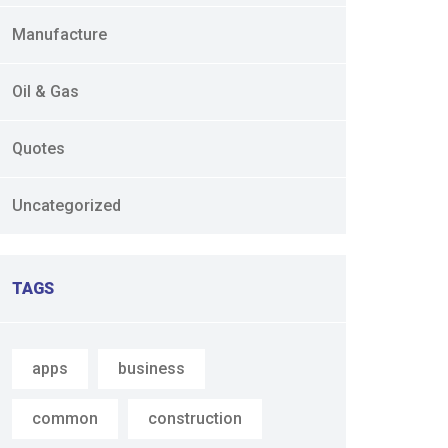
Manufacture
Oil & Gas
Quotes
Uncategorized
TAGS
apps
business
common
construction