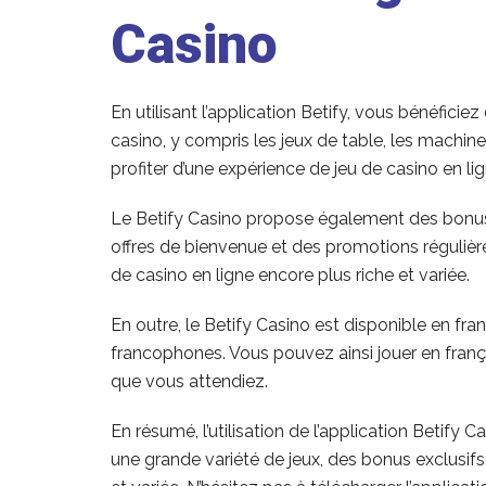
Casino
En utilisant l’application Betify, vous bénéfici
casino, y compris les jeux de table, les machine
profiter d’une expérience de jeu de casino en li
Le Betify Casino propose également des bonus 
offres de bienvenue et des promotions régulière
de casino en ligne encore plus riche et variée.
En outre, le Betify Casino est disponible en franç
francophones. Vous pouvez ainsi jouer en françai
que vous attendiez.
En résumé, l’utilisation de l’application Betify
une grande variété de jeux, des bonus exclusifs