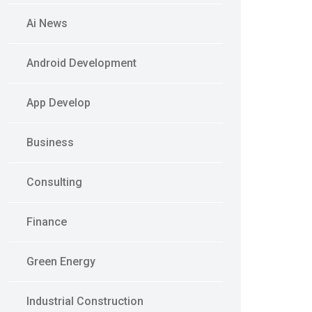
Ai News
Android Development
App Develop
Business
Consulting
Finance
Green Energy
Industrial Construction