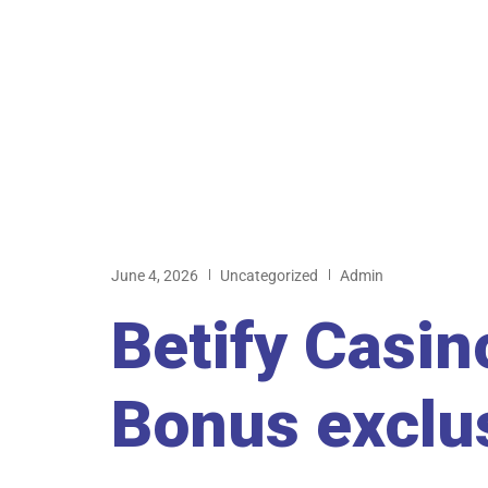
June 4, 2026
Uncategorized
Admin
Betify Casin
Bonus exclus