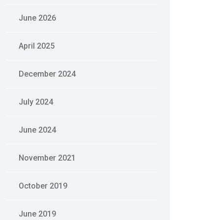
June 2026
April 2025
December 2024
July 2024
June 2024
November 2021
October 2019
June 2019