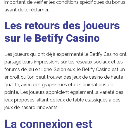
important de vérifier les conditions spécifiques du bonus
avant de le réclamer.
Les retours des joueurs
sur le Betify Casino
Les joueurs qui ont déjà expérimenté le Betify Casino ont
partagé leurs impressions sur les réseaux sociaux et les
forums de jeu en ligne. Selon eux, le Betify Casino est un
endroit où l’on peut trouver des jeux de casino de haute
qualité, avec des graphismes et des animations de
pointe. Les joueurs apprécient également la variété des
jeux proposés, allant de jeux de table classiques à des
jeux de hasard innovants.
La connexion est