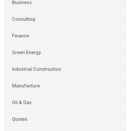
Business
Consulting
Finance
Green Energy
Industrial Construction
Manufacture
Oil & Gas
Quotes