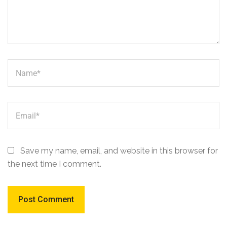
Save my name, email, and website in this browser for
the next time I comment.