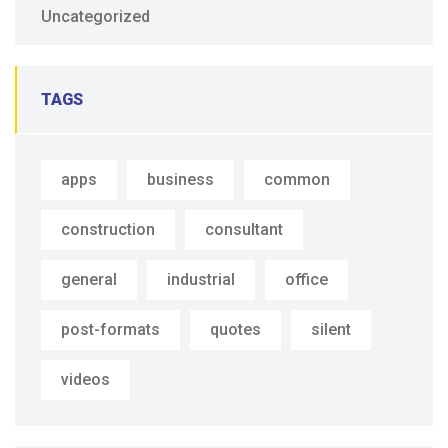
Uncategorized
TAGS
apps
business
common
construction
consultant
general
industrial
office
post-formats
quotes
silent
videos