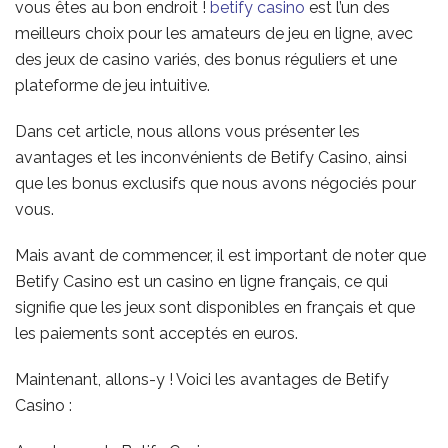
vous êtes au bon endroit !
betify casino
est l’un des
meilleurs choix pour les amateurs de jeu en ligne, avec
des jeux de casino variés, des bonus réguliers et une
plateforme de jeu intuitive.
Dans cet article, nous allons vous présenter les
avantages et les inconvénients de Betify Casino, ainsi
que les bonus exclusifs que nous avons négociés pour
vous.
Mais avant de commencer, il est important de noter que
Betify Casino est un casino en ligne français, ce qui
signifie que les jeux sont disponibles en français et que
les paiements sont acceptés en euros.
Maintenant, allons-y ! Voici les avantages de Betify
Casino :