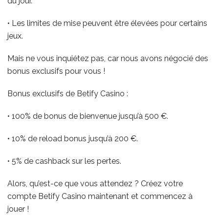
du jour.
• Les limites de mise peuvent être élevées pour certains
jeux.
Mais ne vous inquiétez pas, car nous avons négocié des
bonus exclusifs pour vous !
Bonus exclusifs de Betify Casino :
• 100% de bonus de bienvenue jusqu’à 500 €.
• 10% de reload bonus jusqu’à 200 €.
• 5% de cashback sur les pertes.
Alors, qu’est-ce que vous attendez ? Créez votre
compte Betify Casino maintenant et commencez à
jouer !