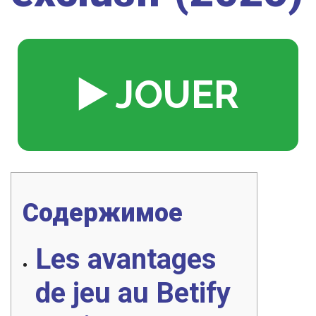
▶️ JOUER
Содержимое
Les avantages
de jeu au Betify