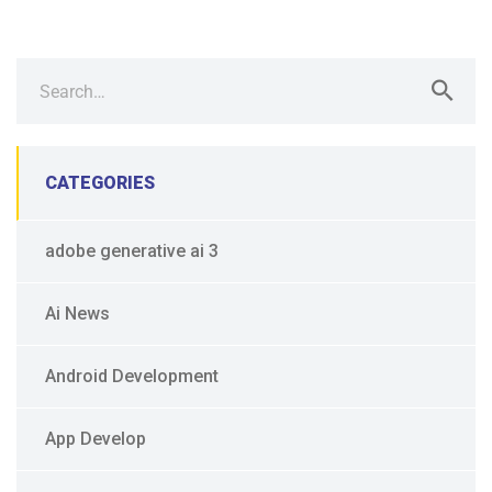
Search
for:
CATEGORIES
adobe generative ai 3
Ai News
Android Development
App Develop