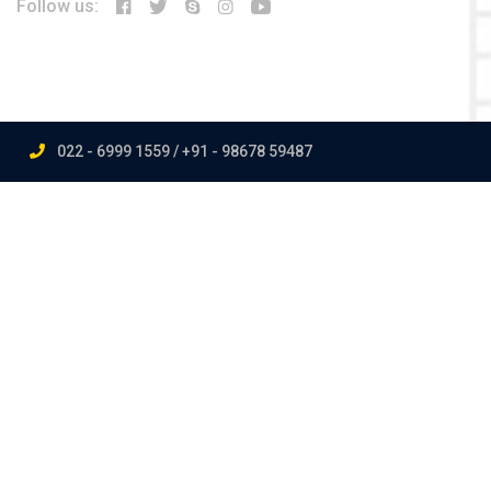
Follow us:
022 - 6999 1559 / +91 - 98678 59487