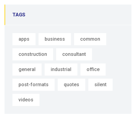
TAGS
apps
business
common
construction
consultant
general
industrial
office
post-formats
quotes
silent
videos