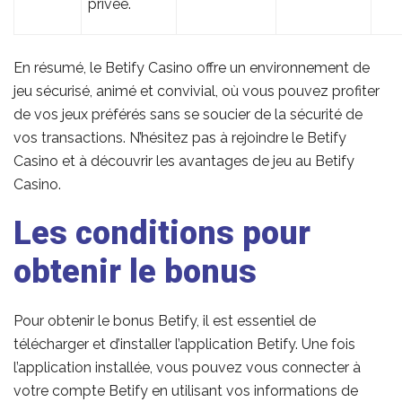
privée.
En résumé, le Betify Casino offre un environnement de
jeu sécurisé, animé et convivial, où vous pouvez profiter
de vos jeux préférés sans se soucier de la sécurité de
vos transactions. N’hésitez pas à rejoindre le Betify
Casino et à découvrir les avantages de jeu au Betify
Casino.
Les conditions pour
obtenir le bonus
Pour obtenir le bonus Betify, il est essentiel de
télécharger et d’installer l’application Betify. Une fois
l’application installée, vous pouvez vous connecter à
votre compte Betify en utilisant vos informations de