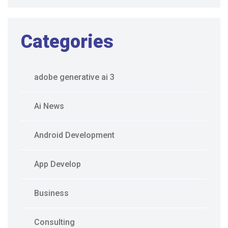
Categories
adobe generative ai 3
Ai News
Android Development
App Develop
Business
Consulting