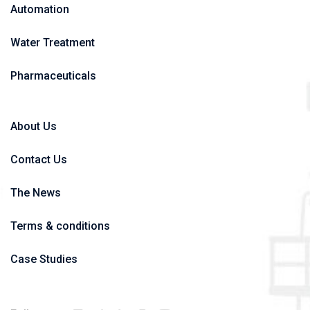
Automation
Water Treatment
Pharmaceuticals
About Us
Contact Us
The News
Terms & conditions
Case Studies