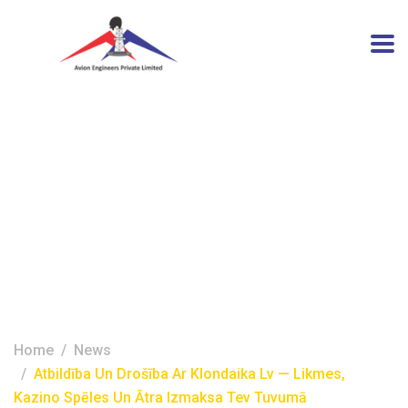
Atbildība un drošība ar
klondaika lv — likmes,
kazino spēles un ātra
izmaksa Tev tuvumā
Home
News
Atbildība Un Drošība Ar Klondaika Lv — Likmes,
Kazino Spēles Un Ātra Izmaksa Tev Tuvumā