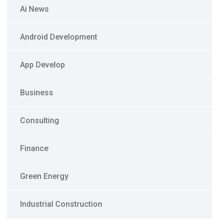
Ai News
Android Development
App Develop
Business
Consulting
Finance
Green Energy
Industrial Construction