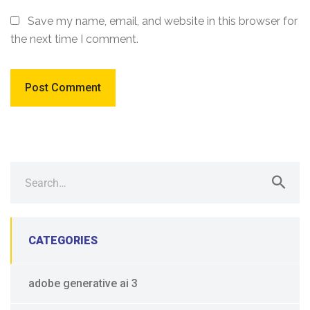
Save my name, email, and website in this browser for
the next time I comment.
Search
for:
CATEGORIES
adobe generative ai 3