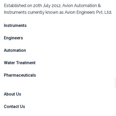
Established on 20th July 2012, Avion Automation &
Instruments currently known as Avion Engineers Pvt. Ltd.
Instruments
Engineers
Automation
Water Treatment
Pharmaceuticals
About Us
Contact Us