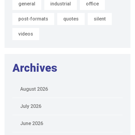
general
industrial
office
post-formats
quotes
silent
videos
Archives
August 2026
July 2026
June 2026