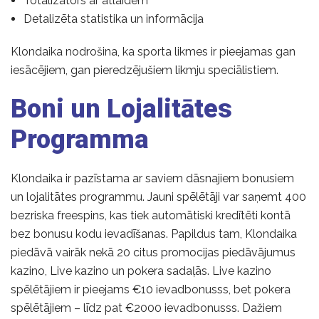
Totalizators ar atlaidēm
Detalizēta statistika un informācija
Klondaika nodrošina, ka sporta likmes ir pieejamas gan
iesācējiem, gan pieredzējušiem likmju speciālistiem.
Boni un Lojalitātes
Programma
Klondaika ir pazīstama ar saviem dāsnajiem bonusiem
un lojalitātes programmu. Jauni spēlētāji var saņemt 400
bezriska freespins, kas tiek automātiski kredītēti kontā
bez bonusu kodu ievadīšanas. Papildus tam, Klondaika
piedāvā vairāk nekā 20 citus promocijas piedāvājumus
kazino, Live kazino un pokera sadaļās. Live kazino
spēlētājiem ir pieejams €10 ievadbonusss, bet pokera
spēlētājiem – līdz pat €2000 ievadbonusss. Dažiem