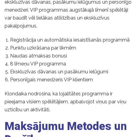
ekskluzīvas dāvanas, pasākumu ielūgumus un personīgo
menedžeri. VIP programmas augstākajā līmenī spēlētāji
var baudīt vēl lielākas atlīdzības un ekskluzīvus
pakalpojumus.
Reģistrācija un automātiska iesaistīšanās programmā
Punktu uzkrāšana par likmēm
Naudas atmaksas bonusi
8 līmeņu VIP programma
Ekskluzīvas dāvanas un pasākumu ielūgumi
Personīgais menedžeris VIP klientiem
Klondaika nodrošina, ka lojalitātes programma ir
pieejama visiem spēlētājiem, apbalvojot viņus par viņu
uzticību un aktivitāti.
Maksājumu Metodes un