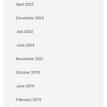
April 2025
December 2024
July 2024
June 2024
November 2021
October 2019
June 2019
February 2019