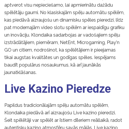
aptverot visu nepieciešamo, lai apmierinātu dažādu
spēlētāju gaumi. No klasiskajām spēļu automātu spēlēm,
kas piedāvā aizraujošu un dinamisku spēles pieredzi, līdz
pat modernajām video slotu spēlēm ar iespaidīgu grafiku
un inovāciju. Klondaika sadarbojas ar vadošajiem spēļu
izstrādātājiem, piemēram, NetEnt, Microgaming, Play'n
GO un citiem, nodrošinot, ka spēlētājiem ir pieejamas
tikai augstas kvalitātes un godīgas spēles. Iespējams
baudīt populārus nosaukumus, kā arī jaunākās
jaunatklāšanas.
Live Kazino Pieredze
Papildus tradicionālajām spēļu automātu spēlēm,
Klondaika piedāvā arī aizraujošu Live kazino pieredzi.
Šeit spēlētāji var spēlēt ar īstiem dīleriem reāllaikā, radot
autentisku kazino atmosfēru savās mājās. Live kazino