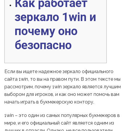
Как работает
зеркало 1win и
почему оно
безопасно
Если вы ищете надежное зеркало официального
сайта 1win, то вы на правом пути. В этом тексте мы
рассмотрим, почему 1win зеркало является лучшим
выбором для игроков, и как оно может помочь вам
начать играть в букмекерскую контору.
1win – это один из самых популярных букмекеров в
мире, и его официальный сайт является одним из
лучших в отрасли. Однако, не все пользователи