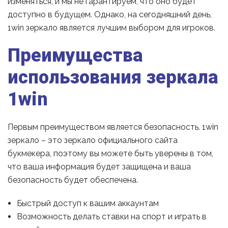
изменяться, и мы не гарантируем, что оно будет
доступно в будущем. Однако, на сегодняшний день,
1win зеркало является лучшим выбором для игроков.
Преимущества
использования зеркала
1win
Первым преимуществом является безопасность. 1win
зеркало – это зеркало официального сайта
букмекера, поэтому вы можете быть уверены в том,
что ваша информация будет защищена и ваша
безопасность будет обеспечена.
Быстрый доступ к вашим аккаунтам
Возможность делать ставки на спорт и играть в