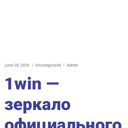
June 28, 2026
Uncategorized
Admin
1win —
зеркало
официального