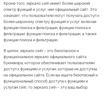
Кроме того, зеркало 1win имеет более широкий
спектр функций и услуг, чем официальный сайт. Это
означает, что пользователи могут получать доступ к
более широкому спектру функций и услуг, включая
функции поиска и фильтрации, функции поиска и
фильтрации, функции поиска и фильтрации, а также
функции поиска и фильтрации.
В целом, зеркало 1win – это безопасное и
функциональное зеркало официального сайта
букмекера, которое обеспечивает пользователям
доступ к функциям и услугам, которые не доступны
на официальном сайте. Если вы ищете безопасный и
функциональный способ доступа к функциям и
услугам 1win, то зеркало 1win – это ваш выбор.