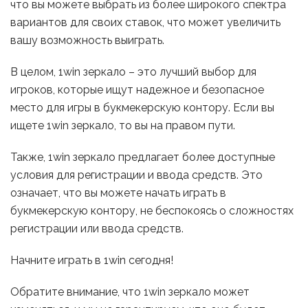
что вы можете выбрать из более широкого спектра
вариантов для своих ставок, что может увеличить
вашу возможность выиграть.
В целом, 1win зеркало – это лучший выбор для
игроков, которые ищут надежное и безопасное
место для игры в букмекерскую контору. Если вы
ищете 1win зеркало, то вы на правом пути.
Также, 1win зеркало предлагает более доступные
условия для регистрации и ввода средств. Это
означает, что вы можете начать играть в
букмекерскую контору, не беспокоясь о сложностях
регистрации или ввода средств.
Начните играть в 1win сегодня!
Обратите внимание, что 1win зеркало может