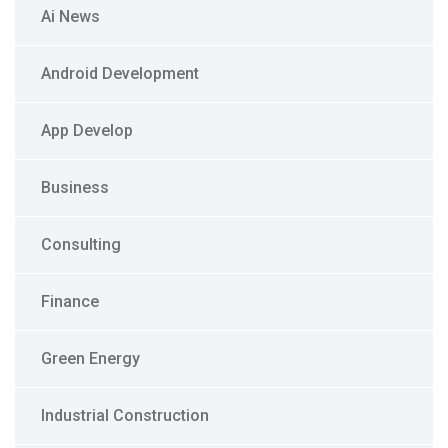
Ai News
Android Development
App Develop
Business
Consulting
Finance
Green Energy
Industrial Construction