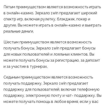
Пятым преимуществом является возможность играть
в онлайн-казино. Зеркало 1win предлагает широкий
спектр игр, включая рулетку, блэкджек, покер и
другие. Вы можете играть в онлайн-казино и выиграть
реальные деньги.
Шестым преимуществом является возможность
получать бонусы. Зеркало 1win предлагает бонусы
для новых пользователей и лояльных клиентов. Вы
можете получать бонусы за регистрацию, за депозит
и за участие в турнирах.
Седьмым преимуществом является возможность
получать поддержку. Зеркало 1win предлагает
поддержку для пользователей, включая телефонную
поддержку, электронную почту и чат- поддержку. Вы
можете получать помощь в любое время, если у вас