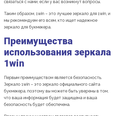
связаться с нами, если у вас возникнут вопросы.
Таким образом, 1win – это лучшее зеркало для 1win, и
мы рекомендуем его всем, кто ищет надежное
зеркало для букмекера.
Преимущества
использования зеркала
1win
Первым преимуществом является безопасность.
Зеркало 1win – это зеркало официального сайта
букмекера, поэтому вы можете быть уверены в том,
что ваша информация будет защищена и ваша
безопасность будет обеспечена.