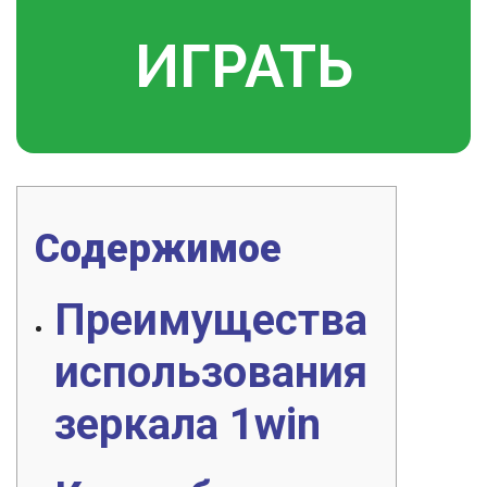
ИГРАТЬ
Содержимое
Преимущества
использования
зеркала 1win