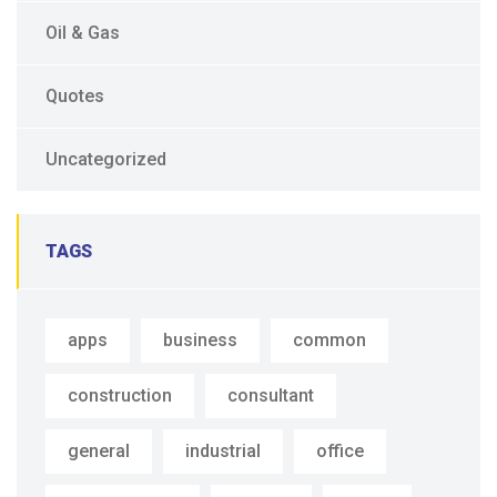
Oil & Gas
Quotes
Uncategorized
TAGS
apps
business
common
construction
consultant
general
industrial
office