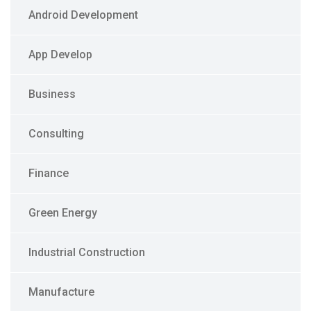
Android Development
App Develop
Business
Consulting
Finance
Green Energy
Industrial Construction
Manufacture