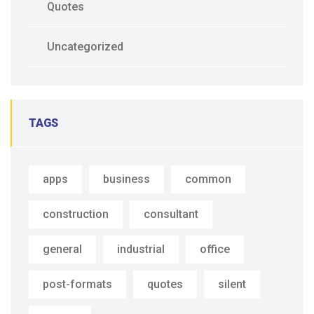
Quotes
Uncategorized
TAGS
apps
business
common
construction
consultant
general
industrial
office
post-formats
quotes
silent