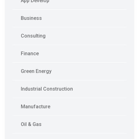
App Develop
Business
Consulting
Finance
Green Energy
Industrial Construction
Manufacture
Oil & Gas