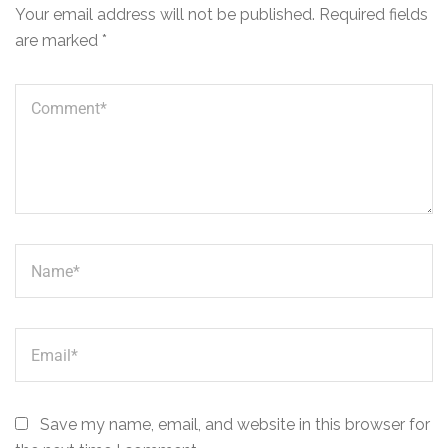
Your email address will not be published.
Required fields
are marked
*
Save my name, email, and website in this browser for