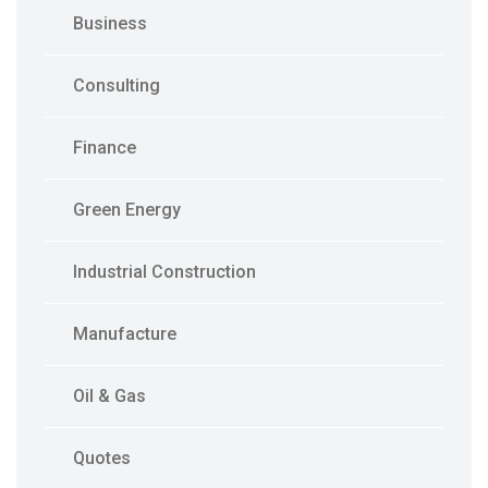
Business
Consulting
Finance
Green Energy
Industrial Construction
Manufacture
Oil & Gas
Quotes