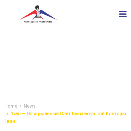
1win — официальный
сайт букмекерской
конторы 1вин
Home
News
1win — Официальный Сайт Букмекерской Конторы
1вин