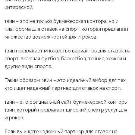
интересной.
1вин – это не только букмекерская контора, но и
платформа для ставок на спорт, которая предлагает
множество возможностей для игроков.
1вин предлагает множество вариантов для ставок на
спорт, включая футбол, баскетбол, теннис, хоккей и
другие виды спорта.
Таким образом, 1вин – это идеальный выбор для тех,
кто ищет надежный партнер для ставок на спорт.
1вин – это официальный сайт букмекерской конторы
1вин, который предлагает широкий спектр услуг для
игроков.
Если вы ищете надежный партнер для ставок на