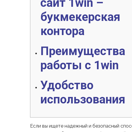
сайт 1win –
букмекерская
контора
Преимущества
работы с 1win
Удобство
использования
Если вы ищете надежный и безопасный спосо