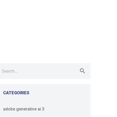
earch
r:
CATEGORIES
adobe generative ai 3