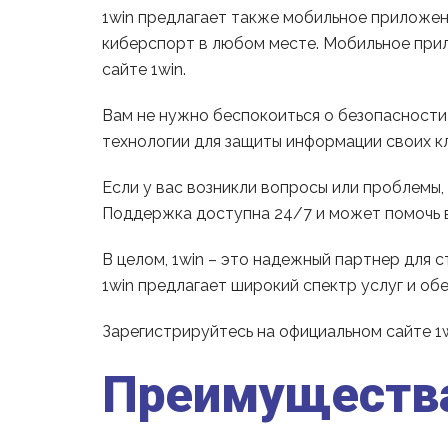
1win предлагает также мобильное приложени
киберспорт в любом месте. Мобильное при
сайте 1win.
Вам не нужно беспокоиться о безопасности 
технологии для защиты информации своих к
Если у вас возникли вопросы или проблемы,
Поддержка доступна 24/7 и может помочь в
В целом, 1win – это надежный партнер для 
1win предлагает широкий спектр услуг и об
Зарегистрируйтесь на официальном сайте 1w
Преимущества