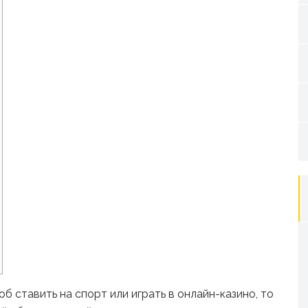
б ставить на спорт или играть в онлайн-казино, то