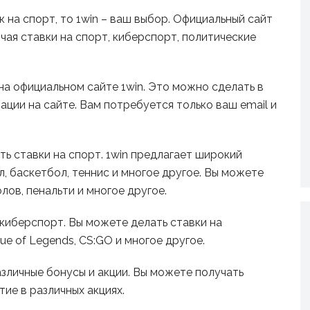
 на спорт, то 1win – ваш выбор. Официальный сайт
чая ставки на спорт, киберспорт, политические
на официальном сайте 1win. Это можно сделать в
ации на сайте. Вам потребуется только ваш email и
ть ставки на спорт. 1win предлагает широкий
, баскетбол, теннис и многое другое. Вы можете
лов, пенальти и многое другое.
 киберспорт. Вы можете делать ставки на
ue of Legends, CS:GO и многое другое.
зличные бонусы и акции. Вы можете получать
тие в различных акциях.