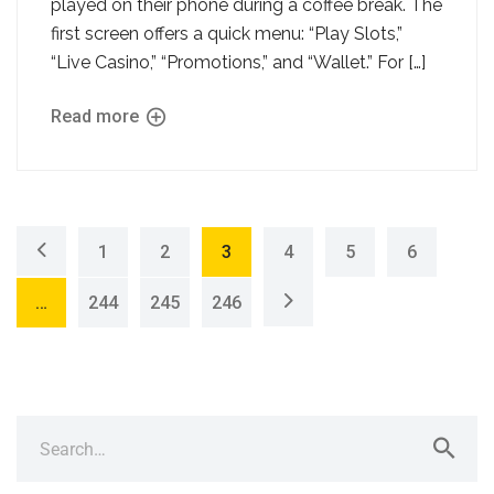
played on their phone during a coffee break. The
first screen offers a quick menu: “Play Slots,”
“Live Casino,” “Promotions,” and “Wallet.” For […]
Read more
1
2
3
4
5
6
…
244
245
246
Search
for: