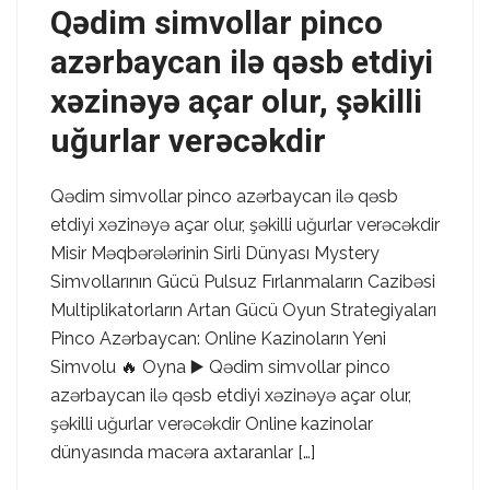
Qədim simvollar pinco
azərbaycan ilə qəsb etdiyi
xəzinəyə açar olur, şəkilli
uğurlar verəcəkdir
Qədim simvollar pinco azərbaycan ilə qəsb
etdiyi xəzinəyə açar olur, şəkilli uğurlar verəcəkdir
Misir Məqbərələrinin Sirli Dünyası Mystery
Simvollarının Gücü Pulsuz Fırlanmaların Cazibəsi
Multiplikatorların Artan Gücü Oyun Strategiyaları
Pinco Azərbaycan: Online Kazinoların Yeni
Simvolu 🔥 Oyna ▶️ Qədim simvollar pinco
azərbaycan ilə qəsb etdiyi xəzinəyə açar olur,
şəkilli uğurlar verəcəkdir Online kazinolar
dünyasında macəra axtaranlar […]