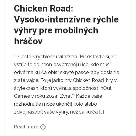
Chicken Road:
Vysoko‑intenzívne rýchle
výhry pre mobilných
hráčov
1. Cesta k rýchlemu víťazstvu Predstavte si, že
vstúpite do neon‑osvetrenej ulice, kde musí
odvážna kurča obísť skryté pasce, aby dosiahla
zlaté vajce. To je jadro hry Chicken Road, hry v
štýle crash, ktorú vyvinula spoločnosť InOut
Games v roku 2024. Zvrat? Každé vaše
rozhodnutie môže ukončiť kolo alebo
zdvojnásobiť vaše výhry, než sa kurča […]
Read more